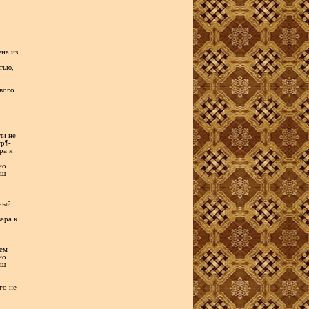
ена из
тью,
ового
ли не
р¶-
ра к
но
аш
жный
ара к
ием
но
аш
го не