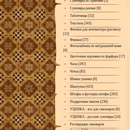
Сувениры из Армении [5]
Сувениры разные [0]
Таблетницы [52]
Текстиль [343]
Флешки для компьютера (роспись)
[12]
Фляжки [37]
Фотоальбомы из натуральной кожи
[0]
Цветочные корзинки из фарфора [17]
Часы [291]
Чётки [85]
Шапки ушанки [0]
Шкатулки [425]
Штофы и футляры штофы [203]
Подарочные пакеты [236]
УЦЕНКА - все для самоваров [8]
УЦЕНКА - русские сувениры [24]
Реставрация самоваров