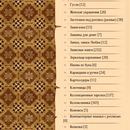
Гусли [12]
Женские украшения [28]
Заготовки под роспись (разные) [38]
Зажигалки [15]
Зажимы для денег [7]
Замки, замки Любви [12]
Записные книги [232]
Зеркальца карманные [28]
Иконы из бука [6]
Карандаши и ручки [24]
Картхолдеры [11]
Ключницы [9]
Коллекционные тарелки [137]
Колокольчики [163]
Компасы [5]
Компьютерные мышки с росписью
[0]
Копилки [3]