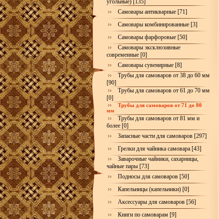
угольные) [135]
Самовары антикварные [71]
Самовары комбинированные [3]
Самовары фарфоровые [50]
Самовары эксклюзивные
современные [0]
Самовары сувенирные [8]
Трубы для самоваров от 38 до 60 мм
[90]
Трубы для самоваров от 61 до 70 мм
[0]
Трубы для самоваров от 71 до 80
мм
Трубы для самоваров от 81 мм и
более [0]
Запасные части для самоваров [297]
Грелки для чайника самовара [43]
Заварочные чайники, сахарницы,
чайные пары [73]
Подносы для самоваров [50]
Капельницы (капельники) [0]
Аксессуары для самоваров [56]
Книги по самоварам [9]