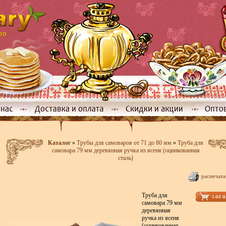
Каталог
»
Трубы для самоваров от 71 до 80 мм
»
Труба для
самовара 79 мм деревянная ручка из ясеня (оцинкованная
сталь)
распечата
Труба для
самовара 79 мм
деревянная
ручка из ясеня
(оцинкованная