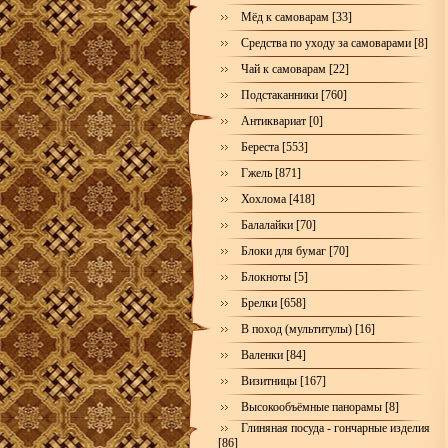
Мёд к самоварам [33]
Средства по уходу за самоварами [8]
Чай к самоварам [22]
Подстаканники [760]
Антиквариат [0]
Береста [553]
Гжель [871]
Хохлома [418]
Балалайки [70]
Блоки для бумаг [70]
Блокноты [5]
Брелки [658]
В поход (мультитулы) [16]
Валенки [84]
Визитницы [167]
Высокообъёмные панорамы [8]
Глиняная посуда - гончарные изделия
[86]