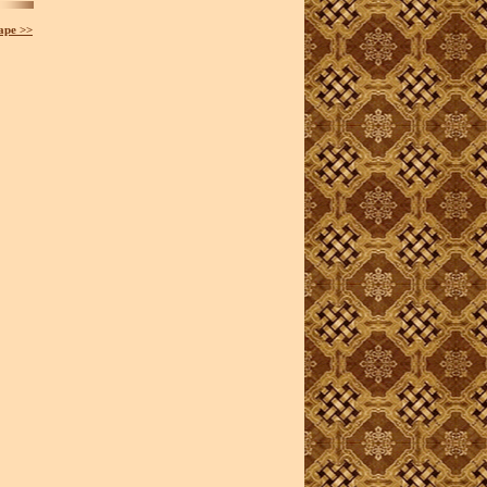
аре >>