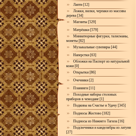
Лапти [12]
Ложки, вилки, черпаки из массива
дерева [34]
Магниты [529]
Матрёшки [579]
Миниатюрные фигурки, талисманы,
монеты [82]
Музыкальные сувениры [44]
Наперстки [63]
Обложки на Паспорт из натуральной
кожи [0]
Открытки [86]
Очечники [2]
Планинги [11]
Походные наборы столовых
приборов в чемодане [1]
Подковы на Счастье и Удачу [345]
Подносы Жостово [182]
Подносы из Нижнего Тагила [16]
Подсвечники и канделябры из латуни
[27]