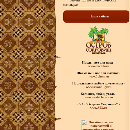
Замена ТЭНов в электрических
самоварах
Наши сайты:
Нарды, все для нард -
www.65club.ru
Шахматы
и все для шахмат -
www.1chess.ru
Настольные и любые
другие игры -
www.strana-igr.ru
Кальяны, табак, уголь -
www.arabicbazar.ru
Сайт "Острова Сокровищ" -
www.393.ru