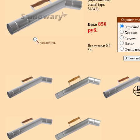
сталь) (арт.
51842)
Оцените тов
850
Цена:
Отлично!
руб.
Хорошо
Средне
увеличить
Плохо
Вес товара: 0.9
kg
Очень пл