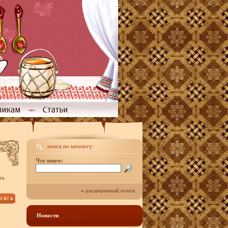
поиск по каталогу:
Что ищем:
ть
»
расширенный поиск
Новости