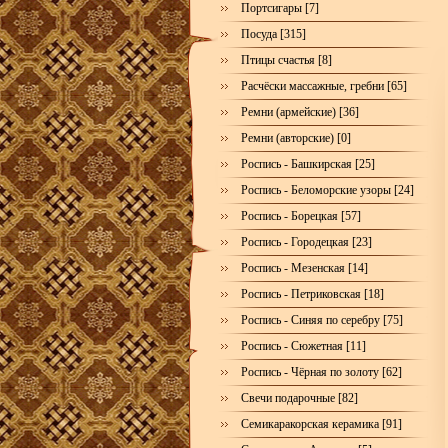
Портсигары [7]
Посуда [315]
Птицы счастья [8]
Расчёски массажные, гребни [65]
Ремни (армейские) [36]
Ремни (авторские) [0]
Роспись - Башкирская [25]
Роспись - Беломорские узоры [24]
Роспись - Борецкая [57]
Роспись - Городецкая [23]
Роспись - Мезенская [14]
Роспись - Петриковская [18]
Роспись - Синяя по серебру [75]
Роспись - Сюжетная [11]
Роспись - Чёрная по золоту [62]
Свечи подарочные [82]
Семикаракорская керамика [91]