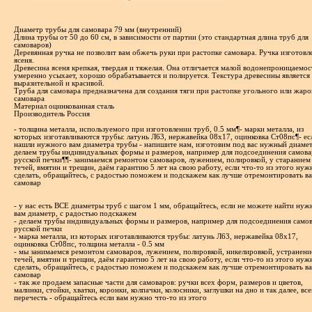
Диаметр трубы для самовара 79 мм (внутренний)
Длина трубы от 50 до 60 см, в зависимости от партии (это стандартная длина труб для
самоваров)
Деревянная ручка не позволит вам обжечь руки при растопке самовара. Ручка изготовл
ясеня.
Древесина ясеня крепкая, твердая и тяжелая. Она отличается малой водонепроницаемос
умеренно усыхает, хорошо обрабатывается и полируется. Текстура древесины является
выразительной и красивой.
Труба для самовара предназначена для создания тяги при растопке угольного или жар
самовара
Материал оцинкованная сталь
Производитель Россия
- толщина металла, используемого при изготовлении труб, 0.5 мм¶- марки металла, из
которых изготавливаются трубы: латунь Л63, нержавейка 08х17, оцинковка Ст08пс¶- ес
нашли нужного вам диаметра трубы - напишите нам, изготовим под вас нужный диамет
делаем трубы индивидуальных формы и размеров, например для подсоединения самова
русской печки¶¶- занимаемся ремонтом самоваров, лужением, полировкой, у старанием
течей, вмятин и трещин, даём гарантию 5 лет на свою работу, если что-то из этого нуж
сделать, обращайтесь, с радостью поможем и подскажем как лучше отремонтировать в
самовар
- у нас есть ВСЕ диаметры труб с шагом 1 мм, обращайтесь, если не можете найти ну
вам диаметр, с радостью подскажем
- делаем трубы индивидуальных формы и размеров, например для подсоединения самов
русской печки
- марка металла, из которых изготавливаются трубы: латунь Л63, нержавейка 08х17,
оцинковка Ст08пс, толщина металла - 0.5 мм
- мы занимаемся ремонтом самоваров, лужением, полировкой, никелировкой, устранен
течей, вмятин и трещин, даём гарантию 5 лет на свою работу, если что-то из этого нуж
сделать, обращайтесь, с радостью поможем и подскажем как лучше отремонтировать в
самовар
- так же продаем запасные части для самоваров: ручки всех форм, размеров и цветов,
малинки, стойки, хватки, коронки, колпачки, колосники, заглушки на дно и так далее, все
перечесть - обращайтесь если вам нужно что-то из этого