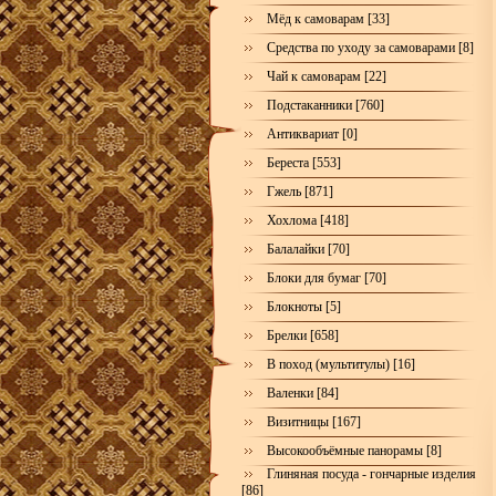
Мёд к самоварам [33]
Средства по уходу за самоварами [8]
Чай к самоварам [22]
Подстаканники [760]
Антиквариат [0]
Береста [553]
Гжель [871]
Хохлома [418]
Балалайки [70]
Блоки для бумаг [70]
Блокноты [5]
Брелки [658]
В поход (мультитулы) [16]
Валенки [84]
Визитницы [167]
Высокообъёмные панорамы [8]
Глиняная посуда - гончарные изделия
[86]