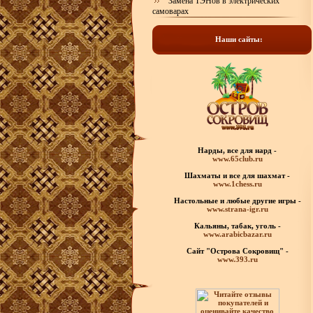
Замена ТЭНов в электрических
самоварах
Наши сайты:
Нарды, все для нард -
www.65club.ru
Шахматы
и все для шахмат -
www.1chess.ru
Настольные и любые
другие игры -
www.strana-igr.ru
Кальяны, табак, уголь -
www.arabicbazar.ru
Сайт "Острова Сокровищ" -
www.393.ru