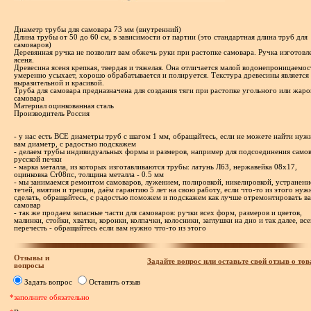
Диаметр трубы для самовара 73 мм (внутренний)
Длина трубы от 50 до 60 см, в зависимости от партии (это стандартная длина труб для
самоваров)
Деревянная ручка не позволит вам обжечь руки при растопке самовара. Ручка изготовл
ясеня.
Древесина ясеня крепкая, твердая и тяжелая. Она отличается малой водонепроницаемос
умеренно усыхает, хорошо обрабатывается и полируется. Текстура древесины является
выразительной и красивой.
Труба для самовара предназначена для создания тяги при растопке угольного или жар
самовара
Материал оцинкованная сталь
Производитель Россия
- у нас есть ВСЕ диаметры труб с шагом 1 мм, обращайтесь, если не можете найти ну
вам диаметр, с радостью подскажем
- делаем трубы индивидуальных формы и размеров, например для подсоединения самов
русской печки
- марка металла, из которых изготавливаются трубы: латунь Л63, нержавейка 08х17,
оцинковка Ст08пс, толщина металла - 0.5 мм
- мы занимаемся ремонтом самоваров, лужением, полировкой, никелировкой, устранен
течей, вмятин и трещин, даём гарантию 5 лет на свою работу, если что-то из этого нуж
сделать, обращайтесь, с радостью поможем и подскажем как лучше отремонтировать в
самовар
- так же продаем запасные части для самоваров: ручки всех форм, размеров и цветов,
малинки, стойки, хватки, коронки, колпачки, колосники, заглушки на дно и так далее, все
перечесть - обращайтесь если вам нужно что-то из этого
Отзывы и
Задайте вопрос или оставьте свой отзыв о тов
вопросы
Задать вопрос
Оставить отзыв
*заполните обязательно