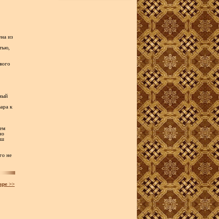
ена из
тью,
ового
жный
ара к
ием
но
аш
го не
аре >>