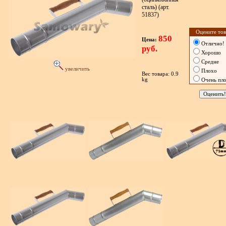
сталь) (арт.
51837)
Оцените тов
850
Цена:
Отлично!
руб.
Хорошо
Средне
увеличить
Плохо
Вес товара: 0.9
kg
Очень пл