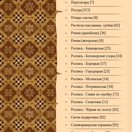
Портсигары [7]
Посуда [315]
Птицы счастья [8]
Расчёски массажные, гребни [65]
Ремни (армейские) [36]
Ремни (авторские) [0]
Роспись - Башкирская [25]
Роспись - Беломорские узоры [24]
Роспись - Борецкая [57]
Роспись - Городецкая [23]
Роспись - Мезенская [14]
Роспись - Петриковская [18]
Роспись - Синяя по серебру [75]
Роспись - Сюжетная [11]
Роспись - Чёрная по золоту [62]
Свечи подарочные [82]
Семикаракорская керамика [91]