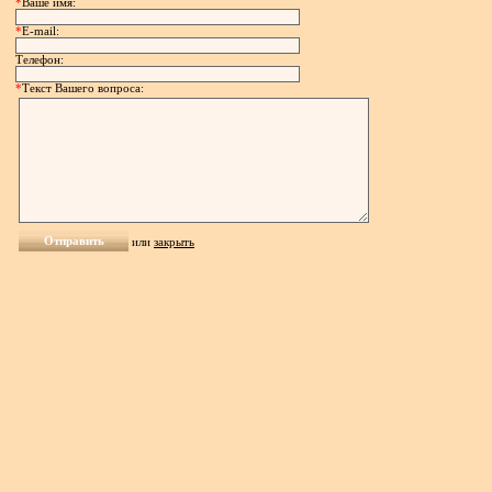
*
Ваше имя:
*
E-mail:
Телефон:
*
Текст Вашего вопроса:
или
закрыть