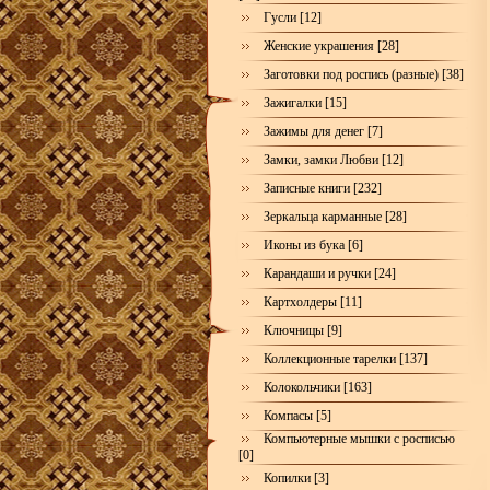
Гусли [12]
Женские украшения [28]
Заготовки под роспись (разные) [38]
Зажигалки [15]
Зажимы для денег [7]
Замки, замки Любви [12]
Записные книги [232]
Зеркальца карманные [28]
Иконы из бука [6]
Карандаши и ручки [24]
Картхолдеры [11]
Ключницы [9]
Коллекционные тарелки [137]
Колокольчики [163]
Компасы [5]
Компьютерные мышки с росписью
[0]
Копилки [3]