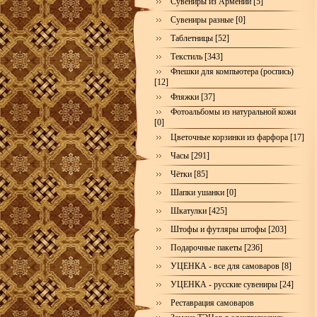
Сувениры из Армении [5]
Сувениры разные [0]
Таблетницы [52]
Текстиль [343]
Флешки для компьютера (роспись)
[12]
Фляжки [37]
Фотоальбомы из натуральной кожи
[0]
Цветочные корзинки из фарфора [17]
Часы [291]
Чётки [85]
Шапки ушанки [0]
Шкатулки [425]
Штофы и футляры штофы [203]
Подарочные пакеты [236]
УЦЕНКА - все для самоваров [8]
УЦЕНКА - русские сувениры [24]
Реставрация самоваров