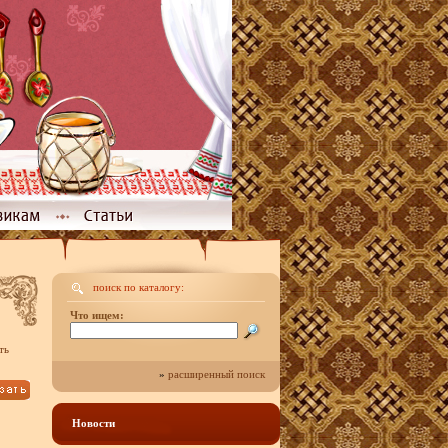
поиск по каталогу:
Что ищем:
ть
»
расширенный поиск
Новости