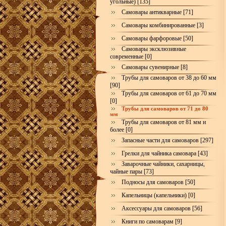
угольные) [135]
Самовары антикварные [71]
Самовары комбинированные [3]
Самовары фарфоровые [50]
Самовары эксклюзивные
современные [0]
Самовары сувенирные [8]
Трубы для самоваров от 38 до 60 мм
[90]
Трубы для самоваров от 61 до 70 мм
[0]
Трубы для самоваров от 71 до 80
мм
Трубы для самоваров от 81 мм и
более [0]
Запасные части для самоваров [297]
Грелки для чайника самовара [43]
Заварочные чайники, сахарницы,
чайные пары [73]
Подносы для самоваров [50]
Капельницы (капельники) [0]
Аксессуары для самоваров [56]
Книги по самоварам [9]