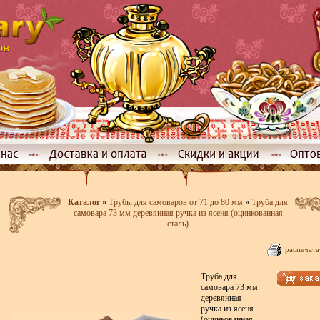
Каталог
»
Трубы для самоваров от 71 до 80 мм
»
Труба для
самовара 73 мм деревянная ручка из ясеня (оцинкованная
сталь)
распечата
Труба для
самовара 73 мм
деревянная
ручка из ясеня
(оцинкованная