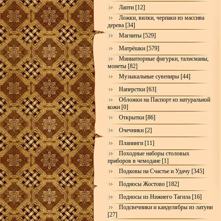
Лапти [12]
Ложки, вилки, черпаки из массива
дерева [34]
Магниты [529]
Матрёшки [579]
Миниатюрные фигурки, талисманы,
монеты [82]
Музыкальные сувениры [44]
Наперстки [63]
Обложки на Паспорт из натуральной
кожи [0]
Открытки [86]
Очечники [2]
Планинги [11]
Походные наборы столовых
приборов в чемодане [1]
Подковы на Счастье и Удачу [345]
Подносы Жостово [182]
Подносы из Нижнего Тагила [16]
Подсвечники и канделябры из латуни
[27]