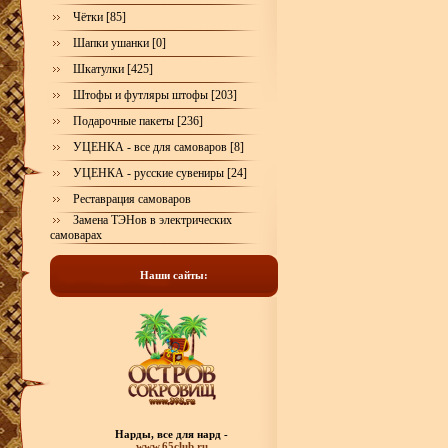
Чётки [85]
Шапки ушанки [0]
Шкатулки [425]
Штофы и футляры штофы [203]
Подарочные пакеты [236]
УЦЕНКА - все для самоваров [8]
УЦЕНКА - русские сувениры [24]
Реставрация самоваров
Замена ТЭНов в электрических
самоварах
Наши сайты:
Нарды, все для нард -
www.65club.ru