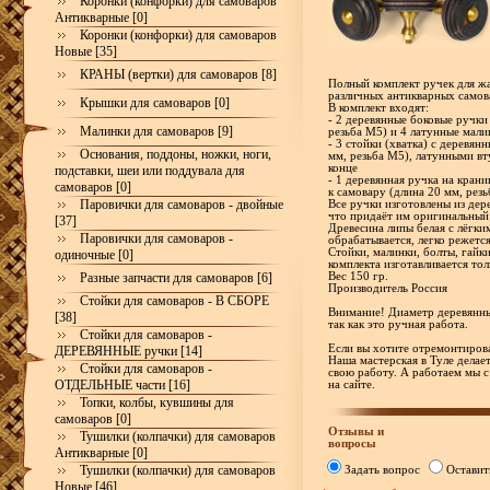
Коронки (конфорки) для самоваров
Антикварные [0]
Коронки (конфорки) для самоваров
Новые [35]
КРАНЫ (вертки) для самоваров [8]
Полный комплект ручек для жа
различных антикварных самов
Крышки для самоваров [0]
В комплект входят:
- 2 деревянные боковые ручки
Малинки для самоваров [9]
резьба М5) и 4 латунные мали
- 3 стойки (хватка) с деревя
Основания, поддоны, ножки, ноги,
мм, резьба М5), латунными вт
конце
подставки, шеи или поддувала для
- 1 деревянная ручка на кран
самоваров [0]
к самовару (длина 20 мм, рез
Паровички для самоваров - двойные
Все ручки изготовлены из дер
что придаёт им оригинальный
[37]
Древесина липы белая с лёгки
Паровички для самоваров -
обрабатывается, легко режетс
Стойки, малинки, болты, гайк
одиночные [0]
комплекта изготавливается тол
Разные запчасти для самоваров [6]
Вес 150 гр.
Производитель Россия
Стойки для самоваров - В СБОРЕ
Внимание! Диаметр деревянны
[38]
так как это ручная работа.
Стойки для самоваров -
Если вы хотите отремонтирова
ДЕРЕВЯННЫЕ ручки [14]
Наша мастерская в Туле делае
Стойки для самоваров -
свою работу. А работаем мы с
ОТДЕЛЬНЫЕ части [16]
на сайте.
Топки, колбы, кувшины для
самоваров [0]
Отзывы и
Тушилки (колпачки) для самоваров
вопросы
Антикварные [0]
Тушилки (колпачки) для самоваров
Задать вопрос
Оставит
Новые [46]