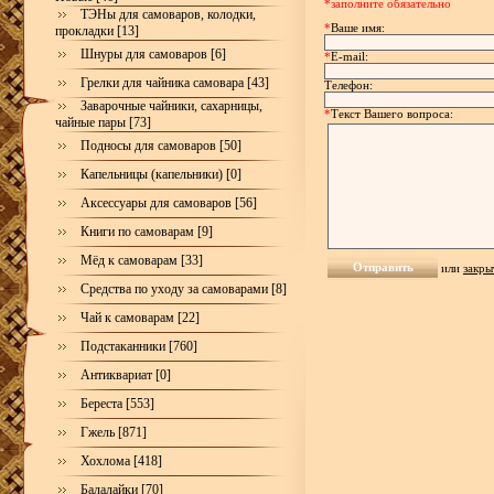
*заполните обязательно
ТЭНы для самоваров, колодки,
*
Ваше имя:
прокладки [13]
Шнуры для самоваров [6]
*
E-mail:
Грелки для чайника самовара [43]
Телефон:
Заварочные чайники, сахарницы,
*
Текст Вашего вопроса:
чайные пары [73]
Подносы для самоваров [50]
Капельницы (капельники) [0]
Аксессуары для самоваров [56]
Книги по самоварам [9]
Мёд к самоварам [33]
или
закры
Средства по уходу за самоварами [8]
Чай к самоварам [22]
Подстаканники [760]
Антиквариат [0]
Береста [553]
Гжель [871]
Хохлома [418]
Балалайки [70]