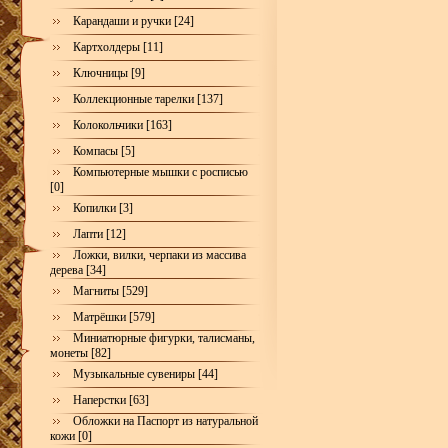
Карандаши и ручки [24]
Картхолдеры [11]
Ключницы [9]
Коллекционные тарелки [137]
Колокольчики [163]
Компасы [5]
Компьютерные мышки с росписью
[0]
Копилки [3]
Лапти [12]
Ложки, вилки, черпаки из массива
дерева [34]
Магниты [529]
Матрёшки [579]
Миниатюрные фигурки, талисманы,
монеты [82]
Музыкальные сувениры [44]
Наперстки [63]
Обложки на Паспорт из натуральной
кожи [0]