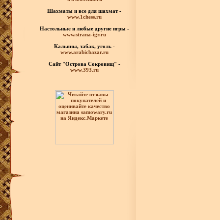
Шахматы
и все для шахмат -
www.1chess.ru
Настольные и любые
другие игры -
www.strana-igr.ru
Кальяны, табак, уголь -
www.arabicbazar.ru
Сайт "Острова Сокровищ" -
www.393.ru