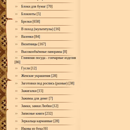
Блоки для бумаг [70]
Блокноты [5]
Брелки [658]
В поход (мультитулы) [16]
Валенки [84]
Визитницы [167]
Высокообъёмные панорамы [8]
Глиняная посуда - гончарные изделия
[86]
Гусли [12]
Женские украшения [28]
Заготовки под роспись (разные) [38]
Зажигалки [15]
Зажимы для денег [7]
Замки, замки Любви [12]
Записные книги [232]
Зеркальца карманные [28]
Иконы из бука [6]