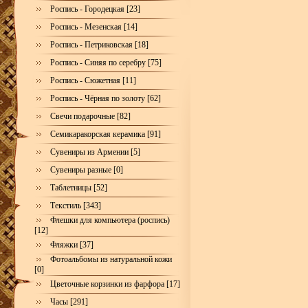
Роспись - Городецкая [23]
Роспись - Мезенская [14]
Роспись - Петриковская [18]
Роспись - Синяя по серебру [75]
Роспись - Сюжетная [11]
Роспись - Чёрная по золоту [62]
Свечи подарочные [82]
Семикаракорская керамика [91]
Сувениры из Армении [5]
Сувениры разные [0]
Таблетницы [52]
Текстиль [343]
Флешки для компьютера (роспись)
[12]
Фляжки [37]
Фотоальбомы из натуральной кожи
[0]
Цветочные корзинки из фарфора [17]
Часы [291]