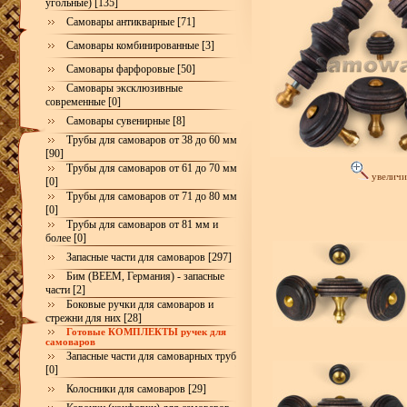
угольные) [135]
Самовары антикварные [71]
Самовары комбинированные [3]
Самовары фарфоровые [50]
Самовары эксклюзивные
современные [0]
Самовары сувенирные [8]
Трубы для самоваров от 38 до 60 мм
[90]
Трубы для самоваров от 61 до 70 мм
увеличи
[0]
Трубы для самоваров от 71 до 80 мм
[0]
Трубы для самоваров от 81 мм и
более [0]
Запасные части для самоваров [297]
Бим (BEEM, Германия) - запасные
части [2]
Боковые ручки для самоваров и
стрежни для них [28]
Готовые КОМПЛЕКТЫ ручек для
самоваров
Запасные части для самоварных труб
[0]
Колосники для самоваров [29]