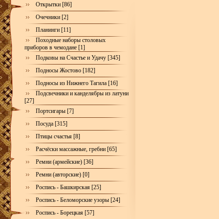
Открытки [86]
Очечники [2]
Планинги [11]
Походные наборы столовых
приборов в чемодане [1]
Подковы на Счастье и Удачу [345]
Подносы Жостово [182]
Подносы из Нижнего Тагила [16]
Подсвечники и канделябры из латуни
[27]
Портсигары [7]
Посуда [315]
Птицы счастья [8]
Расчёски массажные, гребни [65]
Ремни (армейские) [36]
Ремни (авторские) [0]
Роспись - Башкирская [25]
Роспись - Беломорские узоры [24]
Роспись - Борецкая [57]