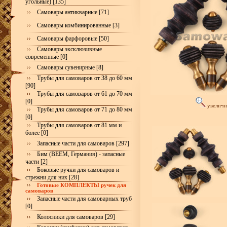
угольные) [135]
Самовары антикварные [71]
Самовары комбинированные [3]
Самовары фарфоровые [50]
Самовары эксклюзивные
современные [0]
Самовары сувенирные [8]
Трубы для самоваров от 38 до 60 мм
[90]
Трубы для самоваров от 61 до 70 мм
[0]
увеличи
Трубы для самоваров от 71 до 80 мм
[0]
Трубы для самоваров от 81 мм и
более [0]
Запасные части для самоваров [297]
Бим (BEEM, Германия) - запасные
части [2]
Боковые ручки для самоваров и
стрежни для них [28]
Готовые КОМПЛЕКТЫ ручек для
самоваров
Запасные части для самоварных труб
[0]
Колосники для самоваров [29]