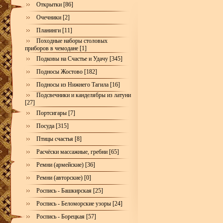
Открытки [86]
Очечники [2]
Планинги [11]
Походные наборы столовых
приборов в чемодане [1]
Подковы на Счастье и Удачу [345]
Подносы Жостово [182]
Подносы из Нижнего Тагила [16]
Подсвечники и канделябры из латуни
[27]
Портсигары [7]
Посуда [315]
Птицы счастья [8]
Расчёски массажные, гребни [65]
Ремни (армейские) [36]
Ремни (авторские) [0]
Роспись - Башкирская [25]
Роспись - Беломорские узоры [24]
Роспись - Борецкая [57]