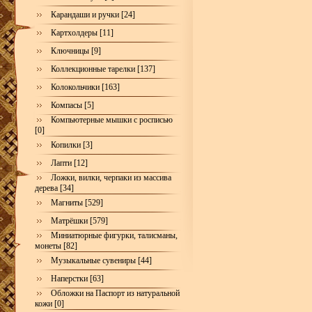
Карандаши и ручки [24]
Картхолдеры [11]
Ключницы [9]
Коллекционные тарелки [137]
Колокольчики [163]
Компасы [5]
Компьютерные мышки с росписью
[0]
Копилки [3]
Лапти [12]
Ложки, вилки, черпаки из массива
дерева [34]
Магниты [529]
Матрёшки [579]
Миниатюрные фигурки, талисманы,
монеты [82]
Музыкальные сувениры [44]
Наперстки [63]
Обложки на Паспорт из натуральной
кожи [0]