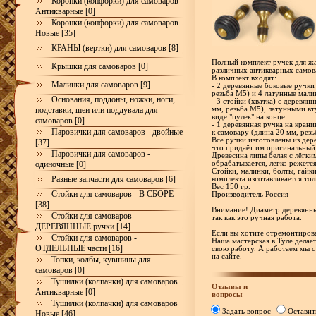
Коронки (конфорки) для самоваров
Антикварные [0]
Коронки (конфорки) для самоваров
Новые [35]
КРАНЫ (вертки) для самоваров [8]
Полный комплект ручек для жа
Крышки для самоваров [0]
различных антикварных самов
В комплект входят:
Малинки для самоваров [9]
- 2 деревянные боковые ручки
резьба М5) и 4 латунные мали
Основания, поддоны, ножки, ноги,
- 3 стойки (хватка) с деревя
подставки, шеи или поддувала для
мм, резьба М5), латунными в
виде "пулек" на конце
самоваров [0]
- 1 деревянная ручка на кран
Паровички для самоваров - двойные
к самовару (длина 20 мм, рез
Все ручки изготовлены из дер
[37]
что придаёт им оригинальный
Паровички для самоваров -
Древесина липы белая с лёгки
одиночные [0]
обрабатывается, легко режетс
Стойки, малинки, болты, гайк
Разные запчасти для самоваров [6]
комплекта изготавливается тол
Вес 150 гр.
Стойки для самоваров - В СБОРЕ
Производитель Россия
[38]
Внимание! Диаметр деревянны
Стойки для самоваров -
так как это ручная работа.
ДЕРЕВЯННЫЕ ручки [14]
Если вы хотите отремонтирова
Стойки для самоваров -
Наша мастерская в Туле делае
ОТДЕЛЬНЫЕ части [16]
свою работу. А работаем мы с
на сайте.
Топки, колбы, кувшины для
самоваров [0]
Тушилки (колпачки) для самоваров
Отзывы и
Антикварные [0]
вопросы
Тушилки (колпачки) для самоваров
Задать вопрос
Оставит
Новые [46]