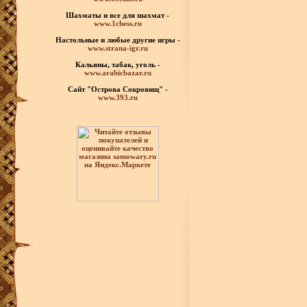
Шахматы
и все для шахмат -
www.1chess.ru
Настольные и любые
другие игры -
www.strana-igr.ru
Кальяны, табак, уголь -
www.arabicbazar.ru
Сайт "Острова Сокровищ" -
www.393.ru