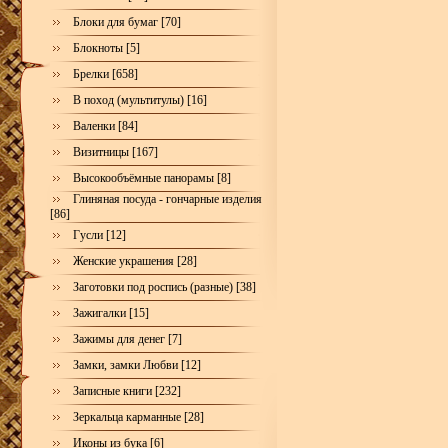
Блоки для бумаг [70]
Блокноты [5]
Брелки [658]
В поход (мультитулы) [16]
Валенки [84]
Визитницы [167]
Высокообъёмные панорамы [8]
Глиняная посуда - гончарные изделия
[86]
Гусли [12]
Женские украшения [28]
Заготовки под роспись (разные) [38]
Зажигалки [15]
Зажимы для денег [7]
Замки, замки Любви [12]
Записные книги [232]
Зеркальца карманные [28]
Иконы из бука [6]