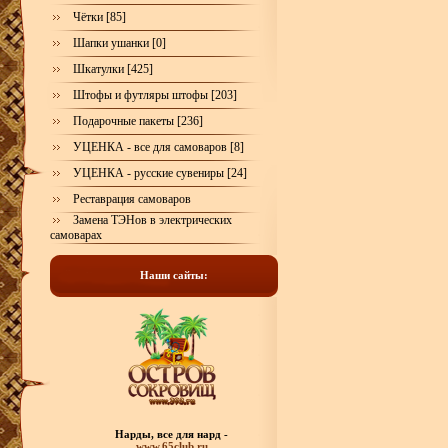
Чётки [85]
Шапки ушанки [0]
Шкатулки [425]
Штофы и футляры штофы [203]
Подарочные пакеты [236]
УЦЕНКА - все для самоваров [8]
УЦЕНКА - русские сувениры [24]
Реставрация самоваров
Замена ТЭНов в электрических
самоварах
Наши сайты:
Нарды, все для нард -
www.65club.ru