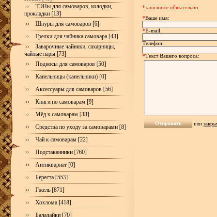
ТЭНы для самоваров, колодки,
*заполните обязательно
прокладки [13]
*
Ваше имя:
Шнуры для самоваров [6]
*
E-mail:
Грелки для чайника самовара [43]
Телефон:
Заварочные чайники, сахарницы,
чайные пары [73]
*
Текст Вашего вопроса:
Подносы для самоваров [50]
Капельницы (капельники) [0]
Аксессуары для самоваров [56]
Книги по самоварам [9]
Мёд к самоварам [33]
или
закры
Средства по уходу за самоварами [8]
Чай к самоварам [22]
Подстаканники [760]
Антиквариат [0]
Береста [553]
Гжель [871]
Хохлома [418]
Балалайки [70]