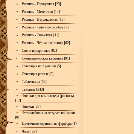
Роспись - Городецкая [23]
Роспись - Мезенская [14]
Роспись - Петриковская [18]
Роспись - Синяя по серебру [75]
Роспись - Сюжетная [11]
Роспись - Чёрная по золоту [62]
Свечи подарочные [82]
Семикаракорская керамика [91]
Сувениры из Армении [5]
Сувениры разные [0]
Таблетницы [52]
Текстиль [343]
Флешки для компьютера (роспись)
[12]
Фляжки [37]
Фотоальбомы из натуральной кожи
[0]
Цветочные корзинки из фарфора [17]
Часы [291]