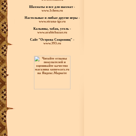
Шахматы
и все для шахмат -
www.1chess.ru
Настольные и любые
другие игры -
www.strana-igr.ru
Кальяны, табак, уголь -
www.arabicbazar.ru
Сайт "Острова Сокровищ" -
www.393.ru