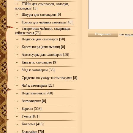
ТЭНы для самоваров, колодки,
прокладки [13]
Шнуры для самоваров [6]
Грелки для чайника самовара [43]
Заварочные чайники, сахарницы,
чайные пары [73]
или
закры
Подносы для самоваров [50]
Капельницы (капельники) [0]
Аксессуары для самоваров [56]
Книги по самоварам [9]
Мёд к самоварам [33]
Средства по уходу за самоварами [8]
Чай к самоварам [22]
Подстаканники [760]
Антиквариат [0]
Береста [553]
Гжель [871]
Хохлома [418]
Балалайки [70]