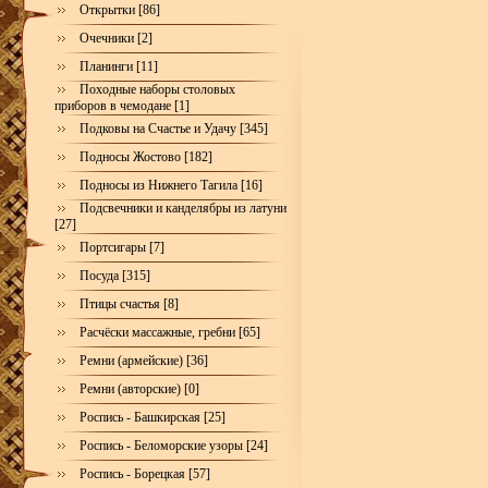
Открытки [86]
Очечники [2]
Планинги [11]
Походные наборы столовых
приборов в чемодане [1]
Подковы на Счастье и Удачу [345]
Подносы Жостово [182]
Подносы из Нижнего Тагила [16]
Подсвечники и канделябры из латуни
[27]
Портсигары [7]
Посуда [315]
Птицы счастья [8]
Расчёски массажные, гребни [65]
Ремни (армейские) [36]
Ремни (авторские) [0]
Роспись - Башкирская [25]
Роспись - Беломорские узоры [24]
Роспись - Борецкая [57]