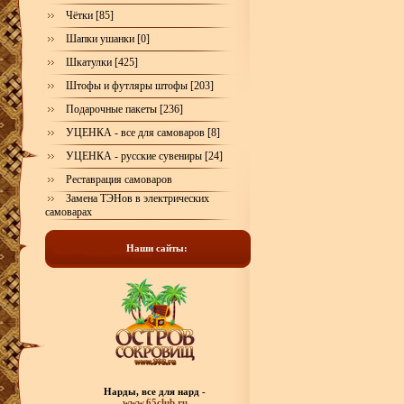
Чётки [85]
Шапки ушанки [0]
Шкатулки [425]
Штофы и футляры штофы [203]
Подарочные пакеты [236]
УЦЕНКА - все для самоваров [8]
УЦЕНКА - русские сувениры [24]
Реставрация самоваров
Замена ТЭНов в электрических
самоварах
Наши сайты:
Нарды, все для нард -
www.65club.ru