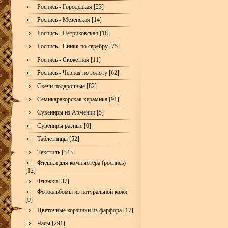
Роспись - Городецкая [23]
Роспись - Мезенская [14]
Роспись - Петриковская [18]
Роспись - Синяя по серебру [75]
Роспись - Сюжетная [11]
Роспись - Чёрная по золоту [62]
Свечи подарочные [82]
Семикаракорская керамика [91]
Сувениры из Армении [5]
Сувениры разные [0]
Таблетницы [52]
Текстиль [343]
Флешки для компьютера (роспись)
[12]
Фляжки [37]
Фотоальбомы из натуральной кожи
[0]
Цветочные корзинки из фарфора [17]
Часы [291]