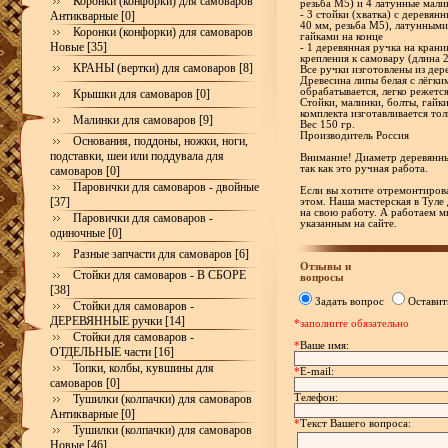
Коронки (конфорки) для самоваров
резьба М5) и 4 латунные мали
Антикварные [0]
- 3 стойки (хватка) с деревя
40 мм, резьба М5), латунными
Коронки (конфорки) для самоваров
гайками на конце
Новые [35]
- 1 деревянная ручка на кран
крепления к самовару (длина 
КРАНЫ (вертки) для самоваров [8]
Все ручки изготовлены из дере
Древесина липы белая с лёгки
обрабатывается, легко режетс
Крышки для самоваров [0]
Стойки, малинки, болты, гайк
комплекта изготавливается тол
Малинки для самоваров [9]
Вес 150 гр.
Производитель Россия
Основания, поддоны, ножки, ноги,
подставки, шеи или поддувала для
Внимание! Диаметр деревянны
так как это ручная работа.
самоваров [0]
Паровички для самоваров - двойные
Если вы хотите отремонтирова
[37]
этом. Наша мастерская в Туле
на свою работу. А работаем м
Паровички для самоваров -
указанным на сайте.
одиночные [0]
Разные запчасти для самоваров [6]
Отзывы и
Стойки для самоваров - В СБОРЕ
вопросы
[38]
Задать вопрос
Оставит
Стойки для самоваров -
ДЕРЕВЯННЫЕ ручки [14]
*заполните обязательно
Стойки для самоваров -
*
Ваше имя:
ОТДЕЛЬНЫЕ части [16]
Топки, колбы, кувшины для
*
E-mail:
самоваров [0]
Телефон:
Тушилки (колпачки) для самоваров
Антикварные [0]
*
Текст Вашего вопроса:
Тушилки (колпачки) для самоваров
Новые [46]