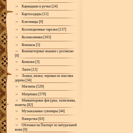
Карандаши и ручки [24]
Картхолдеры [11]
Ключницы [9]
Коллекционные тарелки [137]
Колокольчики [163]
Компасы [5]
Компьютерные мышки с росписью
[0]
Копилки [3]
Лапти [12]
Ложки, вилки, черпаки из массива
дерева [34]
Магниты [529]
Матрёшки [579]
Миниатюрные фигурки, талисманы,
монеты [82]
Музыкальные сувениры [44]
Наперстки [63]
Обложки на Паспорт из натуральной
кожи [0]