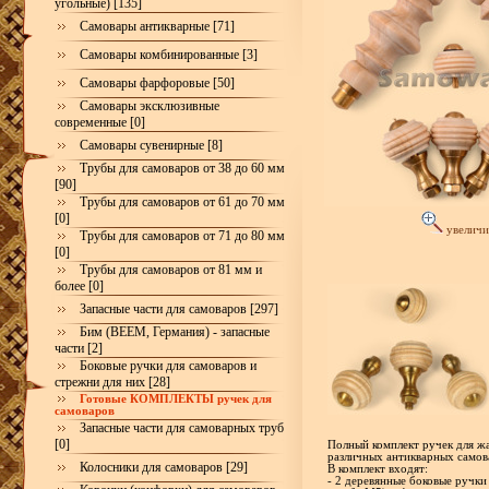
угольные) [135]
Самовары антикварные [71]
Самовары комбинированные [3]
Самовары фарфоровые [50]
Самовары эксклюзивные
современные [0]
Самовары сувенирные [8]
Трубы для самоваров от 38 до 60 мм
[90]
Трубы для самоваров от 61 до 70 мм
[0]
увеличи
Трубы для самоваров от 71 до 80 мм
[0]
Трубы для самоваров от 81 мм и
более [0]
Запасные части для самоваров [297]
Бим (BEEM, Германия) - запасные
части [2]
Боковые ручки для самоваров и
стрежни для них [28]
Готовые КОМПЛЕКТЫ ручек для
самоваров
Запасные части для самоварных труб
[0]
Полный комплект ручек для жа
различных антикварных самов
Колосники для самоваров [29]
В комплект входят:
- 2 деревянные боковые ручки