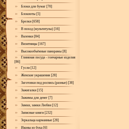
Блоки для бумаг [70]
Блокноты [5]
Брелки [658]
В поход (мультитулы) [16]
Валенки [84]
Визитницы [167]
Высокообъёмные панорамы [8]
Глиняная посуда - гончарные изделия
[86]
Гусли [12]
Женские украшения [28]
Заготовки под роспись (разные) [38]
Зажигалки [15]
Зажимы для денег [7]
Замки, замки Любви [12]
Записные книги [232]
Зеркальца карманные [28]
Иконы из бука [6]