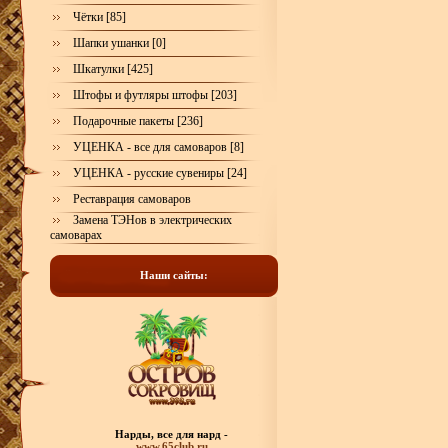
Чётки [85]
Шапки ушанки [0]
Шкатулки [425]
Штофы и футляры штофы [203]
Подарочные пакеты [236]
УЦЕНКА - все для самоваров [8]
УЦЕНКА - русские сувениры [24]
Реставрация самоваров
Замена ТЭНов в электрических
самоварах
Наши сайты:
Нарды, все для нард -
www.65club.ru