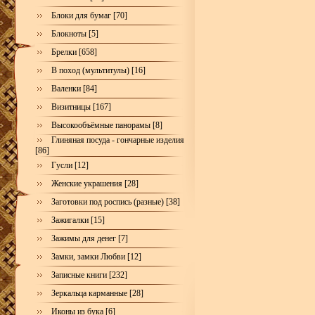
Блоки для бумаг [70]
Блокноты [5]
Брелки [658]
В поход (мультитулы) [16]
Валенки [84]
Визитницы [167]
Высокообъёмные панорамы [8]
Глиняная посуда - гончарные изделия
[86]
Гусли [12]
Женские украшения [28]
Заготовки под роспись (разные) [38]
Зажигалки [15]
Зажимы для денег [7]
Замки, замки Любви [12]
Записные книги [232]
Зеркальца карманные [28]
Иконы из бука [6]