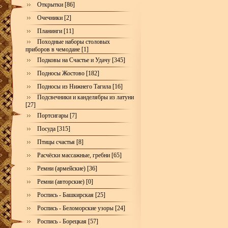
Открытки [86]
Очечники [2]
Планинги [11]
Походные наборы столовых
приборов в чемодане [1]
Подковы на Счастье и Удачу [345]
Подносы Жостово [182]
Подносы из Нижнего Тагила [16]
Подсвечники и канделябры из латуни
[27]
Портсигары [7]
Посуда [315]
Птицы счастья [8]
Расчёски массажные, гребни [65]
Ремни (армейские) [36]
Ремни (авторские) [0]
Роспись - Башкирская [25]
Роспись - Беломорские узоры [24]
Роспись - Борецкая [57]