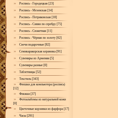
Роспись - Городецкая [23]
Роспись - Мезенская [14]
Роспись - Петриковская [18]
Роспись - Синяя по серебру [75]
Роспись - Сюжетная [11]
Роспись - Чёрная по золоту [62]
Свечи подарочные [82]
Семикаракорская керамика [91]
Сувениры из Армении [5]
Сувениры разные [0]
Таблетницы [52]
Текстиль [343]
Флешки для компьютера (роспись)
[12]
Фляжки [37]
Фотоальбомы из натуральной кожи
[0]
Цветочные корзинки из фарфора [17]
Часы [291]