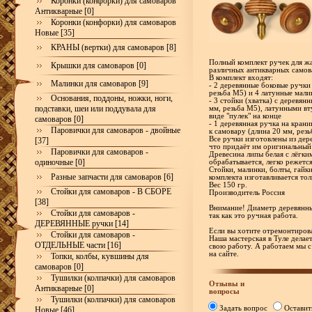
Коронки (конфорки) для самоваров
Антикварные [0]
Коронки (конфорки) для самоваров
Новые [35]
КРАНЫ (вертки) для самоваров [8]
Полный комплект ручек для жа
Крышки для самоваров [0]
различных антикварных самов
В комплект входят:
Малинки для самоваров [9]
- 2 деревянные боковые ручки
резьба М5) и 4 латунные мали
Основания, поддоны, ножки, ноги,
- 3 стойки (хватка) с деревя
подставки, шеи или поддувала для
мм, резьба М5), латунными в
виде "пулек" на конце
самоваров [0]
- 1 деревянная ручка на кран
Паровички для самоваров - двойные
к самовару (длина 20 мм, рез
Все ручки изготовлены из дер
[37]
что придаёт им оригинальный
Паровички для самоваров -
Древесина липы белая с лёгки
одиночные [0]
обрабатывается, легко режетс
Стойки, малинки, болты, гайк
Разные запчасти для самоваров [6]
комплекта изготавливается тол
Вес 150 гр.
Стойки для самоваров - В СБОРЕ
Производитель Россия
[38]
Внимание! Диаметр деревянны
Стойки для самоваров -
так как это ручная работа.
ДЕРЕВЯННЫЕ ручки [14]
Если вы хотите отремонтирова
Стойки для самоваров -
Наша мастерская в Туле делае
ОТДЕЛЬНЫЕ части [16]
свою работу. А работаем мы с
на сайте.
Топки, колбы, кувшины для
самоваров [0]
Тушилки (колпачки) для самоваров
Отзывы и
Антикварные [0]
вопросы
Тушилки (колпачки) для самоваров
Задать вопрос
Оставит
Новые [46]