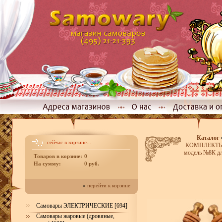
Каталог
сейчас в корзине...
КОМПЛЕКТЫ р
модель №8К дл
Товаров в корзине:
0
На сумму:
0 руб.
»
перейти к корзине
Самовары ЭЛЕКТРИЧЕСКИЕ [694]
Самовары жаровые (дровяные,