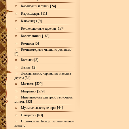
Карандаши и ручки [24]
Картхолдеры [11]
Ключницы [9]
Коллекционные тарелки [137]
Колокольчики [163]
Компасы [5]
Компьютерные мышки с росписью
[0]
Копилки [3]
Лапти [12]
Ложки, вилки, черпаки из массива
дерева [34]
Магниты [529]
Матрёшки [579]
Миниатюрные фигурки, талисманы,
монеты [82]
Музыкальные сувениры [44]
Наперстки [63]
Обложки на Паспорт из натуральной
кожи [0]