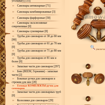
угольные) [135]
Самовары антикварные [71]
Самовары комбинированные [3]
Самовары фарфоровые [50]
Самовары эксклюзивные
современные [0]
Самовары сувенирные [8]
Трубы для самоваров от 38 до 60 мм
[90]
Трубы для самоваров от 61 до 70 мм
[0]
увеличи
Трубы для самоваров от 71 до 80 мм
[0]
Трубы для самоваров от 81 мм и
более [0]
Запасные части для самоваров [297]
Бим (BEEM, Германия) - запасные
части [2]
Боковые ручки для самоваров и
стрежни для них [28]
Готовые КОМПЛЕКТЫ ручек для
самоваров
Запасные части для самоварных труб
[0]
Колосники для самоваров [29]