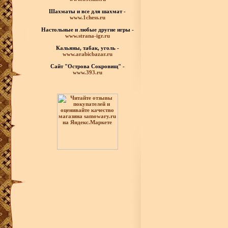
Шахматы
и все для шахмат -
www.1chess.ru
Настольные и любые
другие игры -
www.strana-igr.ru
Кальяны, табак, уголь -
www.arabicbazar.ru
Сайт "Острова Сокровищ" -
www.393.ru