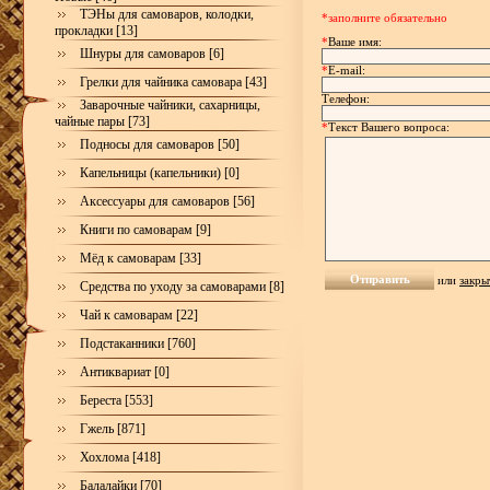
ТЭНы для самоваров, колодки,
*заполните обязательно
прокладки [13]
*
Ваше имя:
Шнуры для самоваров [6]
*
E-mail:
Грелки для чайника самовара [43]
Телефон:
Заварочные чайники, сахарницы,
чайные пары [73]
*
Текст Вашего вопроса:
Подносы для самоваров [50]
Капельницы (капельники) [0]
Аксессуары для самоваров [56]
Книги по самоварам [9]
Мёд к самоварам [33]
или
закры
Средства по уходу за самоварами [8]
Чай к самоварам [22]
Подстаканники [760]
Антиквариат [0]
Береста [553]
Гжель [871]
Хохлома [418]
Балалайки [70]