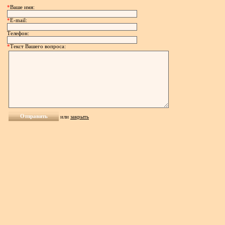
*
Ваше имя:
*
E-mail:
Телефон:
*
Текст Вашего вопроса:
или
закрыть