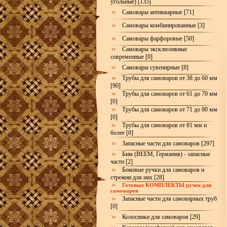
угольные) [135]
Самовары антикварные [71]
Самовары комбинированные [3]
Самовары фарфоровые [50]
Самовары эксклюзивные
современные [0]
Самовары сувенирные [8]
Трубы для самоваров от 38 до 60 мм
[90]
Трубы для самоваров от 61 до 70 мм
[0]
Трубы для самоваров от 71 до 80 мм
[0]
Трубы для самоваров от 81 мм и
более [0]
Запасные части для самоваров [297]
Бим (BEEM, Германия) - запасные
части [2]
Боковые ручки для самоваров и
стрежни для них [28]
Готовые КОМПЛЕКТЫ ручек для
самоваров
Запасные части для самоварных труб
[0]
Колосники для самоваров [29]