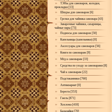
ТЭНы для самоваров, колодки,
прокладки [13]
Шнуры для самоваров [6]
Грелки для чайника самовара [43]
Заварочные чайники, сахарницы,
чайные пары [73]
Подносы для самоваров [50]
Капельницы (капельники) [0]
Аксессуары для самоваров [56]
Книги по самоварам [9]
Мёд к самоварам [33]
Средства по уходу за самоварами [8]
Чай к самоварам [22]
Подстаканники [760]
Антиквариат [0]
Береста [553]
Гжель [871]
Хохлома [418]
Балалайки [70]