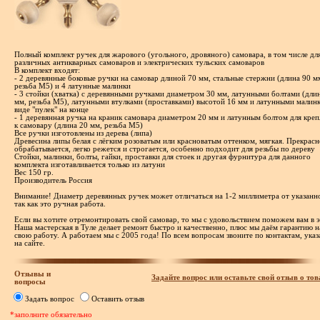
Полный комплект ручек для жарового (угольного, дровяного) самовара, в том числе дл
различных антикварных самоваров и электрических тульских самоваров
В комплект входят:
- 2 деревянные боковые ручки на самовар длиной 70 мм, стальные стержни (длина 90 м
резьба М5) и 4 латунные малинки
- 3 стойки (хватка) с деревянными ручками диаметром 30 мм, латунными болтами (дли
мм, резьба М5), латунными втулками (проставками) высотой 16 мм и латунными малин
виде "пулек" на конце
- 1 деревянная ручка на краник самовара диаметром 20 мм и латунным болтом для креп
к самовару (длина 20 мм, резьба М5)
Все ручки изготовлены из дерева (липа)
Древесина липы белая с лёгким розоватым или красноватым оттенком, мягкая. Прекрасн
обрабатывается, легко режется и строгается, особенно подходит для резьбы по дереву
Стойки, малинки, болты, гайки, проставки для стоек и другая фурнитура для данного
комплекта изготавливается только из латуни
Вес 150 гр.
Производитель Россия
Внимание! Диаметр деревянных ручек может отличаться на 1-2 миллиметра от указанн
так как это ручная работа.
Если вы хотите отремонтировать свой самовар, то мы с удовольствием поможем вам в 
Наша мастерская в Туле делает ремонт быстро и качественно, плюс мы даём гарантию н
свою работу. А работаем мы с 2005 года! По всем вопросам звоните по контактам, ука
на сайте.
Отзывы и
Задайте вопрос или оставьте свой отзыв о тов
вопросы
Задать вопрос
Оставить отзыв
*заполните обязательно