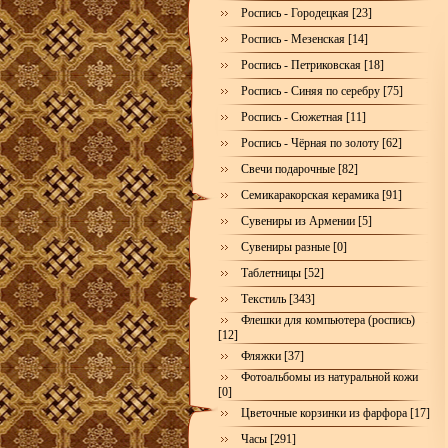
Роспись - Городецкая [23]
Роспись - Мезенская [14]
Роспись - Петриковская [18]
Роспись - Синяя по серебру [75]
Роспись - Сюжетная [11]
Роспись - Чёрная по золоту [62]
Свечи подарочные [82]
Семикаракорская керамика [91]
Сувениры из Армении [5]
Сувениры разные [0]
Таблетницы [52]
Текстиль [343]
Флешки для компьютера (роспись)
[12]
Фляжки [37]
Фотоальбомы из натуральной кожи
[0]
Цветочные корзинки из фарфора [17]
Часы [291]