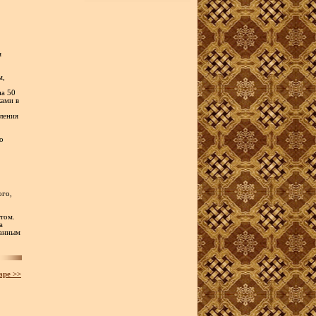
я
м,
на 50
ками в
ления
о
ого,
этом.
а
занным
аре >>