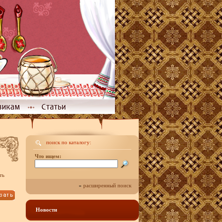
поиск по каталогу:
Что ищем:
ть
»
расширенный поиск
Новости