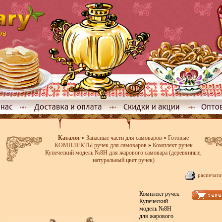
Каталог
»
Запасные части для самоваров
»
Готовые
КОМПЛЕКТЫ ручек для самоваров
»
Комплект ручек
Купеческий модель №8Н для жарового самовара (деревянные,
натуральный цвет ручек)
распечата
Комплект ручек
Купеческий
модель №8Н
для жарового