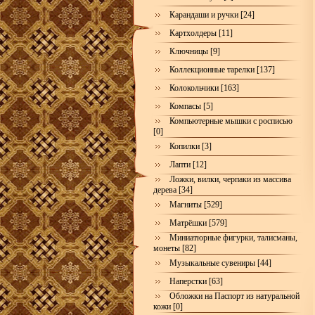
Карандаши и ручки [24]
Картхолдеры [11]
Ключницы [9]
Коллекционные тарелки [137]
Колокольчики [163]
Компасы [5]
Компьютерные мышки с росписью
[0]
Копилки [3]
Лапти [12]
Ложки, вилки, черпаки из массива
дерева [34]
Магниты [529]
Матрёшки [579]
Миниатюрные фигурки, талисманы,
монеты [82]
Музыкальные сувениры [44]
Наперстки [63]
Обложки на Паспорт из натуральной
кожи [0]