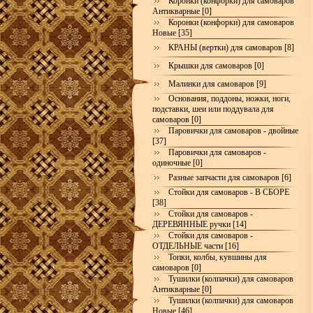
Коронки (конфорки) для самоваров
Антикварные [0]
Коронки (конфорки) для самоваров
Новые [35]
КРАНЫ (вертки) для самоваров [8]
Крышки для самоваров [0]
Малинки для самоваров [9]
Основания, поддоны, ножки, ноги,
подставки, шеи или поддувала для
самоваров [0]
Паровички для самоваров - двойные
[37]
Паровички для самоваров -
одиночные [0]
Разные запчасти для самоваров [6]
Стойки для самоваров - В СБОРЕ
[38]
Стойки для самоваров -
ДЕРЕВЯННЫЕ ручки [14]
Стойки для самоваров -
ОТДЕЛЬНЫЕ части [16]
Топки, колбы, кувшины для
самоваров [0]
Тушилки (колпачки) для самоваров
Антикварные [0]
Тушилки (колпачки) для самоваров
Новые [46]