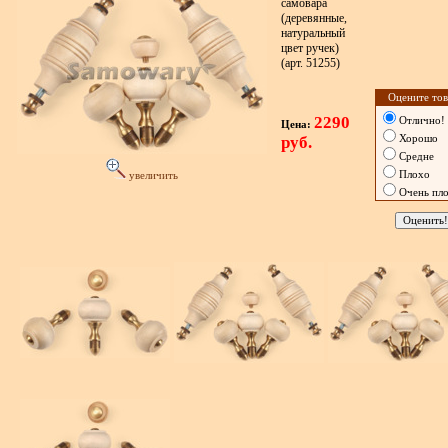
самовара
(деревянные,
натуральный
цвет ручек)
(арт. 51255)
Оцените тов
2290
Отлично!
Цена:
руб.
Хорошо
Средне
Плохо
увеличить
Очень пл