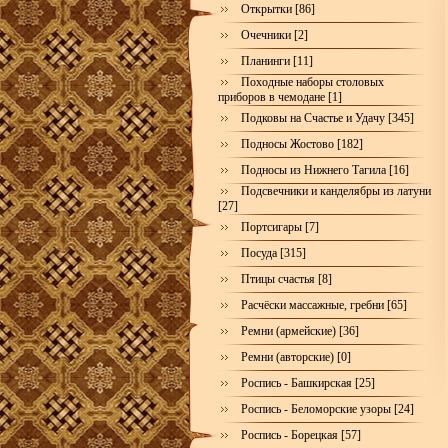
Открытки [86]
Очечники [2]
Планинги [11]
Походные наборы столовых
приборов в чемодане [1]
Подковы на Счастье и Удачу [345]
Подносы Жостово [182]
Подносы из Нижнего Тагила [16]
Подсвечники и канделябры из латуни
[27]
Портсигары [7]
Посуда [315]
Птицы счастья [8]
Расчёски массажные, гребни [65]
Ремни (армейские) [36]
Ремни (авторские) [0]
Роспись - Башкирская [25]
Роспись - Беломорские узоры [24]
Роспись - Борецкая [57]