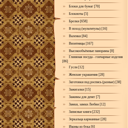
Блоки для бумаг [70]
Блокноты [5]
Брелки [658]
В поход (мультитулы) [16]
Валенки [84]
Визитницы [167]
Высокообъёмные панорамы [8]
Глиняная посуда - гончарные изделия
[86]
Гусли [12]
Женские украшения [28]
Заготовки под роспись (разные) [38]
Зажигалки [15]
Зажимы для денег [7]
Замки, замки Любви [12]
Записные книги [232]
Зеркальца карманные [28]
Иконы из бука [6]