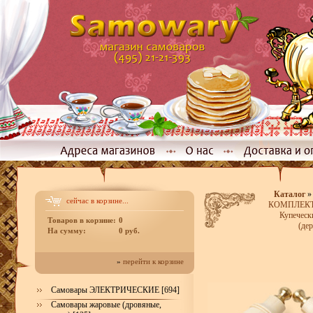
Каталог
сейчас в корзине...
КОМПЛЕКТЫ
Купеческ
Товаров в корзине:
0
(де
На сумму:
0 руб.
»
перейти к корзине
Самовары ЭЛЕКТРИЧЕСКИЕ [694]
Самовары жаровые (дровяные,