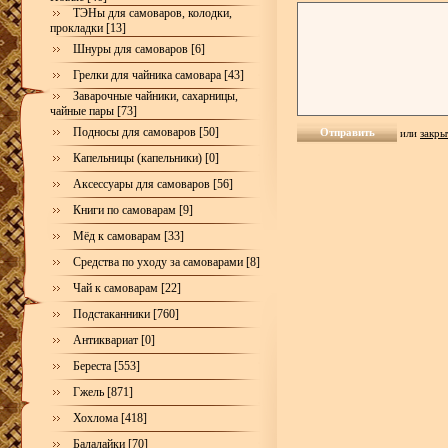
ТЭНы для самоваров, колодки,
прокладки [13]
Шнуры для самоваров [6]
Грелки для чайника самовара [43]
Заварочные чайники, сахарницы,
чайные пары [73]
Подносы для самоваров [50]
или
закры
Капельницы (капельники) [0]
Аксессуары для самоваров [56]
Книги по самоварам [9]
Мёд к самоварам [33]
Средства по уходу за самоварами [8]
Чай к самоварам [22]
Подстаканники [760]
Антиквариат [0]
Береста [553]
Гжель [871]
Хохлома [418]
Балалайки [70]