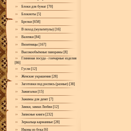
Блоки для бумаг [70]
Блокноты [5]
Брелки [658]
В поход (мультитулы) [16]
Валенки [84]
Визитницы [167]
Высокообъёмные панорамы [8]
Глиняная посуда - гончарные изделия
[86]
Гусли [12]
Женские украшения [28]
Заготовки под роспись (разные) [38]
Зажигалки [15]
Зажимы для денег [7]
Замки, замки Любви [12]
Записные книги [232]
Зеркальца карманные [28]
Иконы из бука [6]