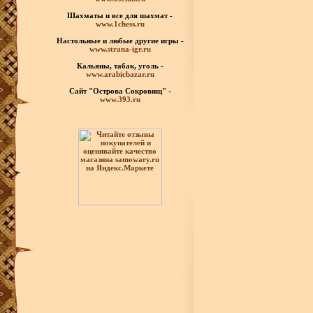
Шахматы
и все для шахмат -
www.1chess.ru
Настольные и любые
другие игры -
www.strana-igr.ru
Кальяны, табак, уголь -
www.arabicbazar.ru
Сайт "Острова Сокровищ" -
www.393.ru