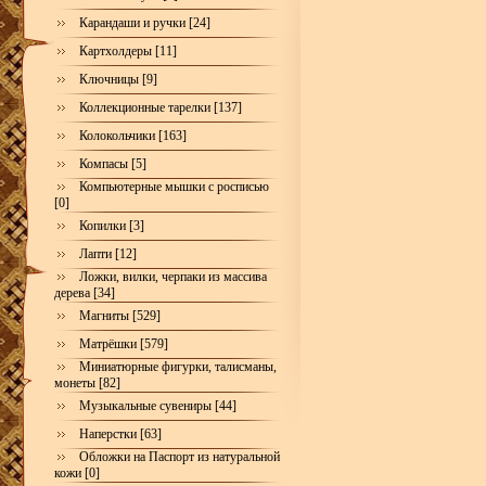
Карандаши и ручки [24]
Картхолдеры [11]
Ключницы [9]
Коллекционные тарелки [137]
Колокольчики [163]
Компасы [5]
Компьютерные мышки с росписью
[0]
Копилки [3]
Лапти [12]
Ложки, вилки, черпаки из массива
дерева [34]
Магниты [529]
Матрёшки [579]
Миниатюрные фигурки, талисманы,
монеты [82]
Музыкальные сувениры [44]
Наперстки [63]
Обложки на Паспорт из натуральной
кожи [0]