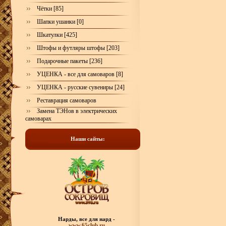
Чётки [85]
Шапки ушанки [0]
Шкатулки [425]
Штофы и футляры штофы [203]
Подарочные пакеты [236]
УЦЕНКА - все для самоваров [8]
УЦЕНКА - русские сувениры [24]
Реставрация самоваров
Замена ТЭНов в электрических
самоварах
Наши сайты:
Нарды, все для нард -
www.65club.ru