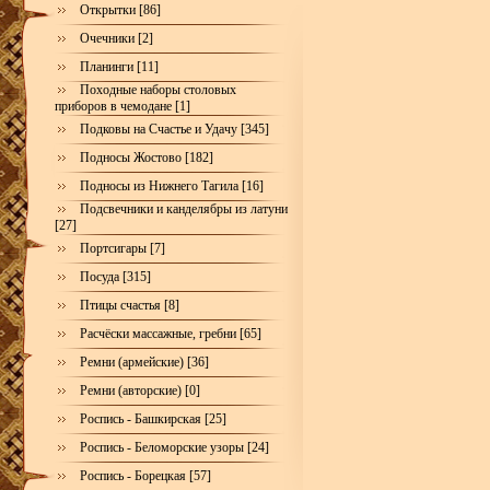
Открытки [86]
Очечники [2]
Планинги [11]
Походные наборы столовых
приборов в чемодане [1]
Подковы на Счастье и Удачу [345]
Подносы Жостово [182]
Подносы из Нижнего Тагила [16]
Подсвечники и канделябры из латуни
[27]
Портсигары [7]
Посуда [315]
Птицы счастья [8]
Расчёски массажные, гребни [65]
Ремни (армейские) [36]
Ремни (авторские) [0]
Роспись - Башкирская [25]
Роспись - Беломорские узоры [24]
Роспись - Борецкая [57]