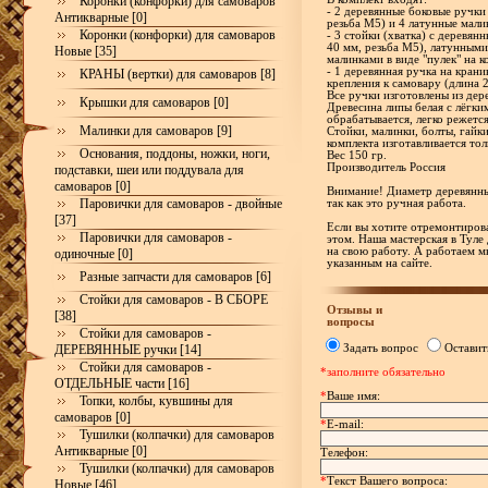
Коронки (конфорки) для самоваров
- 2 деревянные боковые ручки
Антикварные [0]
резьба М5) и 4 латунные мали
Коронки (конфорки) для самоваров
- 3 стойки (хватка) с деревя
40 мм, резьба М5), латунными
Новые [35]
малинками в виде "пулек" на к
- 1 деревянная ручка на кран
КРАНЫ (вертки) для самоваров [8]
крепления к самовару (длина 
Все ручки изготовлены из дере
Крышки для самоваров [0]
Древесина липы белая с лёгки
обрабатывается, легко режетс
Малинки для самоваров [9]
Стойки, малинки, болты, гайк
комплекта изготавливается тол
Основания, поддоны, ножки, ноги,
Вес 150 гр.
Производитель Россия
подставки, шеи или поддувала для
самоваров [0]
Внимание! Диаметр деревянны
Паровички для самоваров - двойные
так как это ручная работа.
[37]
Если вы хотите отремонтирова
Паровички для самоваров -
этом. Наша мастерская в Туле
на свою работу. А работаем м
одиночные [0]
указанным на сайте.
Разные запчасти для самоваров [6]
Стойки для самоваров - В СБОРЕ
Отзывы и
[38]
вопросы
Стойки для самоваров -
Задать вопрос
Оставит
ДЕРЕВЯННЫЕ ручки [14]
Стойки для самоваров -
*заполните обязательно
ОТДЕЛЬНЫЕ части [16]
*
Ваше имя:
Топки, колбы, кувшины для
самоваров [0]
*
E-mail:
Тушилки (колпачки) для самоваров
Антикварные [0]
Телефон:
Тушилки (колпачки) для самоваров
*
Текст Вашего вопроса:
Новые [46]