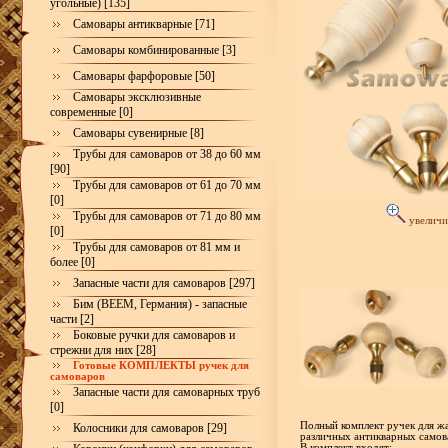
угольные) [135]
Самовары антикварные [71]
Самовары комбинированные [3]
Самовары фарфоровые [50]
Самовары эксклюзивные
современные [0]
Самовары сувенирные [8]
Трубы для самоваров от 38 до 60 мм
[90]
Трубы для самоваров от 61 до 70 мм
[0]
Трубы для самоваров от 71 до 80 мм
увеличи
[0]
Трубы для самоваров от 81 мм и
более [0]
Запасные части для самоваров [297]
Бим (BEEM, Германия) - запасные
части [2]
Боковые ручки для самоваров и
стрежни для них [28]
Готовые КОМПЛЕКТЫ ручек для
самоваров
Запасные части для самоварных труб
[0]
Полный комплект ручек для жа
Колосники для самоваров [29]
различных антикварных самов
В комплект входят: