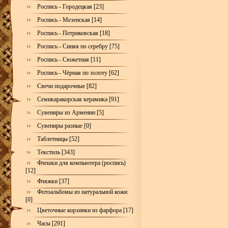
Роспись - Городецкая [23]
Роспись - Мезенская [14]
Роспись - Петриковская [18]
Роспись - Синяя по серебру [75]
Роспись - Сюжетная [11]
Роспись - Чёрная по золоту [62]
Свечи подарочные [82]
Семикаракорская керамика [91]
Сувениры из Армении [5]
Сувениры разные [0]
Таблетницы [52]
Текстиль [343]
Флешки для компьютера (роспись)
[12]
Фляжки [37]
Фотоальбомы из натуральной кожи
[0]
Цветочные корзинки из фарфора [17]
Часы [291]