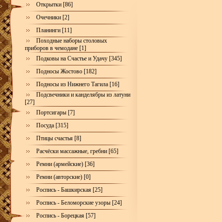
Открытки [86]
Очечники [2]
Планинги [11]
Походные наборы столовых
приборов в чемодане [1]
Подковы на Счастье и Удачу [345]
Подносы Жостово [182]
Подносы из Нижнего Тагила [16]
Подсвечники и канделябры из латуни
[27]
Портсигары [7]
Посуда [315]
Птицы счастья [8]
Расчёски массажные, гребни [65]
Ремни (армейские) [36]
Ремни (авторские) [0]
Роспись - Башкирская [25]
Роспись - Беломорские узоры [24]
Роспись - Борецкая [57]