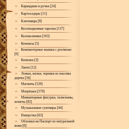
Карандаши и ручки [24]
Картхолдеры [11]
Ключницы [9]
Коллекционные тарелки [137]
Колокольчики [163]
Компасы [5]
Компьютерные мышки с росписью
[0]
Копилки [3]
Лапти [12]
Ложки, вилки, черпаки из массива
дерева [34]
Магниты [529]
Матрёшки [579]
Миниатюрные фигурки, талисманы,
монеты [82]
Музыкальные сувениры [44]
Наперстки [63]
Обложки на Паспорт из натуральной
кожи [0]