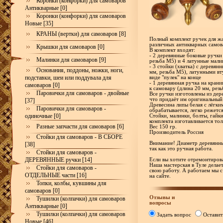
Коронки (конфорки) для самоваров
Антикварные [0]
Коронки (конфорки) для самоваров
Новые [35]
КРАНЫ (вертки) для самоваров [8]
Полный комплект ручек для жа
различных антикварных самов
Крышки для самоваров [0]
В комплект входят:
- 2 деревянные боковые ручки
Малинки для самоваров [9]
резьба М5) и 4 латунные мали
- 3 стойки (хватка) с деревя
Основания, поддоны, ножки, ноги,
мм, резьба М5), латунными в
подставки, шеи или поддувала для
виде "пулек" на конце
- 1 деревянная ручка на кран
самоваров [0]
к самовару (длина 20 мм, рез
Паровички для самоваров - двойные
Все ручки изготовлены из дер
что придаёт им оригинальный
[37]
Древесина липы белая с лёгки
Паровички для самоваров -
обрабатывается, легко режетс
одиночные [0]
Стойки, малинки, болты, гайк
комплекта изготавливается тол
Разные запчасти для самоваров [6]
Вес 150 гр.
Производитель Россия
Стойки для самоваров - В СБОРЕ
Внимание! Диаметр деревянны
[38]
так как это ручная работа.
Стойки для самоваров -
ДЕРЕВЯННЫЕ ручки [14]
Если вы хотите отремонтирова
Наша мастерская в Туле делае
Стойки для самоваров -
свою работу. А работаем мы с
ОТДЕЛЬНЫЕ части [16]
на сайте.
Топки, колбы, кувшины для
самоваров [0]
Отзывы и
Тушилки (колпачки) для самоваров
вопросы
Антикварные [0]
Тушилки (колпачки) для самоваров
Задать вопрос
Оставит
Новые [46]