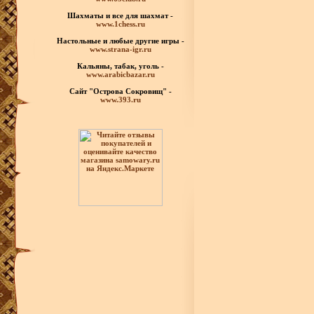
Шахматы
и все для шахмат -
www.1chess.ru
Настольные и любые
другие игры -
www.strana-igr.ru
Кальяны, табак, уголь -
www.arabicbazar.ru
Сайт "Острова Сокровищ" -
www.393.ru