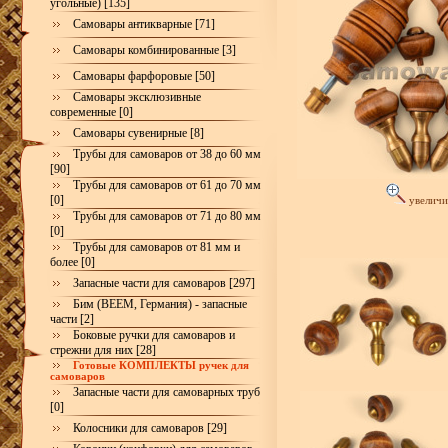
угольные) [135]
Самовары антикварные [71]
Самовары комбинированные [3]
Самовары фарфоровые [50]
Самовары эксклюзивные
современные [0]
Самовары сувенирные [8]
Трубы для самоваров от 38 до 60 мм
[90]
Трубы для самоваров от 61 до 70 мм
[0]
увеличи
Трубы для самоваров от 71 до 80 мм
[0]
Трубы для самоваров от 81 мм и
более [0]
Запасные части для самоваров [297]
Бим (BEEM, Германия) - запасные
части [2]
Боковые ручки для самоваров и
стрежни для них [28]
Готовые КОМПЛЕКТЫ ручек для
самоваров
Запасные части для самоварных труб
[0]
Колосники для самоваров [29]