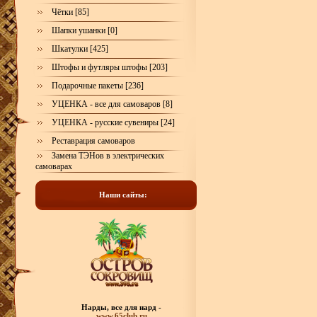
Чётки [85]
Шапки ушанки [0]
Шкатулки [425]
Штофы и футляры штофы [203]
Подарочные пакеты [236]
УЦЕНКА - все для самоваров [8]
УЦЕНКА - русские сувениры [24]
Реставрация самоваров
Замена ТЭНов в электрических
самоварах
Наши сайты:
Нарды, все для нард -
www.65club.ru