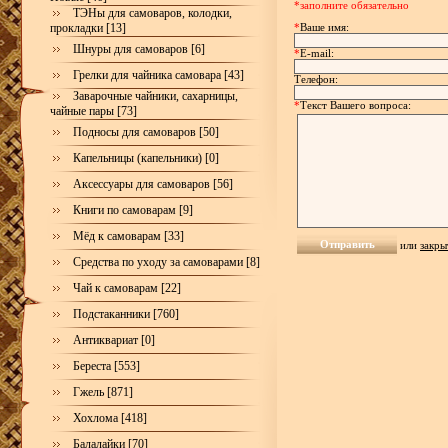
*заполните обязательно
ТЭНы для самоваров, колодки,
прокладки [13]
*
Ваше имя:
Шнуры для самоваров [6]
*
E-mail:
Грелки для чайника самовара [43]
Телефон:
Заварочные чайники, сахарницы,
*
Текст Вашего вопроса:
чайные пары [73]
Подносы для самоваров [50]
Капельницы (капельники) [0]
Аксессуары для самоваров [56]
Книги по самоварам [9]
Мёд к самоварам [33]
или
закры
Средства по уходу за самоварами [8]
Чай к самоварам [22]
Подстаканники [760]
Антиквариат [0]
Береста [553]
Гжель [871]
Хохлома [418]
Балалайки [70]