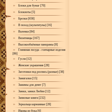
Блоки для бумаг [70]
Блокноты [5]
Брелки [658]
В поход (мультитулы) [16]
Валенки [84]
Визитницы [167]
Высокообъёмные панорамы [8]
Глиняная посуда - гончарные изделия
[86]
Гусли [12]
Женские украшения [28]
Заготовки под роспись (разные) [38]
Зажигалки [15]
Зажимы для денег [7]
Замки, замки Любви [12]
Записные книги [232]
Зеркальца карманные [28]
Иконы из бука [6]