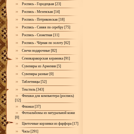
Роспись - Городецкая [23]
Роспись - Мезенская [14]
Роспись - Петриковская [18]
Роспись - Синяя по серебру [75]
Роспись - Сюжетная [11]
Роспись - Чёрная по золоту [62]
Свечи подарочные [82]
Семикаракорская керамика [91]
Сувениры из Армении [5]
Сувениры разные [0]
Таблетницы [52]
Текстиль [343]
Флешки для компьютера (роспись)
[12]
Фляжки [37]
Фотоальбомы из натуральной кожи
[0]
Цветочные корзинки из фарфора [17]
Часы [291]