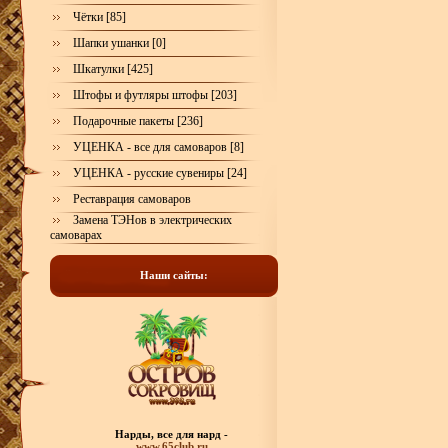
Чётки [85]
Шапки ушанки [0]
Шкатулки [425]
Штофы и футляры штофы [203]
Подарочные пакеты [236]
УЦЕНКА - все для самоваров [8]
УЦЕНКА - русские сувениры [24]
Реставрация самоваров
Замена ТЭНов в электрических
самоварах
Наши сайты:
Нарды, все для нард -
www.65club.ru