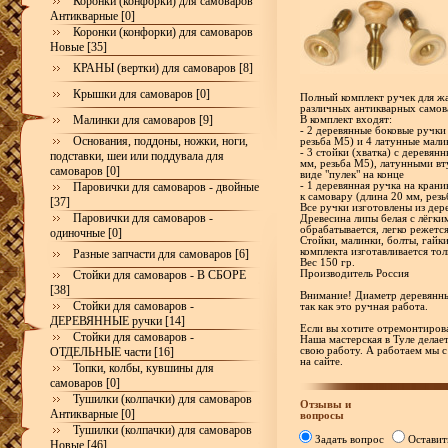
Коронки (конфорки) для самоваров
Антикварные [0]
Коронки (конфорки) для самоваров
Новые [35]
КРАНЫ (вертки) для самоваров [8]
Крышки для самоваров [0]
Полный комплект ручек для жа
различных антикварных самов
Малинки для самоваров [9]
В комплект входят:
- 2 деревянные боковые ручки
Основания, поддоны, ножки, ноги,
резьба М5) и 4 латунные мали
- 3 стойки (хватка) с деревя
подставки, шеи или поддувала для
мм, резьба М5), латунными в
самоваров [0]
виде "пулек" на конце
Паровички для самоваров - двойные
- 1 деревянная ручка на кран
к самовару (длина 20 мм, рез
[37]
Все ручки изготовлены из дере
Паровички для самоваров -
Древесина липы белая с лёгки
обрабатывается, легко режетс
одиночные [0]
Стойки, малинки, болты, гайк
комплекта изготавливается тол
Разные запчасти для самоваров [6]
Вес 150 гр.
Стойки для самоваров - В СБОРЕ
Производитель Россия
[38]
Внимание! Диаметр деревянны
Стойки для самоваров -
так как это ручная работа.
ДЕРЕВЯННЫЕ ручки [14]
Если вы хотите отремонтирова
Стойки для самоваров -
Наша мастерская в Туле делае
ОТДЕЛЬНЫЕ части [16]
свою работу. А работаем мы с
на сайте.
Топки, колбы, кувшины для
самоваров [0]
Тушилки (колпачки) для самоваров
Отзывы и
Антикварные [0]
вопросы
Тушилки (колпачки) для самоваров
Задать вопрос
Оставит
Новые [46]