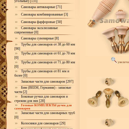
угольные) [135]
Самовары антикварные [71]
Самовары комбинированные [3]
Самовары фарфоровые [50]
Самовары эксклюзивные
современные [0]
Самовары сувенирные [8]
Трубы для самоваров от 38 до 60 мм
[90]
Трубы для самоваров от 61 до 70 мм
[0]
Трубы для самоваров от 71 до 80 мм
увеличи
[0]
Трубы для самоваров от 81 мм и
более [0]
Запасные части для самоваров [297]
Бим (BEEM, Германия) - запасные
части [2]
Боковые ручки для самоваров и
стрежни для них [28]
Готовые КОМПЛЕКТЫ ручек для
самоваров
Запасные части для самоварных труб
[0]
Колосники для самоваров [29]