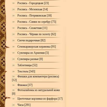
Роспись - Городецкая [23]
Роспись - Мезенская [14]
Роспись - Петриковская [18]
Роспись - Синяя по серебру [75]
Роспись - Сюжетная [11]
Роспись - Чёрная по золоту [62]
Свечи подарочные [82]
Семикаракорская керамика [91]
Сувениры из Армении [5]
Сувениры разные [0]
Таблетницы [52]
Текстиль [343]
Флешки для компьютера (роспись)
[12]
Фляжки [37]
Фотоальбомы из натуральной кожи
[0]
Цветочные корзинки из фарфора [17]
Часы [291]