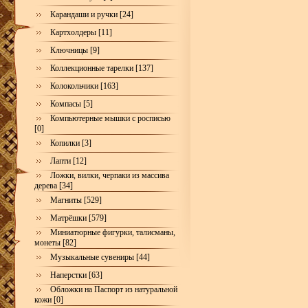
Карандаши и ручки [24]
Картхолдеры [11]
Ключницы [9]
Коллекционные тарелки [137]
Колокольчики [163]
Компасы [5]
Компьютерные мышки с росписью
[0]
Копилки [3]
Лапти [12]
Ложки, вилки, черпаки из массива
дерева [34]
Магниты [529]
Матрёшки [579]
Миниатюрные фигурки, талисманы,
монеты [82]
Музыкальные сувениры [44]
Наперстки [63]
Обложки на Паспорт из натуральной
кожи [0]