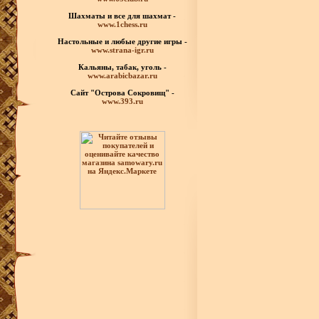
Шахматы
и все для шахмат -
www.1chess.ru
Настольные и любые
другие игры -
www.strana-igr.ru
Кальяны, табак, уголь -
www.arabicbazar.ru
Сайт "Острова Сокровищ" -
www.393.ru