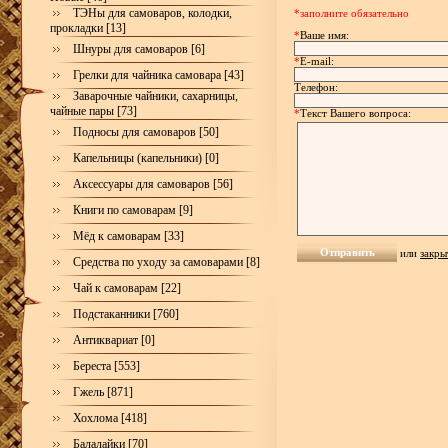
ТЭНы для самоваров, колодки,
*заполните обязательно
прокладки [13]
*
Ваше имя:
Шнуры для самоваров [6]
*
E-mail:
Грелки для чайника самовара [43]
Телефон:
Заварочные чайники, сахарницы,
чайные пары [73]
*
Текст Вашего вопроса:
Подносы для самоваров [50]
Капельницы (капельники) [0]
Аксессуары для самоваров [56]
Книги по самоварам [9]
Мёд к самоварам [33]
или
закры
Средства по уходу за самоварами [8]
Чай к самоварам [22]
Подстаканники [760]
Антиквариат [0]
Береста [553]
Гжель [871]
Хохлома [418]
Балалайки [70]