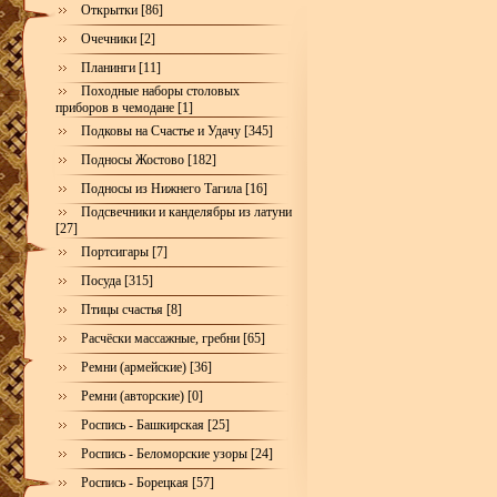
Открытки [86]
Очечники [2]
Планинги [11]
Походные наборы столовых
приборов в чемодане [1]
Подковы на Счастье и Удачу [345]
Подносы Жостово [182]
Подносы из Нижнего Тагила [16]
Подсвечники и канделябры из латуни
[27]
Портсигары [7]
Посуда [315]
Птицы счастья [8]
Расчёски массажные, гребни [65]
Ремни (армейские) [36]
Ремни (авторские) [0]
Роспись - Башкирская [25]
Роспись - Беломорские узоры [24]
Роспись - Борецкая [57]