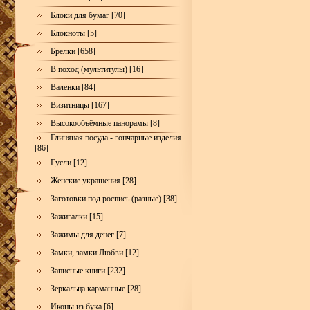
Блоки для бумаг [70]
Блокноты [5]
Брелки [658]
В поход (мультитулы) [16]
Валенки [84]
Визитницы [167]
Высокообъёмные панорамы [8]
Глиняная посуда - гончарные изделия
[86]
Гусли [12]
Женские украшения [28]
Заготовки под роспись (разные) [38]
Зажигалки [15]
Зажимы для денег [7]
Замки, замки Любви [12]
Записные книги [232]
Зеркальца карманные [28]
Иконы из бука [6]