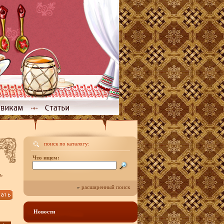
поиск по каталогу:
Что ищем:
ь
»
расширенный поиск
Новости