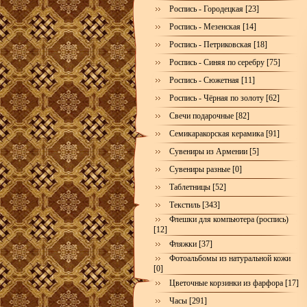
Роспись - Городецкая [23]
Роспись - Мезенская [14]
Роспись - Петриковская [18]
Роспись - Синяя по серебру [75]
Роспись - Сюжетная [11]
Роспись - Чёрная по золоту [62]
Свечи подарочные [82]
Семикаракорская керамика [91]
Сувениры из Армении [5]
Сувениры разные [0]
Таблетницы [52]
Текстиль [343]
Флешки для компьютера (роспись)
[12]
Фляжки [37]
Фотоальбомы из натуральной кожи
[0]
Цветочные корзинки из фарфора [17]
Часы [291]