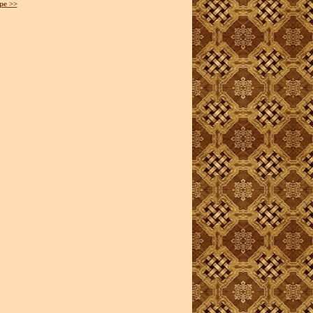
ре >>