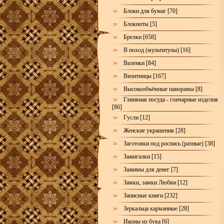
Блоки для бумаг [70]
Блокноты [5]
Брелки [658]
В поход (мультитулы) [16]
Валенки [84]
Визитницы [167]
Высокообъёмные панорамы [8]
Глиняная посуда - гончарные изделия
[86]
Гусли [12]
Женские украшения [28]
Заготовки под роспись (разные) [38]
Зажигалки [15]
Зажимы для денег [7]
Замки, замки Любви [12]
Записные книги [232]
Зеркальца карманные [28]
Иконы из бука [6]