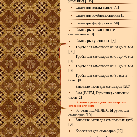
угольные) [135]
Самовары антикварные [71]
Самовары комбинированные [3]
Самовары фарфоровые [50]
Самовары эксклюзивные
современные [0]
Самовары сувенирные [8]
Трубы для самоваров от 38 до 60 мм
[90]
Трубы для самоваров от 61 до 70 мм
[0]
Трубы для самоваров от 71 до 80 мм
[0]
Трубы для самоваров от 81 мм и
более [0]
Запасные части для самоваров [297]
Бим (BEEM, Германия) - запасные
части [2]
Боковые ручки для самоваров и
стрежни для них
Готовые КОМПЛЕКТЫ ручек для
самоваров [10]
Запасные части для самоварных труб
[0]
Колосники для самоваров [29]