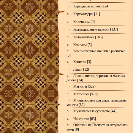
Карандаши и ручки [24]
Картхолдеры [11]
Ключницы [9]
Коллекционные тарелки [137]
Колокольчики [163]
Компасы [5]
Компьютерные мышки с росписью
[0]
Копилки [3]
Лапти [12]
Ложки, вилки, черпаки из массива
дерева [34]
Магниты [529]
Матрёшки [579]
Миниатюрные фигурки, талисманы,
монеты [82]
Музыкальные сувениры [44]
Наперстки [63]
Обложки на Паспорт из натуральной
кожи [0]