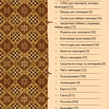
ТЭНы для самоваров, колодки,
прокладки [13]
Шнуры для самоваров [6]
Грелки для чайника самовара [43]
Заварочные чайники, сахарницы,
чайные пары [73]
Подносы для самоваров [50]
Капельницы (капельники) [0]
Аксессуары для самоваров [56]
Книги по самоварам [9]
Мёд к самоварам [33]
Средства по уходу за самоварами [8]
Чай к самоварам [22]
Подстаканники [760]
Антиквариат [0]
Береста [553]
Гжель [871]
Хохлома [418]
Балалайки [70]