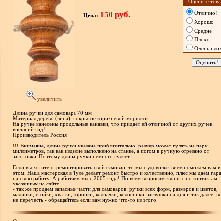
Оцените това
150 руб.
Отлично!
Цена:
Хорошо
Средне
Плохо
Очень пло
увеличить
Длина ручки для самовара 70 мм
Материал дерево (липа), покрытое коричневой морилкой
На ручке нанесены продольные канавки, что придаёт ей отличной от других ручек
внешний вид!
Производитель Россия
!!! Внимание, длина ручки указана приблизительно, размер может гулять на пару
миллиметров, так как изделие выполнено на станке, а потом в ручную отрезано от
заготовки. Поэтому длина ручки немного гуляет.
Если вы хотите отремонтировать свой самовар, то мы с удовольствием поможем вам в
этом. Наша мастерская в Туле делает ремонт быстро и качественно, плюс мы даём гар
на свою работу. А работаем мы с 2005 года! По всем вопросам звоните по контактам,
указанным на сайте.
- так же продаем запасные части для самоваров: ручки всех форм, размеров и цветов,
малинки, стойки, хватки, коронки, колпачки, колосники, заглушки на дно и так далее, в
не перечесть - обращайтесь если вам нужно что-то из этого