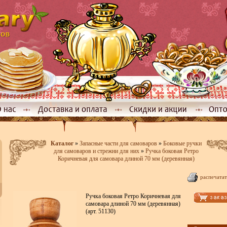
Каталог
»
Запасные части для самоваров
»
Боковые ручки
для самоваров и стрежни для них
»
Ручка боковая Ретро
Коричневая для самовара длиной 70 мм (деревянная)
распечатат
Ручка боковая Ретро Коричневая для
самовара длиной 70 мм (деревянная)
(арт. 51130)