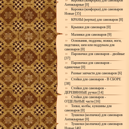
Коронки (конфорки) для самоваров
Антикварные [0]
Коронки (конфорки) для самоваров
Новые [35]
КРАНЫ (вертки) для самоваров [8]
Крышки для самоваров [0]
Малинки для самоваров [9]
Основания, поддоны, ножки, ноги,
подставки, шеи или поддувала для
самоваров [0]
Паровички для самоваров - двойные
[37]
Паровички для самоваров -
одиночные [0]
Разные запчасти для самоваров [6]
Стойки для самоваров - В СБОРЕ
[38]
Стойки для самоваров -
ДЕРЕВЯННЫЕ ручки [14]
Стойки для самоваров -
ОТДЕЛЬНЫЕ части [16]
Топки, колбы, кувшины для
самоваров [0]
Тушилки (колпачки) для самоваров
Антикварные [0]
Тушилки (колпачки) для самоваров
Новые [46]