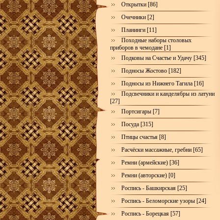
Открытки [86]
Очечники [2]
Планинги [11]
Походные наборы столовых
приборов в чемодане [1]
Подковы на Счастье и Удачу [345]
Подносы Жостово [182]
Подносы из Нижнего Тагила [16]
Подсвечники и канделябры из латуни
[27]
Портсигары [7]
Посуда [315]
Птицы счастья [8]
Расчёски массажные, гребни [65]
Ремни (армейские) [36]
Ремни (авторские) [0]
Роспись - Башкирская [25]
Роспись - Беломорские узоры [24]
Роспись - Борецкая [57]