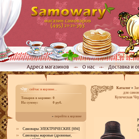
Каталог
»
Зап
сейчас в корзине...
для самов
Купеческая Чёр
Товаров в корзине:
0
На сумму:
0 руб.
»
перейти к корзине
Р
д
Самовары ЭЛЕКТРИЧЕСКИЕ [694]
(
Самовары жаровые (дровяные,