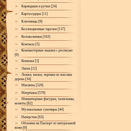
Карандаши и ручки [24]
Картхолдеры [11]
Ключницы [9]
Коллекционные тарелки [137]
Колокольчики [163]
Компасы [5]
Компьютерные мышки с росписью
[0]
Копилки [3]
Лапти [12]
Ложки, вилки, черпаки из массива
дерева [34]
Магниты [529]
Матрёшки [579]
Миниатюрные фигурки, талисманы,
монеты [82]
Музыкальные сувениры [44]
Наперстки [63]
Обложки на Паспорт из натуральной
кожи [0]