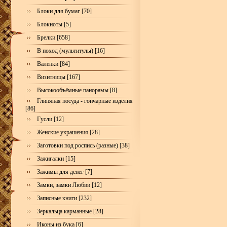
Блоки для бумаг [70]
Блокноты [5]
Брелки [658]
В поход (мультитулы) [16]
Валенки [84]
Визитницы [167]
Высокообъёмные панорамы [8]
Глиняная посуда - гончарные изделия
[86]
Гусли [12]
Женские украшения [28]
Заготовки под роспись (разные) [38]
Зажигалки [15]
Зажимы для денег [7]
Замки, замки Любви [12]
Записные книги [232]
Зеркальца карманные [28]
Иконы из бука [6]