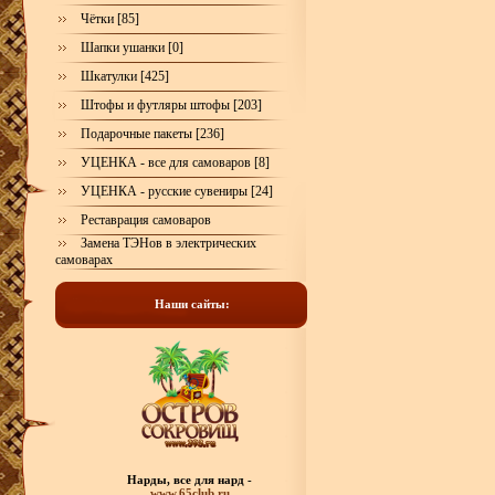
Чётки [85]
Шапки ушанки [0]
Шкатулки [425]
Штофы и футляры штофы [203]
Подарочные пакеты [236]
УЦЕНКА - все для самоваров [8]
УЦЕНКА - русские сувениры [24]
Реставрация самоваров
Замена ТЭНов в электрических
самоварах
Наши сайты:
Нарды, все для нард -
www.65club.ru