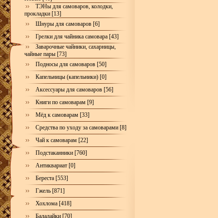
ТЭНы для самоваров, колодки,
прокладки [13]
Шнуры для самоваров [6]
Грелки для чайника самовара [43]
Заварочные чайники, сахарницы,
чайные пары [73]
Подносы для самоваров [50]
Капельницы (капельники) [0]
Аксессуары для самоваров [56]
Книги по самоварам [9]
Мёд к самоварам [33]
Средства по уходу за самоварами [8]
Чай к самоварам [22]
Подстаканники [760]
Антиквариат [0]
Береста [553]
Гжель [871]
Хохлома [418]
Балалайки [70]