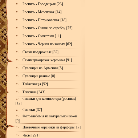
Роспись - Городецкая [23]
Роспись - Мезенская [14]
Роспись - Петриковская [18]
Роспись - Синяя по серебру [75]
Роспись - Сюжетная [11]
Роспись - Чёрная по золоту [62]
Свечи подарочные [82]
Семикаракорская керамика [91]
Сувениры из Армении [5]
Сувениры разные [0]
Таблетницы [52]
Текстиль [343]
Флешки для компьютера (роспись)
[12]
Фляжки [37]
Фотоальбомы из натуральной кожи
[0]
Цветочные корзинки из фарфора [17]
Часы [291]