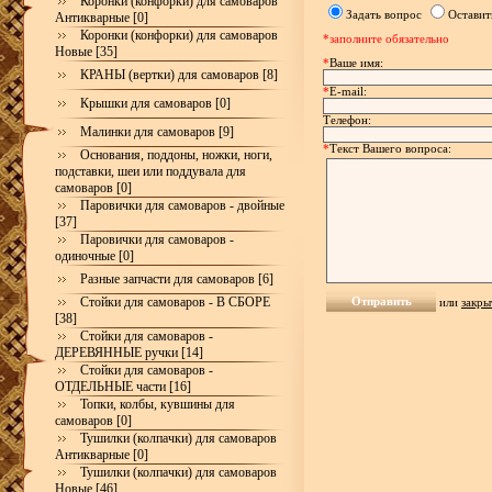
Коронки (конфорки) для самоваров
Задать вопрос
Оставит
Антикварные [0]
Коронки (конфорки) для самоваров
*заполните обязательно
Новые [35]
*
Ваше имя:
КРАНЫ (вертки) для самоваров [8]
*
E-mail:
Крышки для самоваров [0]
Телефон:
Малинки для самоваров [9]
*
Текст Вашего вопроса:
Основания, поддоны, ножки, ноги,
подставки, шеи или поддувала для
самоваров [0]
Паровички для самоваров - двойные
[37]
Паровички для самоваров -
одиночные [0]
Разные запчасти для самоваров [6]
Стойки для самоваров - В СБОРЕ
или
закры
[38]
Стойки для самоваров -
ДЕРЕВЯННЫЕ ручки [14]
Стойки для самоваров -
ОТДЕЛЬНЫЕ части [16]
Топки, колбы, кувшины для
самоваров [0]
Тушилки (колпачки) для самоваров
Антикварные [0]
Тушилки (колпачки) для самоваров
Новые [46]