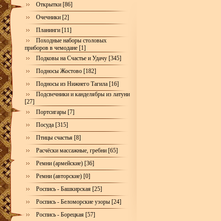
Открытки [86]
Очечники [2]
Планинги [11]
Походные наборы столовых
приборов в чемодане [1]
Подковы на Счастье и Удачу [345]
Подносы Жостово [182]
Подносы из Нижнего Тагила [16]
Подсвечники и канделябры из латуни
[27]
Портсигары [7]
Посуда [315]
Птицы счастья [8]
Расчёски массажные, гребни [65]
Ремни (армейские) [36]
Ремни (авторские) [0]
Роспись - Башкирская [25]
Роспись - Беломорские узоры [24]
Роспись - Борецкая [57]