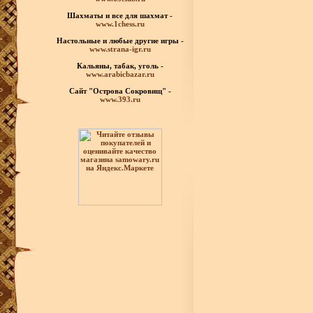
Шахматы
и все для шахмат -
www.1chess.ru
Настольные и любые
другие игры -
www.strana-igr.ru
Кальяны, табак, уголь -
www.arabicbazar.ru
Сайт "Острова Сокровищ" -
www.393.ru