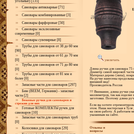
угольные) [135]
Самовары антикварные [71]
Самовары комбинированные [3]
Самовары фарфоровые [50]
Самовары эксклюзивные
современные [0]
Самовары сувенирные [8]
Трубы для самоваров от 38 до 60 мм
[90]
Трубы для самоваров от 61 до 70 мм
[0]
увеличить
Трубы для самоваров от 71 до 80 мм
[0]
Длина ручки для самовара 75
Диаметр самой широкой части
Трубы для самоваров от 81 мм и
Материал дерево (липа), пок
более [0]
На ручке нанесены продольные
внешний вид!
Запасные части для самоваров [297]
Производитель Россия
Бим (BEEM, Германия) - запасные
!!! Внимание, длина ручки ук
части [2]
миллиметров, так как изделие 
заготовки. Поэтому длина руч
Боковые ручки для самоваров и
стрежни для них
Если вы хотите отремонтирова
Готовые КОМПЛЕКТЫ ручек для
этом. Наша мастерская в Туле
на свою работу. А работаем м
самоваров [10]
указанным на сайте.
Запасные части для самоварных труб
[0]
Отзывы и
Колосники для самоваров [29]
вопросы