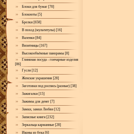
Блоки для бумаг [70]
Блокноты [5]
Брелки [658]
В поход (мультитулы) [16]
Валенки [84]
Визитницы [167]
Высокообъёмные панорамы [8]
Глиняная посуда - гончарные изделия
[86]
Гусли [12]
Женские украшения [28]
Заготовки под роспись (разные) [38]
Зажигалки [15]
Зажимы для денег [7]
Замки, замки Любви [12]
Записные книги [232]
Зеркальца карманные [28]
Иконы из бука [6]