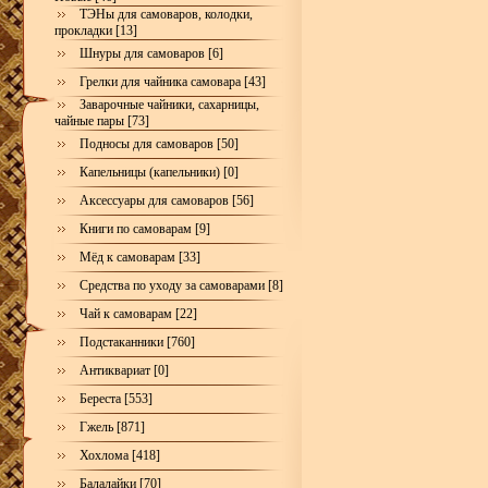
ТЭНы для самоваров, колодки,
прокладки [13]
Шнуры для самоваров [6]
Грелки для чайника самовара [43]
Заварочные чайники, сахарницы,
чайные пары [73]
Подносы для самоваров [50]
Капельницы (капельники) [0]
Аксессуары для самоваров [56]
Книги по самоварам [9]
Мёд к самоварам [33]
Средства по уходу за самоварами [8]
Чай к самоварам [22]
Подстаканники [760]
Антиквариат [0]
Береста [553]
Гжель [871]
Хохлома [418]
Балалайки [70]