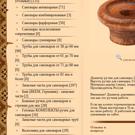
угольные) [135]
Самовары антикварные [71]
Самовары комбинированные [3]
Самовары фарфоровые [50]
Самовары эксклюзивные
современные [0]
Самовары сувенирные [8]
Трубы для самоваров от 38 до 60 мм
[90]
Трубы для самоваров от 61 до 70 мм
[0]
увеличи
Трубы для самоваров от 71 до 80 мм
[0]
Трубы для самоваров от 81 мм и
Диаметр ручки для самовара 
более [0]
Высота ручки для самовара 1
Материал дерево (липа), пок
Запасные части для самоваров [297]
Производитель Россия
Бим (BEEM, Германия) - запасные
Внимание! Диаметр деревянно
части [2]
так как это ручная работа.
Боковые ручки для самоваров и
Если вы хотите отремонтирова
стрежни для них [28]
этом. Наша мастерская в Туле
Готовые КОМПЛЕКТЫ ручек для
на свою работу. А работаем м
самоваров [10]
указанным на сайте.
Запасные части для самоварных труб
[0]
Отзывы и
Колосники для самоваров [29]
вопросы