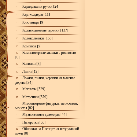
Карандаши и ручки [24]
Картхолдеры [11]
Ключницы [9]
Коллекционные тарелки [137]
Колокольчики [163]
Компасы [5]
Компьютерные мышки с росписью
[0]
Копилки [3]
Лапти [12]
Ложки, вилки, черпаки из массива
дерева [34]
Магниты [529]
Матрёшки [579]
Миниатюрные фигурки, талисманы,
монеты [82]
Музыкальные сувениры [44]
Наперстки [63]
Обложки на Паспорт из натуральной
кожи [0]