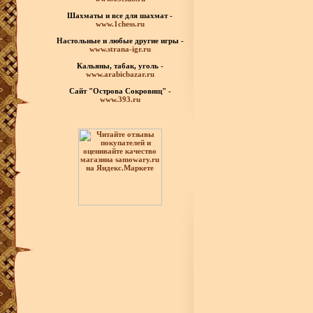
Шахматы
и все для шахмат -
www.1chess.ru
Настольные и любые
другие игры -
www.strana-igr.ru
Кальяны, табак, уголь -
www.arabicbazar.ru
Сайт "Острова Сокровищ" -
www.393.ru