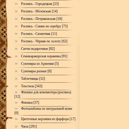
Роспись - Городецкая [23]
Роспись - Мезенская [14]
Роспись - Петриковская [18]
Роспись - Синяя по серебру [75]
Роспись - Сюжетная [11]
Роспись - Чёрная по золоту [62]
Свечи подарочные [82]
Семикаракорская керамика [91]
Сувениры из Армении [5]
Сувениры разные [0]
Таблетницы [52]
Текстиль [343]
Флешки для компьютера (роспись)
[12]
Фляжки [37]
Фотоальбомы из натуральной кожи
[0]
Цветочные корзинки из фарфора [17]
Часы [291]