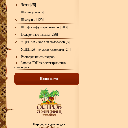
Чётки [85]
Шапки ушанки [0]
Шкатулки [425]
Штофы и футляры штофы [203]
Подарочные пакеты [236]
УЦЕНКА - все для самоваров [8]
УЦЕНКА - русские сувениры [24]
Реставрация самоваров
Замена ТЭНов в электрических
самоварах
Наши сайты:
Нарды, все для нард -
www.65club.ru