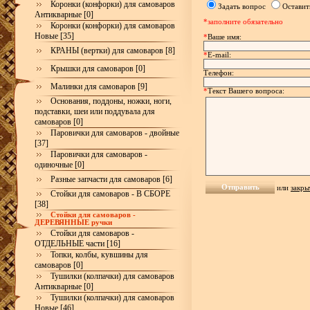
Коронки (конфорки) для самоваров
Задать вопрос
Оставит
Антикварные [0]
*заполните обязательно
Коронки (конфорки) для самоваров
Новые [35]
*
Ваше имя:
КРАНЫ (вертки) для самоваров [8]
*
E-mail:
Крышки для самоваров [0]
Телефон:
Малинки для самоваров [9]
*
Текст Вашего вопроса:
Основания, поддоны, ножки, ноги,
подставки, шеи или поддувала для
самоваров [0]
Паровички для самоваров - двойные
[37]
Паровички для самоваров -
одиночные [0]
Разные запчасти для самоваров [6]
или
закры
Стойки для самоваров - В СБОРЕ
[38]
Стойки для самоваров -
ДЕРЕВЯННЫЕ ручки
Стойки для самоваров -
ОТДЕЛЬНЫЕ части [16]
Топки, колбы, кувшины для
самоваров [0]
Тушилки (колпачки) для самоваров
Антикварные [0]
Тушилки (колпачки) для самоваров
Новые [46]