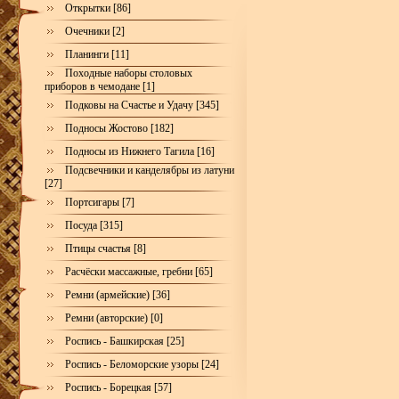
Открытки [86]
Очечники [2]
Планинги [11]
Походные наборы столовых
приборов в чемодане [1]
Подковы на Счастье и Удачу [345]
Подносы Жостово [182]
Подносы из Нижнего Тагила [16]
Подсвечники и канделябры из латуни
[27]
Портсигары [7]
Посуда [315]
Птицы счастья [8]
Расчёски массажные, гребни [65]
Ремни (армейские) [36]
Ремни (авторские) [0]
Роспись - Башкирская [25]
Роспись - Беломорские узоры [24]
Роспись - Борецкая [57]