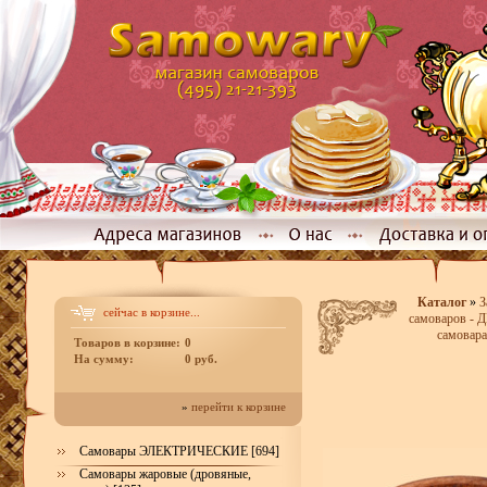
Каталог
»
З
сейчас в корзине...
самоваров -
самовара
Товаров в корзине:
0
На сумму:
0 руб.
»
перейти к корзине
Самовары ЭЛЕКТРИЧЕСКИЕ [694]
Самовары жаровые (дровяные,