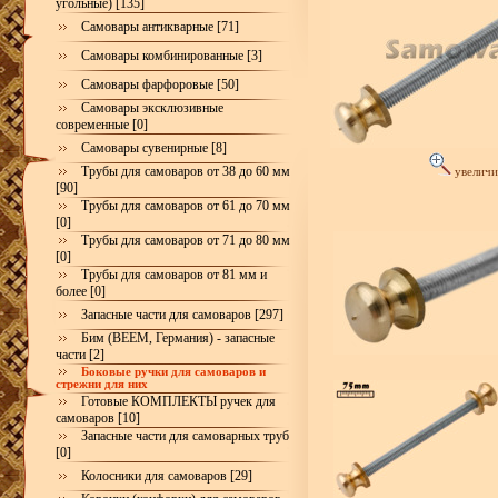
угольные) [135]
Самовары антикварные [71]
Самовары комбинированные [3]
Самовары фарфоровые [50]
Самовары эксклюзивные
современные [0]
Самовары сувенирные [8]
Трубы для самоваров от 38 до 60 мм
увеличи
[90]
Трубы для самоваров от 61 до 70 мм
[0]
Трубы для самоваров от 71 до 80 мм
[0]
Трубы для самоваров от 81 мм и
более [0]
Запасные части для самоваров [297]
Бим (BEEM, Германия) - запасные
части [2]
Боковые ручки для самоваров и
стрежни для них
Готовые КОМПЛЕКТЫ ручек для
самоваров [10]
Запасные части для самоварных труб
[0]
Колосники для самоваров [29]