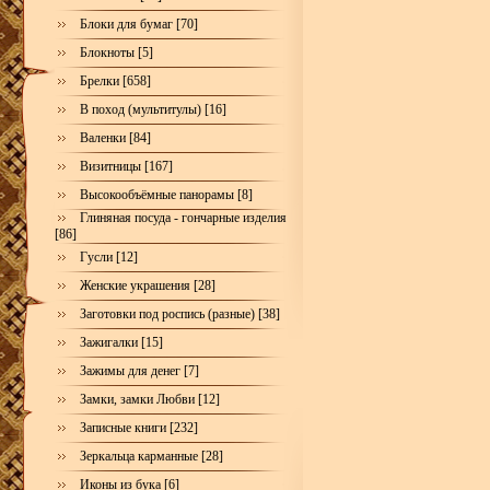
Блоки для бумаг [70]
Блокноты [5]
Брелки [658]
В поход (мультитулы) [16]
Валенки [84]
Визитницы [167]
Высокообъёмные панорамы [8]
Глиняная посуда - гончарные изделия
[86]
Гусли [12]
Женские украшения [28]
Заготовки под роспись (разные) [38]
Зажигалки [15]
Зажимы для денег [7]
Замки, замки Любви [12]
Записные книги [232]
Зеркальца карманные [28]
Иконы из бука [6]