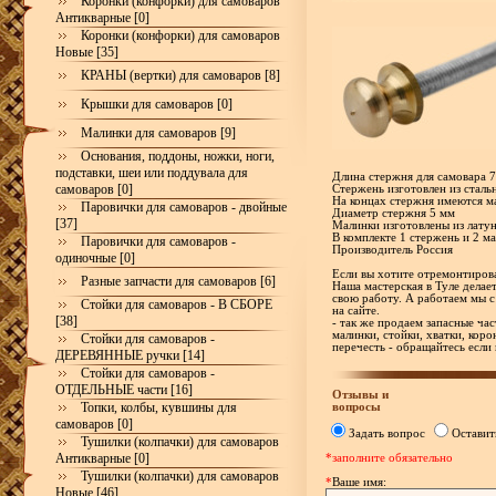
Коронки (конфорки) для самоваров
Антикварные [0]
Коронки (конфорки) для самоваров
Новые [35]
КРАНЫ (вертки) для самоваров [8]
Крышки для самоваров [0]
Малинки для самоваров [9]
Основания, поддоны, ножки, ноги,
подставки, шеи или поддувала для
Длина стержня для самовара 
самоваров [0]
Стержень изготовлен из сталь
На концах стержня имеются м
Паровички для самоваров - двойные
Диаметр стержня 5 мм
[37]
Малинки изготовлены из лату
В комплекте 1 стержень и 2 м
Паровички для самоваров -
Производитель Россия
одиночные [0]
Если вы хотите отремонтирова
Разные запчасти для самоваров [6]
Наша мастерская в Туле делае
свою работу. А работаем мы с
Стойки для самоваров - В СБОРЕ
на сайте.
[38]
- так же продаем запасные час
малинки, стойки, хватки, корон
Стойки для самоваров -
перечесть - обращайтесь если
ДЕРЕВЯННЫЕ ручки [14]
Стойки для самоваров -
ОТДЕЛЬНЫЕ части [16]
Отзывы и
Топки, колбы, кувшины для
вопросы
самоваров [0]
Задать вопрос
Оставит
Тушилки (колпачки) для самоваров
Антикварные [0]
*заполните обязательно
Тушилки (колпачки) для самоваров
*
Ваше имя:
Новые [46]