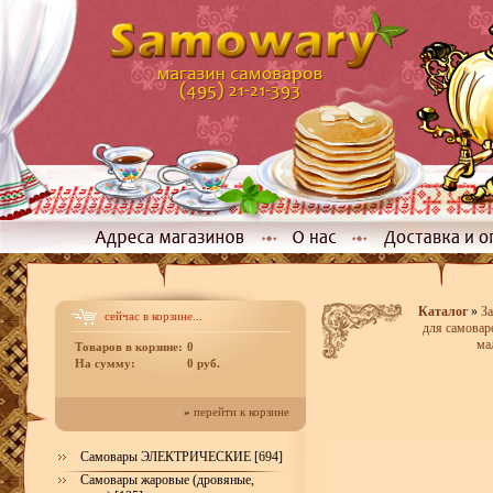
Каталог
»
За
сейчас в корзине...
для самовар
ма
Товаров в корзине:
0
На сумму:
0 руб.
»
перейти к корзине
Самовары ЭЛЕКТРИЧЕСКИЕ [694]
Самовары жаровые (дровяные,