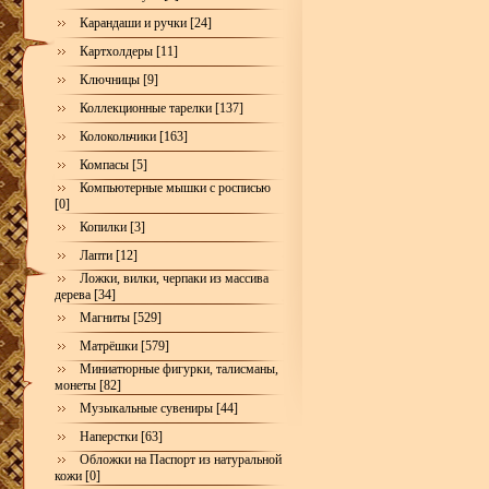
Карандаши и ручки [24]
Картхолдеры [11]
Ключницы [9]
Коллекционные тарелки [137]
Колокольчики [163]
Компасы [5]
Компьютерные мышки с росписью
[0]
Копилки [3]
Лапти [12]
Ложки, вилки, черпаки из массива
дерева [34]
Магниты [529]
Матрёшки [579]
Миниатюрные фигурки, талисманы,
монеты [82]
Музыкальные сувениры [44]
Наперстки [63]
Обложки на Паспорт из натуральной
кожи [0]