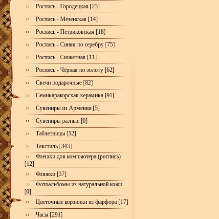
Роспись - Городецкая [23]
Роспись - Мезенская [14]
Роспись - Петриковская [18]
Роспись - Синяя по серебру [75]
Роспись - Сюжетная [11]
Роспись - Чёрная по золоту [62]
Свечи подарочные [82]
Семикаракорская керамика [91]
Сувениры из Армении [5]
Сувениры разные [0]
Таблетницы [52]
Текстиль [343]
Флешки для компьютера (роспись)
[12]
Фляжки [37]
Фотоальбомы из натуральной кожи
[0]
Цветочные корзинки из фарфора [17]
Часы [291]