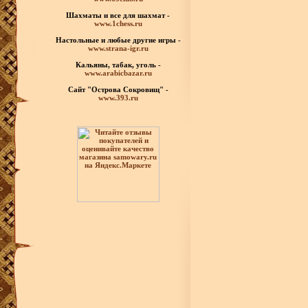
Шахматы
и все для шахмат -
www.1chess.ru
Настольные и любые
другие игры -
www.strana-igr.ru
Кальяны, табак, уголь -
www.arabicbazar.ru
Сайт "Острова Сокровищ" -
www.393.ru