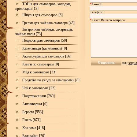
ТЭНы для самоваров, колодки,
*
E-mail:
прокладки [13]
Телефон:
Шнуры для самоваров [6]
*
Текст Вашего вопроса:
Грелки для чайника самовара [43]
Заварочные чайники, сахарницы,
чайные пары [73]
Подносы для самоваров [50]
Капельницы (капельники) [0]
Аксессуары для самоваров [56]
или
закры
Книги по самоварам [9]
Мёд к самоварам [33]
Средства по уходу за самоварами [8]
Чай к самоварам [22]
Подстаканники [760]
Антиквариат [0]
Береста [553]
Гжель [871]
Хохлома [418]
Балалайки [70]