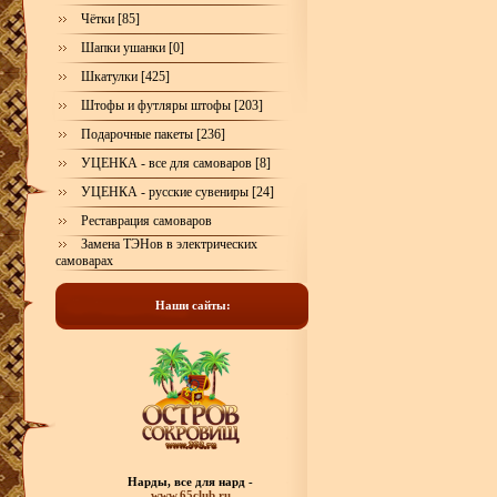
Чётки [85]
Шапки ушанки [0]
Шкатулки [425]
Штофы и футляры штофы [203]
Подарочные пакеты [236]
УЦЕНКА - все для самоваров [8]
УЦЕНКА - русские сувениры [24]
Реставрация самоваров
Замена ТЭНов в электрических
самоварах
Наши сайты:
Нарды, все для нард -
www.65club.ru