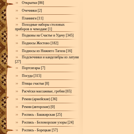
Открытки [86]
Очечники [2]
Планинги [11]
Походные наборы столовых
приборов в чемодане [1]
Подковы на Счастье и Удачу [345]
Подносы Жостово [182]
Подносы из Нижнего Тагила [16]
Подсвечники и канделябры из латуни
[27]
Портсигары [7]
Посуда [315]
Птицы счастья [8]
Расчёски массажные, гребни [65]
Ремни (армейские) [36]
Ремни (авторские) [0]
Роспись - Башкирская [25]
Роспись - Беломорские узоры [24]
Роспись - Борецкая [57]