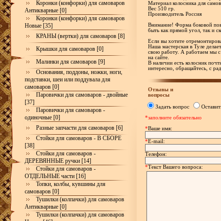
Коронки (конфорки) для самоваров
Материал колосника для самов
Вес 510 гр.
Антикварные [0]
Производитель Россия
Коронки (конфорки) для самоваров
Новые [35]
Внимание! Форма боковой пов
быть как прямой угол, так и ск
КРАНЫ (вертки) для самоваров [8]
Если вы хотите отремонтирова
Наша мастерская в Туле делае
Крышки для самоваров [0]
свою работу. А работаем мы с
на сайте.
Малинки для самоваров [9]
В наличии есть колосник почти
интересно, обращайтесь, с р
Основания, поддоны, ножки, ноги,
подставки, шеи или поддувала для
самоваров [0]
Отзывы и
Паровички для самоваров - двойные
вопросы
[37]
Задать вопрос
Оставит
Паровички для самоваров -
одиночные [0]
*заполните обязательно
Разные запчасти для самоваров [6]
*
Ваше имя:
Стойки для самоваров - В СБОРЕ
*
E-mail:
[38]
Стойки для самоваров -
Телефон:
ДЕРЕВЯННЫЕ ручки [14]
*
Текст Вашего вопроса:
Стойки для самоваров -
ОТДЕЛЬНЫЕ части [16]
Топки, колбы, кувшины для
самоваров [0]
Тушилки (колпачки) для самоваров
Антикварные [0]
Тушилки (колпачки) для самоваров