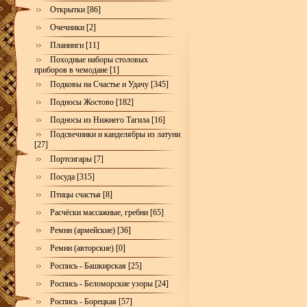
Открытки [86]
Очечники [2]
Планинги [11]
Походные наборы столовых
приборов в чемодане [1]
Подковы на Счастье и Удачу [345]
Подносы Жостово [182]
Подносы из Нижнего Тагила [16]
Подсвечники и канделябры из латуни
[27]
Портсигары [7]
Посуда [315]
Птицы счастья [8]
Расчёски массажные, гребни [65]
Ремни (армейские) [36]
Ремни (авторские) [0]
Роспись - Башкирская [25]
Роспись - Беломорские узоры [24]
Роспись - Борецкая [57]