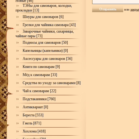
Новые [46]
ТЭНы для самоваров, колодки,
или
закры
прокладки [13]
Шнуры для самоваров [6]
Грелки для чайника самовара [43]
Заварочные чайники, сахарницы,
чайные пары [73]
Подносы для самоваров [50]
Капельницы (капельники) [0]
Аксессуары для самоваров [56]
Книги по самоварам [9]
Мёд к самоварам [33]
Средства по уходу за самоварами [8]
Чай к самоварам [22]
Подстаканники [760]
Антиквариат [0]
Береста [553]
Гжель [871]
Хохлома [418]