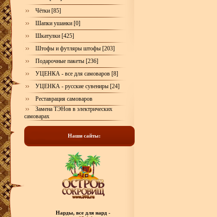
Чётки [85]
Шапки ушанки [0]
Шкатулки [425]
Штофы и футляры штофы [203]
Подарочные пакеты [236]
УЦЕНКА - все для самоваров [8]
УЦЕНКА - русские сувениры [24]
Реставрация самоваров
Замена ТЭНов в электрических
самоварах
Наши сайты:
Нарды, все для нард -