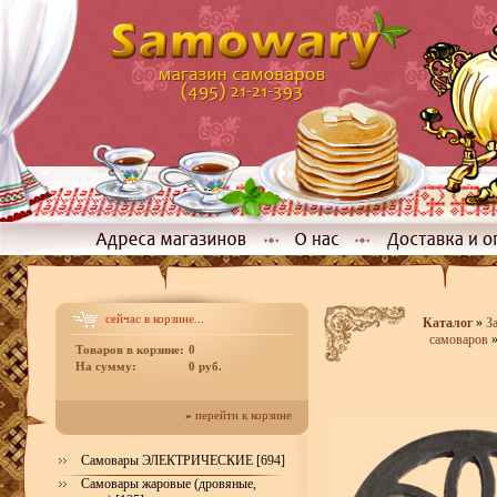
сейчас в корзине...
Каталог
»
З
самоваров
Товаров в корзине:
0
На сумму:
0 руб.
»
перейти к корзине
Самовары ЭЛЕКТРИЧЕСКИЕ [694]
Самовары жаровые (дровяные,