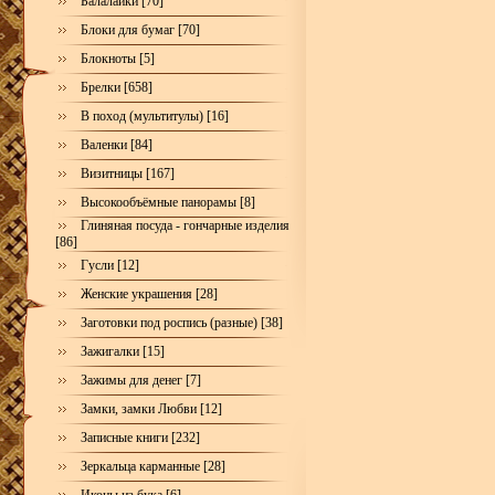
Балалайки [70]
Блоки для бумаг [70]
Блокноты [5]
Брелки [658]
В поход (мультитулы) [16]
Валенки [84]
Визитницы [167]
Высокообъёмные панорамы [8]
Глиняная посуда - гончарные изделия
[86]
Гусли [12]
Женские украшения [28]
Заготовки под роспись (разные) [38]
Зажигалки [15]
Зажимы для денег [7]
Замки, замки Любви [12]
Записные книги [232]
Зеркальца карманные [28]