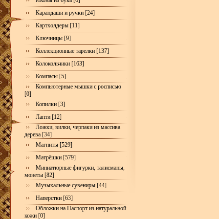
Иконы из бука [6]
Карандаши и ручки [24]
Картхолдеры [11]
Ключницы [9]
Коллекционные тарелки [137]
Колокольчики [163]
Компасы [5]
Компьютерные мышки с росписью
[0]
Копилки [3]
Лапти [12]
Ложки, вилки, черпаки из массива
дерева [34]
Магниты [529]
Матрёшки [579]
Миниатюрные фигурки, талисманы,
монеты [82]
Музыкальные сувениры [44]
Наперстки [63]
Обложки на Паспорт из натуральной
кожи [0]