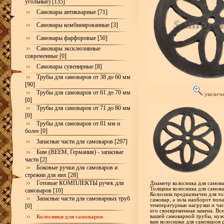
угольные) [135]
Самовары антикварные [71]
Самовары комбинированные [3]
Самовары фарфоровые [50]
Самовары эксклюзивные
современные [0]
Самовары сувенирные [8]
Трубы для самоваров от 38 до 60 мм
[90]
Трубы для самоваров от 61 до 70 мм
увеличи
[0]
Трубы для самоваров от 71 до 80 мм
[0]
Трубы для самоваров от 81 мм и
более [0]
Запасные части для самоваров [297]
Бим (BEEM, Германия) - запасные
части [2]
Боковые ручки для самоваров и
стрежни для них [28]
Готовые КОМПЛЕКТЫ ручек для
Диаметр колосника для самов
Толщина колосника для самова
самоваров [10]
Колосник предназначен для то
Запасные части для самоварных труб
самовар, а зола наоборот поп
[0]
температурные нагрузки и час
его своевременная замена. Вс
вашей самоварной трубы, нуж
Колосники для самоваров
вам колосники для самоваров 