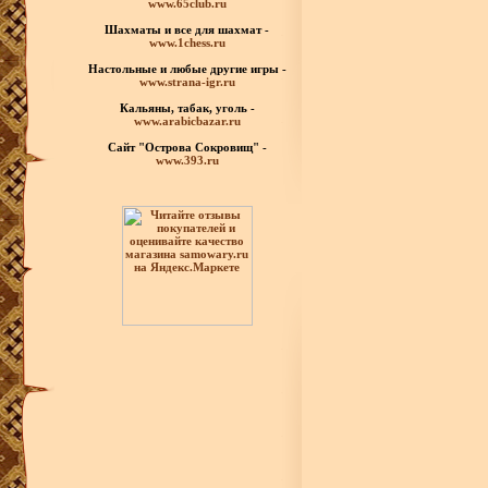
www.65club.ru
Шахматы
и все для шахмат -
www.1chess.ru
Настольные и любые
другие игры -
www.strana-igr.ru
Кальяны, табак, уголь -
www.arabicbazar.ru
Сайт "Острова Сокровищ" -
www.393.ru