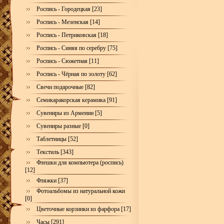
Роспись - Городецкая [23]
Роспись - Мезенская [14]
Роспись - Петриковская [18]
Роспись - Синяя по серебру [75]
Роспись - Сюжетная [11]
Роспись - Чёрная по золоту [62]
Свечи подарочные [82]
Семикаракорская керамика [91]
Сувениры из Армении [5]
Сувениры разные [0]
Таблетницы [52]
Текстиль [343]
Флешки для компьютера (роспись)
[12]
Фляжки [37]
Фотоальбомы из натуральной кожи
[0]
Цветочные корзинки из фарфора [17]
Часы [291]