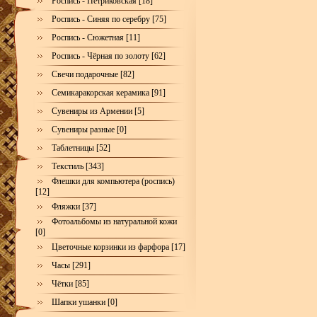
Роспись - Петриковская [18]
Роспись - Синяя по серебру [75]
Роспись - Сюжетная [11]
Роспись - Чёрная по золоту [62]
Свечи подарочные [82]
Семикаракорская керамика [91]
Сувениры из Армении [5]
Сувениры разные [0]
Таблетницы [52]
Текстиль [343]
Флешки для компьютера (роспись)
[12]
Фляжки [37]
Фотоальбомы из натуральной кожи
[0]
Цветочные корзинки из фарфора [17]
Часы [291]
Чётки [85]
Шапки ушанки [0]