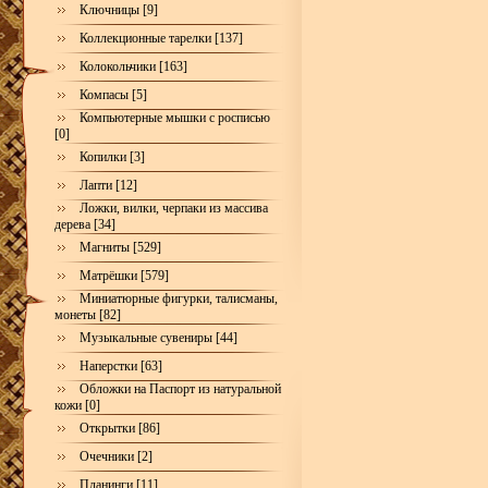
Ключницы [9]
Коллекционные тарелки [137]
Колокольчики [163]
Компасы [5]
Компьютерные мышки с росписью
[0]
Копилки [3]
Лапти [12]
Ложки, вилки, черпаки из массива
дерева [34]
Магниты [529]
Матрёшки [579]
Миниатюрные фигурки, талисманы,
монеты [82]
Музыкальные сувениры [44]
Наперстки [63]
Обложки на Паспорт из натуральной
кожи [0]
Открытки [86]
Очечники [2]
Планинги [11]