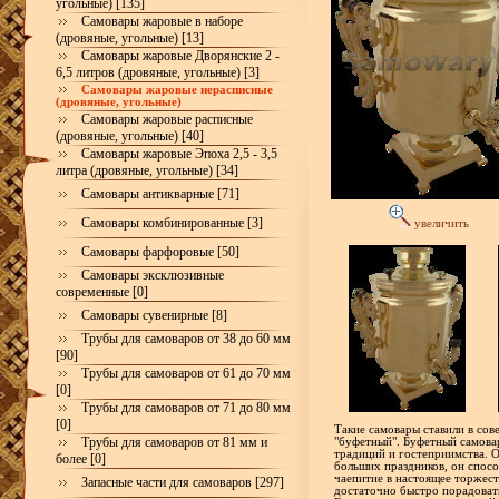
угольные) [135]
Самовары жаровые в наборе
(дровяные, угольные) [13]
Самовары жаровые Дворянские 2 -
6,5 литров (дровяные, угольные) [3]
Самовары жаровые нерасписные
(дровяные, угольные)
Самовары жаровые расписные
(дровяные, угольные) [40]
Самовары жаровые Эпоха 2,5 - 3,5
литра (дровяные, угольные) [34]
Самовары антикварные [71]
Самовары комбинированные [3]
увеличить
Самовары фарфоровые [50]
Самовары эксклюзивные
современные [0]
Самовары сувенирные [8]
Трубы для самоваров от 38 до 60 мм
[90]
Трубы для самоваров от 61 до 70 мм
[0]
Трубы для самоваров от 71 до 80 мм
[0]
Такие самовары ставили в сове
Трубы для самоваров от 81 мм и
"буфетный". Буфетный самова
традиций и гостеприимства. О
более [0]
больших праздников, он спос
чаепитие в настоящее торжест
Запасные части для самоваров [297]
достаточно быстро порадовать