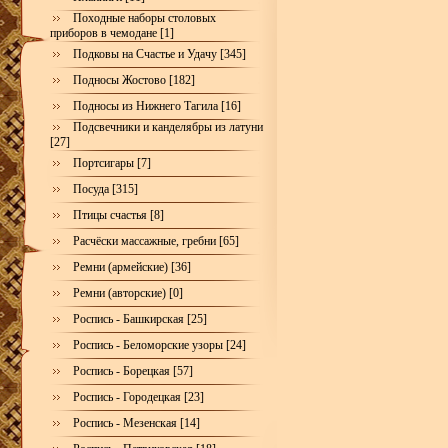
Походные наборы столовых
приборов в чемодане [1]
Подковы на Счастье и Удачу [345]
Подносы Жостово [182]
Подносы из Нижнего Тагила [16]
Подсвечники и канделябры из латуни
[27]
Портсигары [7]
Посуда [315]
Птицы счастья [8]
Расчёски массажные, гребни [65]
Ремни (армейские) [36]
Ремни (авторские) [0]
Роспись - Башкирская [25]
Роспись - Беломорские узоры [24]
Роспись - Борецкая [57]
Роспись - Городецкая [23]
Роспись - Мезенская [14]