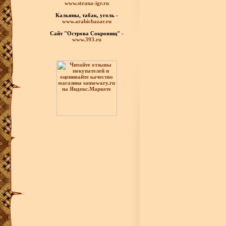
www.strana-igr.ru
Кальяны, табак, уголь -
www.arabicbazar.ru
Сайт "Острова Сокровищ" -
www.393.ru