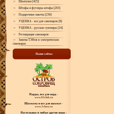
Шкатулки [425]
Штофы и футляры штофы [203]
Подарочные пакеты [236]
УЦЕНКА - все для самоваров [8]
УЦЕНКА - русские сувениры [24]
Реставрация самоваров
Замена ТЭНов в электрических
самоварах
Наши сайты:
Нарды, все для нард -
www.65club.ru
Шахматы
и все для шахмат -
www.1chess.ru
Настольные и любые
другие игры -