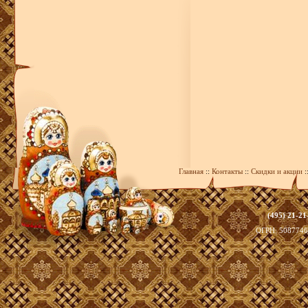
Главная
::
Контакты
::
Скидки и акции
:
(495) 21-21
zakaz@393
ОГРН: 508774