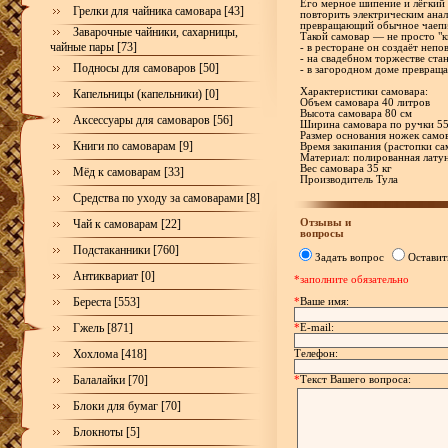
Его мерное шипение и лёгкий
Грелки для чайника самовара [43]
повторить электрическим анал
превращающий обычное чаепит
Заварочные чайники, сахарницы,
Такой самовар — не просто "к
чайные пары [73]
- в ресторане он создаёт неп
- на свадебном торжестве ст
Подносы для самоваров [50]
- в загородном доме превращ
Характеристики самовара:
Капельницы (капельники) [0]
Объем самовара 40 литров
Высота самовара 80 см
Аксессуары для самоваров [56]
Ширина самовара по ручки 55
Размер основания ножек самов
Книги по самоварам [9]
Время закипания (растопки са
Материал: полированная лату
Вес самовара 35 кг
Мёд к самоварам [33]
Производитель Тула
Средства по уходу за самоварами [8]
Отзывы и
Чай к самоварам [22]
вопросы
Подстаканники [760]
Задать вопрос
Оставит
Антиквариат [0]
*заполните обязательно
Береста [553]
*
Ваше имя:
Гжель [871]
*
E-mail:
Хохлома [418]
Телефон:
Балалайки [70]
*
Текст Вашего вопроса:
Блоки для бумаг [70]
Блокноты [5]