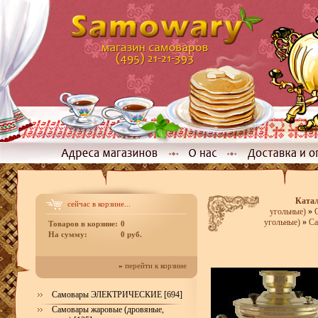
Ката
сейчас в корзине...
угольные)
»
угольные)
»
Са
Товаров в корзине:
0
На сумму:
0 руб.
»
перейти к корзине
Самовары ЭЛЕКТРИЧЕСКИЕ [694]
Самовары жаровые (дровяные,