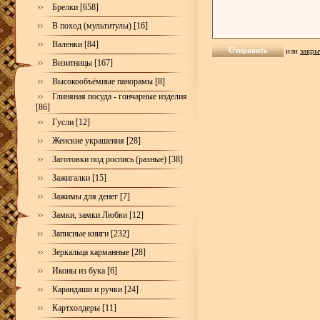
Брелки [658]
В поход (мультитулы) [16]
Валенки [84]
или
закры
Визитницы [167]
Высокообъёмные панорамы [8]
Глиняная посуда - гончарные изделия
[86]
Гусли [12]
Женские украшения [28]
Заготовки под роспись (разные) [38]
Зажигалки [15]
Зажимы для денег [7]
Замки, замки Любви [12]
Записные книги [232]
Зеркальца карманные [28]
Иконы из бука [6]
Карандаши и ручки [24]
Картхолдеры [11]