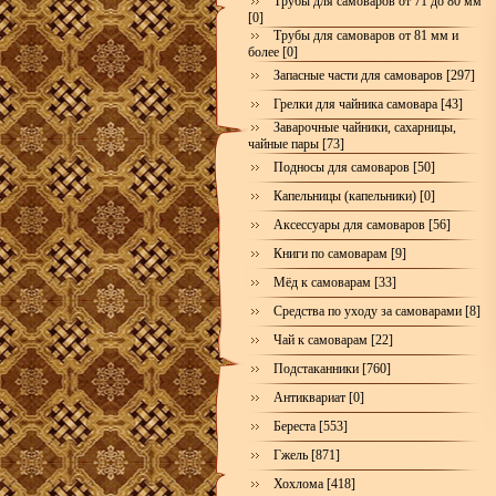
Трубы для самоваров от 71 до 80 мм
[0]
Трубы для самоваров от 81 мм и
более [0]
Запасные части для самоваров [297]
Грелки для чайника самовара [43]
Заварочные чайники, сахарницы,
чайные пары [73]
Подносы для самоваров [50]
Капельницы (капельники) [0]
Аксессуары для самоваров [56]
Книги по самоварам [9]
Мёд к самоварам [33]
Средства по уходу за самоварами [8]
Чай к самоварам [22]
Подстаканники [760]
Антиквариат [0]
Береста [553]
Гжель [871]
Хохлома [418]