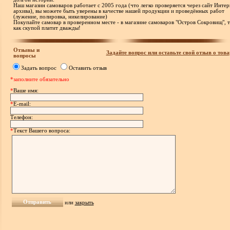
Наш магазин самоваров работает с 2005 года (что легко проверяется через сайт Интер
архива), вы можете быть уверены в качестве нашей продукции и проведённых работ
(лужение, полировка, никелирование)
Покупайте самовар в проверенном месте - в магазине самоваров "Остров Сокровищ", т
как скупой платит дважды!
Отзывы и
Задайте вопрос или оставьте свой отзыв о това
вопросы
Задать вопрос
Оставить отзыв
*заполните обязательно
*
Ваше имя:
*
E-mail:
Телефон:
*
Текст Вашего вопроса:
или
закрыть