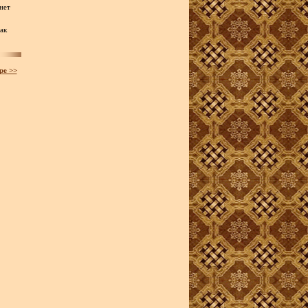
нет
ак
ре >>