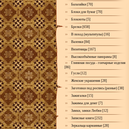
Балалайки [70]
Блоки для бумаг [70]
Блокноты [5]
Брелки [658]
В поход (мультитулы) [16]
Валенки [84]
Визитницы [167]
Высокообъёмные панорамы [8]
Глиняная посуда - гончарные изделия
[86]
Гусли [12]
Женские украшения [28]
Заготовки под роспись (разные) [38]
Зажигалки [15]
Зажимы для денег [7]
Замки, замки Любви [12]
Записные книги [232]
Зеркальца карманные [28]