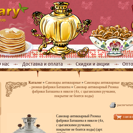
Каталог
»
Самовары антикварные
»
Самовары антикварные
- рюмки фабрики Баташева
»
Самовар антикварный Рюмка
фабрики Баташева в никеле (4л, с цыганскими ручками,
покрытие не боится воды)
распечатат
Самовар антикварный Рюмка
фабрики Баташева в никеле (4л,
с цыганскими ручками,
покрытие не боится воды) (арт.