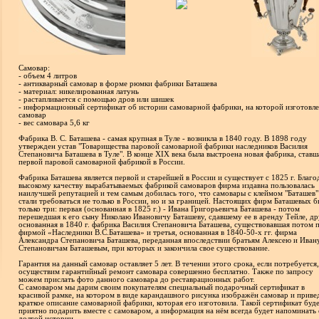
Самовар:
- объем 4 литров
- антикварный самовар в форме рюмки фабрики Баташева
- материал: никелированная латунь
- растапливается с помощью дров или шишек
- информационный сертификат об истории самоварной фабрики, на которой изготовл
самовар
- вес самовара 5,6 кг
Фабрика В. С. Баташева - самая крупная в Туле - возникла в 1840 году. В 1898 году
утвержден устав "Товарищества паровой самоварной фабрики наследников Василия
Степановича Баташева в Туле". В конце XIX века была выстроена новая фабрика, ставш
первой паровой самоварной фабрикой в России.
Фабрика Баташева является первой и старейшей в России и существует с 1825 г. Благо
высокому качеству вырабатываемых фабрикой самоваров фирма издавна пользовалась
наилучшей репутацией и тем самым добилась того, что самовары с клеймом "Баташев"
стали требоваться не только в России, но и за границей. Настоящих фирм Баташевых 
только три: первая (основанная в 1825 г.) - Ивана Григорьевича Баташева - потом
перешедшая к его сыну Николаю Ивановичу Баташеву, сдавшему ее в арeнду Тейле, др
основанная в 1840 г. фабрика Василия Степановича Баташева, существовавшая потом 
фирмой «Наследники В.С.Баташева» и третья, основанная в 1840-50-х гг. фирма
Александра Степановича Баташева, переданная впоследствии братьям Алексею и Иван
Степановичам Баташевым, при которых и закончила свое существование.
Гарантия на данный самовар оставляет 5 лет. В течении этого срока, если потребуется
осуществим гарантийный ремонт самовара совершенно бесплатно. Также по запросу
можем прислать фото данного самовара до реставрационных работ.
С самоваром мы дарим своим покупателям специальный подарочный сертификат в
красивой рамке, на котором в виде карандашного рисунка изображён самовар и приве
краткое описание самоварной фабрики, которая его изготовила. Такой сертификат буд
приятно подарить вместе с самоваром, а информация на нём всегда будет напоминать 
долгой истории.