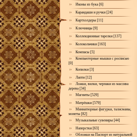
Иконы из бука [6]
Карандаши и ручки [24]
Картхолдеры [11]
Ключницы [9]
Коллекционные тарелки [137]
Колокольчики [163]
Компасы [5]
Компьютерные мышки с росписью
[0]
Копилки [3]
Лапти [12]
Ложки, вилки, черпаки из массива
дерева [34]
Магниты [529]
Матрёшки [579]
Миниатюрные фигурки, талисманы,
монеты [82]
Музыкальные сувениры [44]
Наперстки [63]
Обложки на Паспорт из натуральной