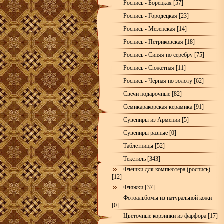
Роспись - Борецкая [57]
Роспись - Городецкая [23]
Роспись - Мезенская [14]
Роспись - Петриковская [18]
Роспись - Синяя по серебру [75]
Роспись - Сюжетная [11]
Роспись - Чёрная по золоту [62]
Свечи подарочные [82]
Семикаракорская керамика [91]
Сувениры из Армении [5]
Сувениры разные [0]
Таблетницы [52]
Текстиль [343]
Флешки для компьютера (роспись)
[12]
Фляжки [37]
Фотоальбомы из натуральной кожи
[0]
Цветочные корзинки из фарфора [17]