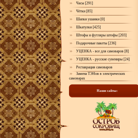
Часы [291]
Чётки [85]
Шапки ушанки [0]
Шкатулки [425]
Штофы и футляры штофы [203]
Подарочные пакеты [236]
УЦЕНКА - все для самоваров [8]
УЦЕНКА - русские сувениры [24]
Реставрация самоваров
Замена ТЭНов в электрических
самоварах
Наши сайты: