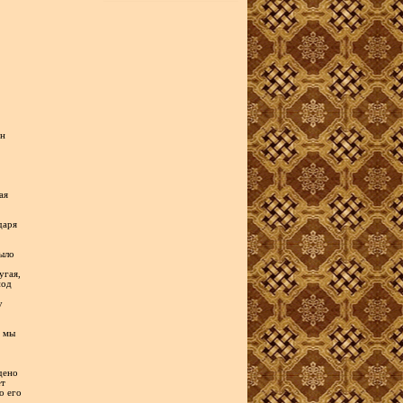
ен
ая
даря
было
угая,
под
у
, мы
дено
ет
о его