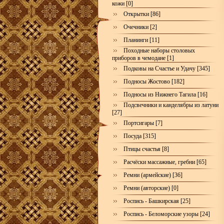
кожи [0]
Открытки [86]
Очечники [2]
Планинги [11]
Походные наборы столовых
приборов в чемодане [1]
Подковы на Счастье и Удачу [345]
Подносы Жостово [182]
Подносы из Нижнего Тагила [16]
Подсвечники и канделябры из латуни
[27]
Портсигары [7]
Посуда [315]
Птицы счастья [8]
Расчёски массажные, гребни [65]
Ремни (армейские) [36]
Ремни (авторские) [0]
Роспись - Башкирская [25]
Роспись - Беломорские узоры [24]