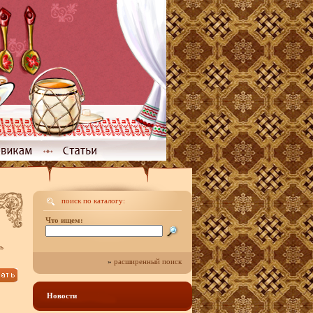
поиск по каталогу:
Что ищем:
ь
»
расширенный поиск
Новости