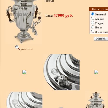
48942)
Оцените това
47900 руб.
Отлично!
Цена:
Хорошо
Средне
Плохо
Очень пло
увеличить