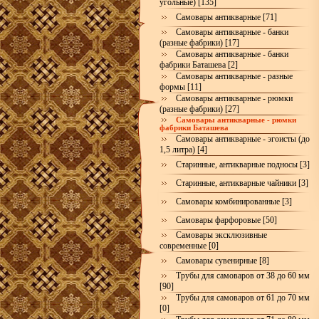
угольные) [135]
Самовары антикварные [71]
Самовары антикварные - банки
(разные фабрики) [17]
Самовары антикварные - банки
фабрики Баташева [2]
Самовары антикварные - разные
формы [11]
Самовары антикварные - рюмки
(разные фабрики) [27]
Самовары антикварные - рюмки
фабрики Баташева
Самовары антикварные - эгоисты (до
1,5 литра) [4]
Старинные, антикварные подносы [3]
Старинные, антикварные чайники [3]
Самовары комбинированные [3]
Самовары фарфоровые [50]
Самовары эксклюзивные
современные [0]
Самовары сувенирные [8]
Трубы для самоваров от 38 до 60 мм
[90]
Трубы для самоваров от 61 до 70 мм
[0]