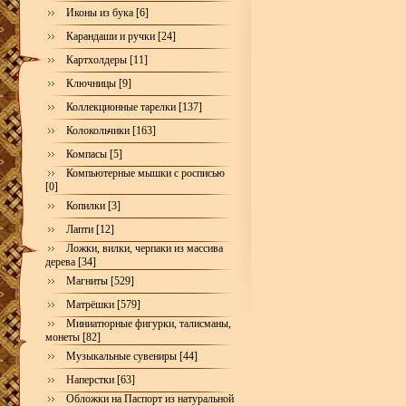
Иконы из бука [6]
Карандаши и ручки [24]
Картхолдеры [11]
Ключницы [9]
Коллекционные тарелки [137]
Колокольчики [163]
Компасы [5]
Компьютерные мышки с росписью
[0]
Копилки [3]
Лапти [12]
Ложки, вилки, черпаки из массива
дерева [34]
Магниты [529]
Матрёшки [579]
Миниатюрные фигурки, талисманы,
монеты [82]
Музыкальные сувениры [44]
Наперстки [63]
Обложки на Паспорт из натуральной