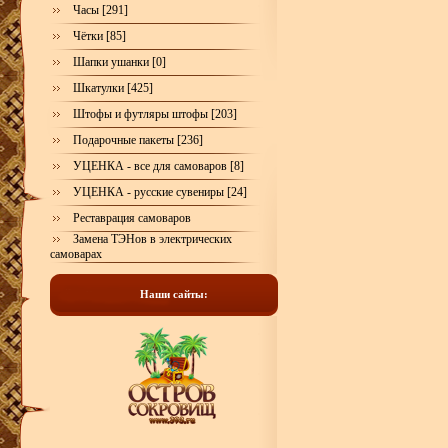
Часы [291]
Чётки [85]
Шапки ушанки [0]
Шкатулки [425]
Штофы и футляры штофы [203]
Подарочные пакеты [236]
УЦЕНКА - все для самоваров [8]
УЦЕНКА - русские сувениры [24]
Реставрация самоваров
Замена ТЭНов в электрических
самоварах
Наши сайты: