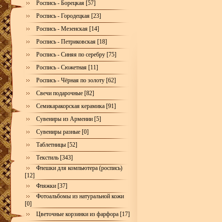
Роспись - Борецкая [57]
Роспись - Городецкая [23]
Роспись - Мезенская [14]
Роспись - Петриковская [18]
Роспись - Синяя по серебру [75]
Роспись - Сюжетная [11]
Роспись - Чёрная по золоту [62]
Свечи подарочные [82]
Семикаракорская керамика [91]
Сувениры из Армении [5]
Сувениры разные [0]
Таблетницы [52]
Текстиль [343]
Флешки для компьютера (роспись)
[12]
Фляжки [37]
Фотоальбомы из натуральной кожи
[0]
Цветочные корзинки из фарфора [17]