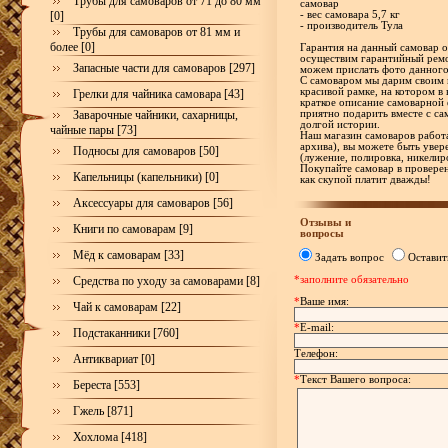
Трубы для самоваров от 71 до 80 мм
самовар
[0]
- вес самовара 5,7 кг
- производитель Тула
Трубы для самоваров от 81 мм и
более [0]
Гарантия на данный самовар ос
осуществим гарантийный ремо
Запасные части для самоваров [297]
можем прислать фото данного
С самоваром мы дарим своим 
красивой рамке, на котором в
Грелки для чайника самовара [43]
краткое описание самоварной 
Заварочные чайники, сахарницы,
приятно подарить вместе с са
долгой истории.
чайные пары [73]
Наш магазин самоваров работа
архива), вы можете быть увер
Подносы для самоваров [50]
(лужение, полировка, никелир
Покупайте самовар в проверен
Капельницы (капельники) [0]
как скупой платит дважды!
Аксессуары для самоваров [56]
Отзывы и
Книги по самоварам [9]
вопросы
Мёд к самоварам [33]
Задать вопрос
Оставит
*заполните обязательно
Средства по уходу за самоварами [8]
*
Ваше имя:
Чай к самоварам [22]
*
E-mail:
Подстаканники [760]
Телефон:
Антиквариат [0]
*
Текст Вашего вопроса:
Береста [553]
Гжель [871]
Хохлома [418]