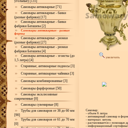
угольные) [135]
Самовары антикварные [71]
Самовары антикварные - банки
(разные фабрики) [17]
Самовары антикварные - банки
фабрики Баташева [2]
Самовары антикварные - разные
формы
Самовары антикварные - рюмки
(разные фабрики) [27]
Самовары антикварные - рюмки
фабрики Баташева [4]
Самовары антикварные - эгоисты (до
увеличить
1,5 литра) [4]
Старинные, антикварные подносы [3]
Старинные, антикварные чайники [3]
Самовары комбинированные [3]
Самовары фарфоровые [50]
Самовары эксклюзивные
современные [0]
Самовары сувенирные [8]
Трубы для самоваров от 38 до 60 мм
Самовар:
- объем 6 литра
[90]
- антикварный самовар в форм
Трубы для самоваров от 61 до 70 мм
- материал: латунь
- растапливается с помощью 
[0]
- информационный сертификат