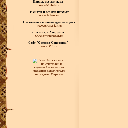
Нарды, все для нард -
www.65club.ru
Шахматы
и все для шахмат -
www.1chess.ru
Настольные и любые
другие игры -
www.strana-igr.ru
Кальяны, табак, уголь -
www.arabicbazar.ru
Сайт "Острова Сокровищ" -
www.393.ru