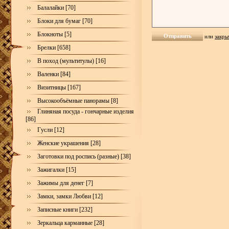
Балалайки [70]
Блоки для бумаг [70]
Блокноты [5]
или
закры
Брелки [658]
В поход (мультитулы) [16]
Валенки [84]
Визитницы [167]
Высокообъёмные панорамы [8]
Глиняная посуда - гончарные изделия
[86]
Гусли [12]
Женские украшения [28]
Заготовки под роспись (разные) [38]
Зажигалки [15]
Зажимы для денег [7]
Замки, замки Любви [12]
Записные книги [232]
Зеркальца карманные [28]