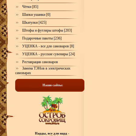
Чётки [85]
Шапки ушанки [0]
Шкатулки [425]
Штофы и футляры штофы [203]
Подарочные пакеты [236]
УЦЕНКА - все для самоваров [8]
УЦЕНКА - русские сувениры [24]
Реставрация самоваров
Замена ТЭНов в электрических
самоварах
Наши сайты:
Нарды, все для нард -