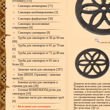
угольные) [135]
Самовары антикварные [71]
Самовары комбинированные [3]
Самовары фарфоровые [50]
Самовары эксклюзивные
современные [0]
Самовары сувенирные [8]
Трубы для самоваров от 38 до 60 мм
[90]
увеличи
Трубы для самоваров от 61 до 70 мм
[0]
Трубы для самоваров от 71 до 80 мм
[0]
Трубы для самоваров от 81 мм и
более [0]
Запасные части для самоваров [297]
Бим (BEEM, Германия) - запасные
части [2]
Боковые ручки для самоваров и
Диаметр колосника для самов
стрежни для них [28]
Толщина колосника для самова
Колосник предназначен для то
Готовые КОМПЛЕКТЫ ручек для
самовар, а зола наоборот поп
самоваров [10]
температурные нагрузки и час
Запасные части для самоварных труб
его своевременная замена. Вс
вашей самоварной трубы, нуж
[0]
вам колосники для самоваров 
Материал колосника для самов
Колосники для самоваров
Вес колосника 240 гр.