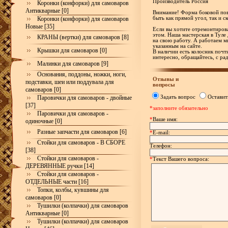
Производитель Россия
Коронки (конфорки) для самоваров
Антикварные [0]
Внимание! Форма боковой пов
Коронки (конфорки) для самоваров
быть как прямой угол, так и ск
Новые [35]
Если вы хотите отремонтирова
этом. Наша мастерская в Туле
КРАНЫ (вертки) для самоваров [8]
на свою работу. А работаем м
указанным на сайте.
Крышки для самоваров [0]
В наличии есть колосник почти
интересно, обращайтесь, с р
Малинки для самоваров [9]
Основания, поддоны, ножки, ноги,
Отзывы и
подставки, шеи или поддувала для
вопросы
самоваров [0]
Задать вопрос
Оставит
Паровички для самоваров - двойные
[37]
*заполните обязательно
Паровички для самоваров -
*
Ваше имя:
одиночные [0]
Разные запчасти для самоваров [6]
*
E-mail:
Стойки для самоваров - В СБОРЕ
Телефон:
[38]
Стойки для самоваров -
*
Текст Вашего вопроса:
ДЕРЕВЯННЫЕ ручки [14]
Стойки для самоваров -
ОТДЕЛЬНЫЕ части [16]
Топки, колбы, кувшины для
самоваров [0]
Тушилки (колпачки) для самоваров
Антикварные [0]
Тушилки (колпачки) для самоваров