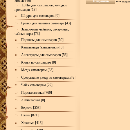
Новые [46]
или
закры
ТЭНы для самоваров, колодки,
прокладки [13]
Шнуры для самоваров [6]
Грелки для чайника самовара [43]
Заварочные чайники, сахарницы,
чайные пары [73]
Подносы для самоваров [50]
Капельницы (капельники) [0]
Аксессуары для самоваров [56]
Книги по самоварам [9]
Мёд к самоварам [33]
Средства по уходу за самоварами [8]
Чай к самоварам [22]
Подстаканники [760]
Антиквариат [0]
Береста [553]
Гжель [871]
Хохлома [418]