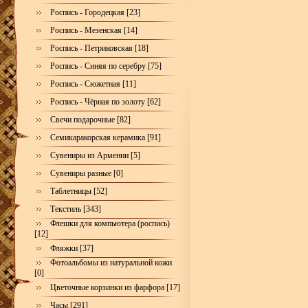
Роспись - Городецкая [23]
Роспись - Мезенская [14]
Роспись - Петриковская [18]
Роспись - Синяя по серебру [75]
Роспись - Сюжетная [11]
Роспись - Чёрная по золоту [62]
Свечи подарочные [82]
Семикаракорская керамика [91]
Сувениры из Армении [5]
Сувениры разные [0]
Таблетницы [52]
Текстиль [343]
Флешки для компьютера (роспись)
[12]
Фляжки [37]
Фотоальбомы из натуральной кожи
[0]
Цветочные корзинки из фарфора [17]
Часы [291]