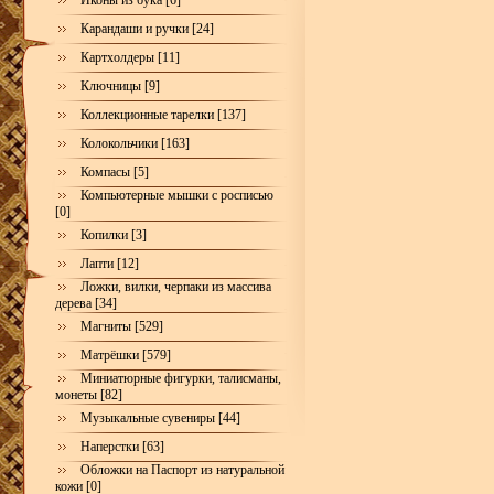
Иконы из бука [6]
Карандаши и ручки [24]
Картхолдеры [11]
Ключницы [9]
Коллекционные тарелки [137]
Колокольчики [163]
Компасы [5]
Компьютерные мышки с росписью
[0]
Копилки [3]
Лапти [12]
Ложки, вилки, черпаки из массива
дерева [34]
Магниты [529]
Матрёшки [579]
Миниатюрные фигурки, талисманы,
монеты [82]
Музыкальные сувениры [44]
Наперстки [63]
Обложки на Паспорт из натуральной
кожи [0]