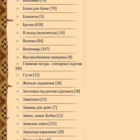
Балалайки [70]
Блоки для бумаг [70]
Блокноты [5]
Брелки [658]
В поход (мультитулы) [16]
Валенки [84]
Визитницы [167]
Высокообъёмные панорамы [8]
Глиняная посуда - гончарные изделия
[86]
Гусли [12]
Женские украшения [28]
Заготовки под роспись (разные) [38]
Зажигалки [15]
Зажимы для денег [7]
Замки, замки Любви [12]
Записные книги [232]
Зеркальца карманные [28]