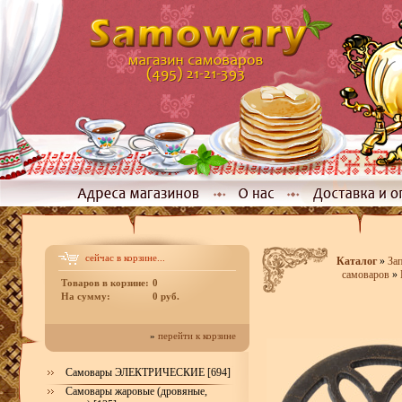
сейчас в корзине...
Каталог
»
За
самоваров
»
Товаров в корзине:
0
На сумму:
0 руб.
»
перейти к корзине
Самовары ЭЛЕКТРИЧЕСКИЕ [694]
Самовары жаровые (дровяные,