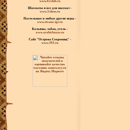
www.65club.ru
Шахматы
и все для шахмат -
www.1chess.ru
Настольные и любые
другие игры -
www.strana-igr.ru
Кальяны, табак, уголь -
www.arabicbazar.ru
Сайт "Острова Сокровищ" -
www.393.ru