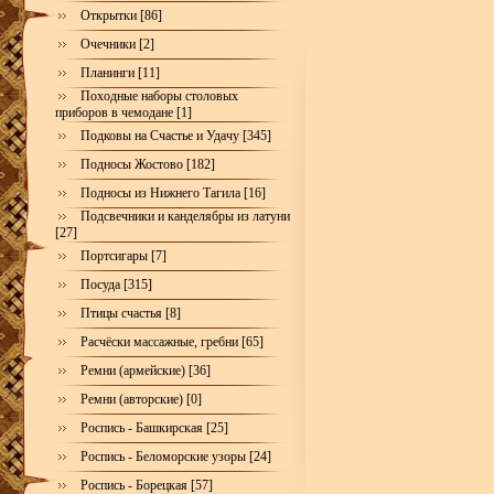
Открытки [86]
Очечники [2]
Планинги [11]
Походные наборы столовых
приборов в чемодане [1]
Подковы на Счастье и Удачу [345]
Подносы Жостово [182]
Подносы из Нижнего Тагила [16]
Подсвечники и канделябры из латуни
[27]
Портсигары [7]
Посуда [315]
Птицы счастья [8]
Расчёски массажные, гребни [65]
Ремни (армейские) [36]
Ремни (авторские) [0]
Роспись - Башкирская [25]
Роспись - Беломорские узоры [24]
Роспись - Борецкая [57]