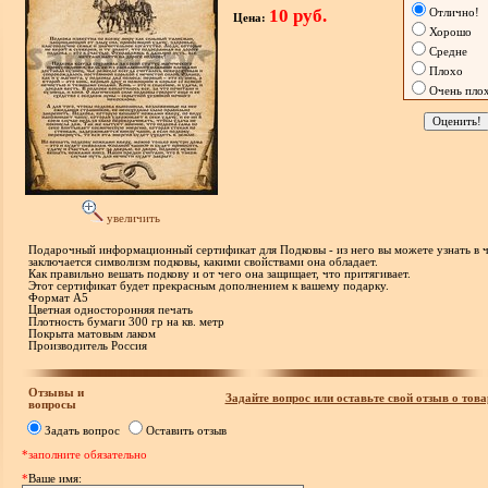
10 руб.
Отлично!
Цена:
Хорошо
Средне
Плохо
Очень пло
увеличить
Подарочный информационный сертификат для Подковы - из него вы можете узнать в 
заключается символизм подковы, какими свойствами она обладает.
Как правильно вешать подкову и от чего она защищает, что притягивает.
Этот сертификат будет прекрасным дополнением к вашему подарку.
Формат А5
Цветная односторонняя печать
Плотность бумаги 300 гр на кв. метр
Покрыта матовым лаком
Производитель Россия
Отзывы и
Задайте вопрос или оставьте свой отзыв о това
вопросы
Задать вопрос
Оставить отзыв
*заполните обязательно
*
Ваше имя: