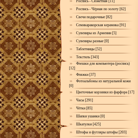
Роспись - Сюжетная [11]
Роспись - Чёрная по золоту [62]
Свечи подарочные [82]
Семикаракорская керамика [91]
Сувениры из Армении [5]
Сувениры разные [0]
Таблетницы [52]
Текстиль [343]
Флешки для компьютера (роспись)
[12]
Фляжки [37]
Фотоальбомы из натуральной кожи
[0]
Цветочные корзинки из фарфора [17]
Часы [291]
Чётки [85]
Шапки ушанки [0]
Шкатулки [425]
Штофы и футляры штофы [203]