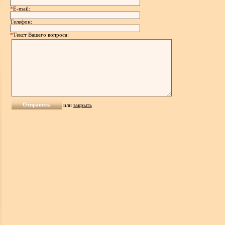
*
E-mail:
Телефон:
*
Текст Вашего вопроса:
или
закрыть