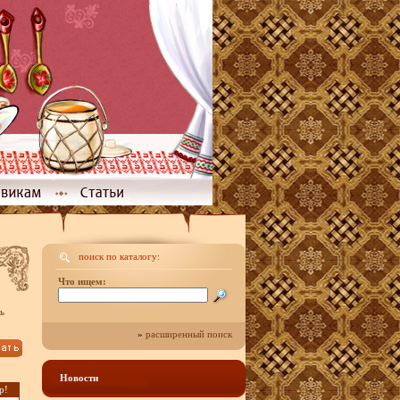
поиск по каталогу:
Что ищем:
ь
»
расширенный поиск
Новости
р!