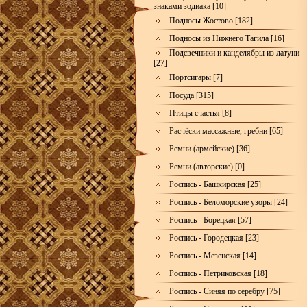
знаками зодиака [10]
Подносы Жостово [182]
Подносы из Нижнего Тагила [16]
Подсвечники и канделябры из латуни
[27]
Портсигары [7]
Посуда [315]
Птицы счастья [8]
Расчёски массажные, гребни [65]
Ремни (армейские) [36]
Ремни (авторские) [0]
Роспись - Башкирская [25]
Роспись - Беломорские узоры [24]
Роспись - Борецкая [57]
Роспись - Городецкая [23]
Роспись - Мезенская [14]
Роспись - Петриковская [18]
Роспись - Синяя по серебру [75]