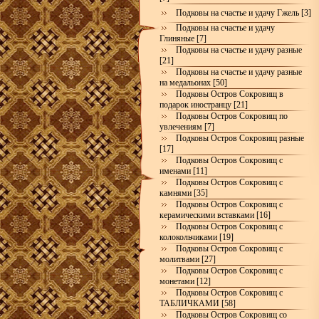
Подковы на счастье и удачу Гжель [3]
Подковы на счастье и удачу
Глиняные [7]
Подковы на счастье и удачу разные
[21]
Подковы на счастье и удачу разные
на медальонах [50]
Подковы Остров Сокровищ в
подарок иностранцу [21]
Подковы Остров Сокровищ по
увлечениям [7]
Подковы Остров Сокровищ разные
[17]
Подковы Остров Сокровищ с
именами [11]
Подковы Остров Сокровищ с
камнями [35]
Подковы Остров Сокровищ с
керамическими вставками [16]
Подковы Остров Сокровищ с
колокольчиками [19]
Подковы Остров Сокровищ с
молитвами [27]
Подковы Остров Сокровищ с
монетами [12]
Подковы Остров Сокровищ с
ТАБЛИЧКАМИ [58]
Подковы Остров Сокровищ со