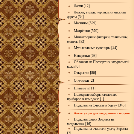
Лапти [12]
Ложки, вилки, черпаки из массива
дерева [34]
Магниты [529]
Матрёшки [579]
Миниатюрные фигурки, талисманы,
монеты [82]
Музыкальные сувениры [44]
Наперстки [63]
Обложки на Паспорт из натуральной
кожи [0]
Открытки [86]
Очечники [2]
Планинги [11]
Походные наборы столовых
приборов в чемодане [1]
Подковы на Счастье и Удачу [345]
Аксессуары для подарочных подков
Подковы Знаки Зодиака на
медальонах [16]
Подковы на счастье и удачу Береста
[7]