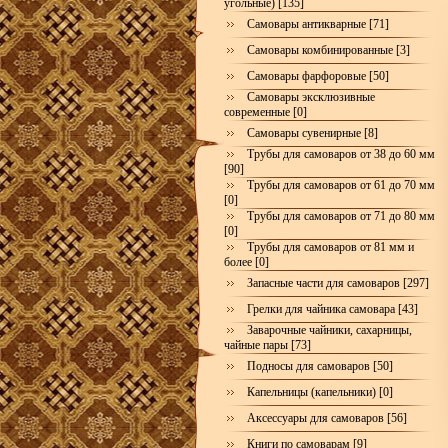
угольные) [135]
Самовары антикварные [71]
Самовары комбинированные [3]
Самовары фарфоровые [50]
Самовары эксклюзивные
современные [0]
Самовары сувенирные [8]
Трубы для самоваров от 38 до 60 мм
[90]
Трубы для самоваров от 61 до 70 мм
[0]
Трубы для самоваров от 71 до 80 мм
[0]
Трубы для самоваров от 81 мм и
более [0]
Запасные части для самоваров [297]
Грелки для чайника самовара [43]
Заварочные чайники, сахарницы,
чайные пары [73]
Подносы для самоваров [50]
Капельницы (капельники) [0]
Аксессуары для самоваров [56]
Книги по самоварам [9]