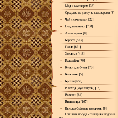
Мёд к самоварам [33]
Средства по уходу за самоварами [8]
Чай к самоварам [22]
Подстаканники [760]
Антиквариат [0]
Береста [553]
Гжель [871]
Хохлома [418]
Балалайки [70]
Блоки для бумаг [70]
Блокноты [5]
Брелки [658]
В поход (мультитулы) [16]
Валенки [84]
Визитницы [167]
Высокообъёмные панорамы [8]
Глиняная посуда - гончарные изделия