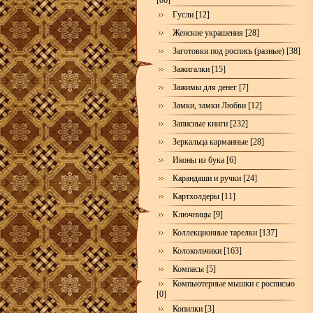
[86]
Гусли [12]
Женские украшения [28]
Заготовки под роспись (разные) [38]
Зажигалки [15]
Зажимы для денег [7]
Замки, замки Любви [12]
Записные книги [232]
Зеркальца карманные [28]
Иконы из бука [6]
Карандаши и ручки [24]
Картхолдеры [11]
Ключницы [9]
Коллекционные тарелки [137]
Колокольчики [163]
Компасы [5]
Компьютерные мышки с росписью
[0]
Копилки [3]