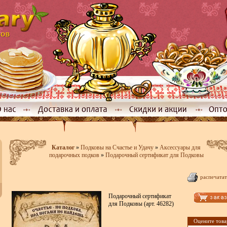
Каталог
»
Подковы на Счастье и Удачу
»
Аксессуары для
подарочных подков
»
Подарочный сертификат для Подковы
распечатат
Подарочный сертификат
для Подковы (арт. 46282)
Оцените това