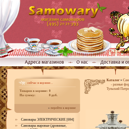
Каталог
»
Сам
сейчас в корзине...
- разные ф
Тульский Патро
Товаров в корзине:
0
На сумму:
0 руб.
»
перейти к корзине
Самовары ЭЛЕКТРИЧЕСКИЕ [694]
Самовары жаровые (дровяные,