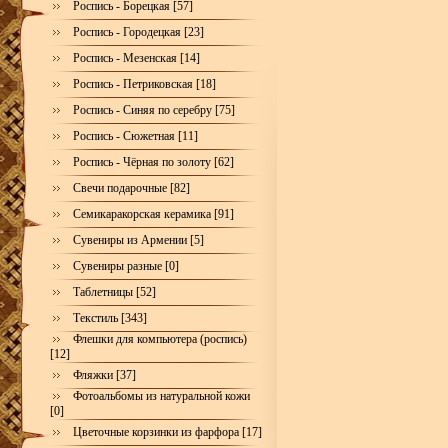
Роспись - Борецкая [57]
Роспись - Городецкая [23]
Роспись - Мезенская [14]
Роспись - Петриковская [18]
Роспись - Синяя по серебру [75]
Роспись - Сюжетная [11]
Роспись - Чёрная по золоту [62]
Свечи подарочные [82]
Семикаракорская керамика [91]
Сувениры из Армении [5]
Сувениры разные [0]
Таблетницы [52]
Текстиль [343]
Флешки для компьютера (роспись)
[12]
Фляжки [37]
Фотоальбомы из натуральной кожи
[0]
Цветочные корзинки из фарфора [17]