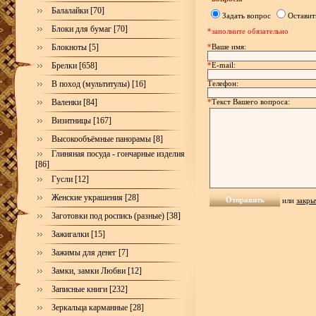
Балалайки [70]
Задать вопрос
Оставит
Блоки для бумаг [70]
*заполните обязательно
Блокноты [5]
*
Ваше имя:
Брелки [658]
*
E-mail:
В поход (мультитулы) [16]
Телефон:
Валенки [84]
*
Текст Вашего вопроса:
Визитницы [167]
Высокообъёмные панорамы [8]
Глиняная посуда - гончарные изделия
[86]
Гусли [12]
Женские украшения [28]
или
закры
Заготовки под роспись (разные) [38]
Зажигалки [15]
Зажимы для денег [7]
Замки, замки Любви [12]
Записные книги [232]
Зеркальца карманные [28]