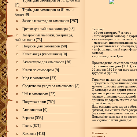
Трубы для самоваров от 71 до 80 мм
[0]
Трубы для самоваров от 81 мм и
более [0]
Запасные части для самоваров [297]
Грелки для чайника самовара [43]
Самовар:
- объем самовара 7 литров
Заварочные чайники, сахарницы,
- антикварный самовар в форм
чайные пары [73]
- на самоваре стоит литая кор
- материал: никелированная л
Подносы для самоваров [50]
- растапливается с помощью 
- информационный сертификат
самовар
Капельницы (капельники) [0]
- производитель Тула
Аксессуары для самоваров [56]
Производство самоваров прод
патронным заводом (ТПЗ), на
Книги по самоварам [9]
28 апреля 1921 г. он награжд
трудовом фронте.
Мёд к самоварам [33]
Гарантия на данный самовар ос
осуществим гарантийный ремо
Средства по уходу за самоварами [8]
можем прислать фото данного
С самоваром мы дарим своим 
красивой рамке, на котором в
Чай к самоварам [22]
краткое описание самоварной 
приятно подарить вместе с са
Подстаканники [760]
долгой истории.
Наш магазин самоваров работа
Антиквариат [0]
архива), вы можете быть увер
(лужение, полировка, никелир
Покупайте самовар в проверен
Береста [553]
как скупой платит дважды!
Гжель [871]
Отзывы и
Хохлома [418]
вопросы