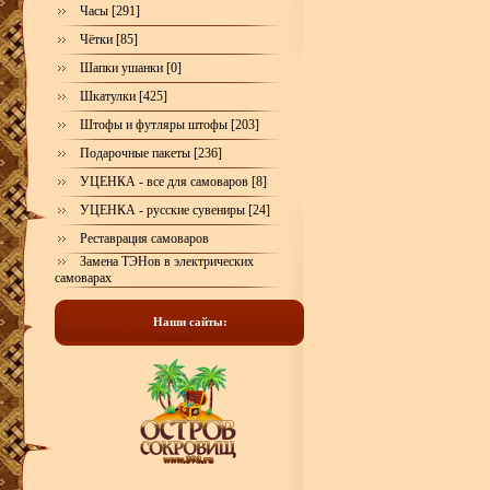
Часы [291]
Чётки [85]
Шапки ушанки [0]
Шкатулки [425]
Штофы и футляры штофы [203]
Подарочные пакеты [236]
УЦЕНКА - все для самоваров [8]
УЦЕНКА - русские сувениры [24]
Реставрация самоваров
Замена ТЭНов в электрических
самоварах
Наши сайты: