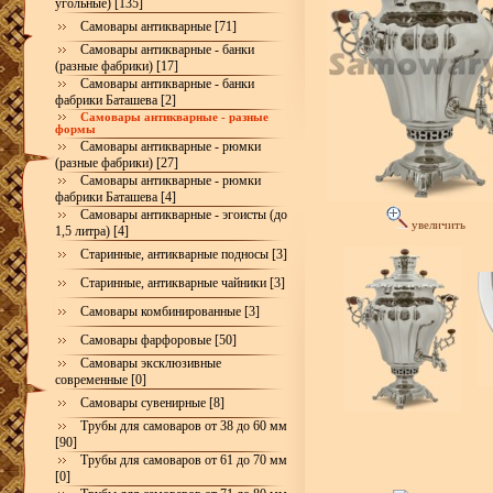
угольные) [135]
Самовары антикварные [71]
Самовары антикварные - банки
(разные фабрики) [17]
Самовары антикварные - банки
фабрики Баташева [2]
Самовары антикварные - разные
формы
Самовары антикварные - рюмки
(разные фабрики) [27]
Самовары антикварные - рюмки
фабрики Баташева [4]
Самовары антикварные - эгоисты (до
увеличить
1,5 литра) [4]
Старинные, антикварные подносы [3]
Старинные, антикварные чайники [3]
Самовары комбинированные [3]
Самовары фарфоровые [50]
Самовары эксклюзивные
современные [0]
Самовары сувенирные [8]
Трубы для самоваров от 38 до 60 мм
[90]
Трубы для самоваров от 61 до 70 мм
[0]