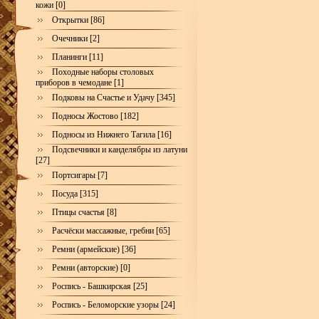
кожи [0]
Открытки [86]
Очечники [2]
Планинги [11]
Походные наборы столовых
приборов в чемодане [1]
Подковы на Счастье и Удачу [345]
Подносы Жостово [182]
Подносы из Нижнего Тагила [16]
Подсвечники и канделябры из латуни
[27]
Портсигары [7]
Посуда [315]
Птицы счастья [8]
Расчёски массажные, гребни [65]
Ремни (армейские) [36]
Ремни (авторские) [0]
Роспись - Башкирская [25]
Роспись - Беломорские узоры [24]