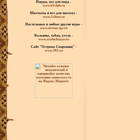
Нарды, все для нард -
www.65club.ru
Шахматы
и все для шахмат -
www.1chess.ru
Настольные и любые
другие игры -
www.strana-igr.ru
Кальяны, табак, уголь -
www.arabicbazar.ru
Сайт "Острова Сокровищ" -
www.393.ru