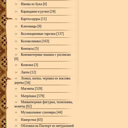
Иконы из бука [6]
Карандаши и ручки [24]
Картхолдеры [11]
Ключницы [9]
Коллекционные тарелки [137]
Колокольчики [163]
Компасы [5]
Компьютерные мышки с росписью
[0]
Копилки [3]
Лапти [12]
Ложки, вилки, черпаки из массива
дерева [34]
Магниты [529]
Матрёшки [579]
Миниатюрные фигурки, талисманы,
монеты [82]
Музыкальные сувениры [44]
Наперстки [63]
Обложки на Паспорт из натуральной