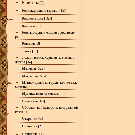
Ключницы [9]
Коллекционные тарелки [137]
Колокольчики [163]
Компасы [5]
Компьютерные мышки с росписью
[0]
Копилки [3]
Лапти [12]
Ложки, вилки, черпаки из массива
дерева [34]
Магниты [529]
Матрёшки [579]
Миниатюрные фигурки, талисманы,
монеты [82]
Музыкальные сувениры [44]
Наперстки [63]
Обложки на Паспорт из натуральной
кожи [0]
Открытки [86]
Очечники [2]
Планинги [11]