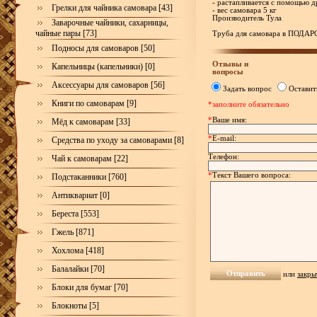
- растапливается с помощью 
Грелки для чайника самовара [43]
- вес самовара 5 кг
Производитель Тула
Заварочные чайники, сахарницы,
чайные пары [73]
Труба для самовара в ПОДАРО
Подносы для самоваров [50]
Отзывы и
Капельницы (капельники) [0]
вопросы
Аксессуары для самоваров [56]
Задать вопрос
Оставит
Книги по самоварам [9]
*заполните обязательно
*
Ваше имя:
Мёд к самоварам [33]
*
E-mail:
Средства по уходу за самоварами [8]
Телефон:
Чай к самоварам [22]
*
Текст Вашего вопроса:
Подстаканники [760]
Антиквариат [0]
Береста [553]
Гжель [871]
Хохлома [418]
Балалайки [70]
или
закры
Блоки для бумаг [70]
Блокноты [5]