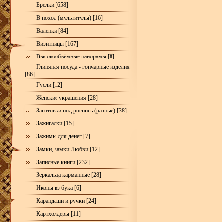
Брелки [658]
В поход (мультитулы) [16]
Валенки [84]
Визитницы [167]
Высокообъёмные панорамы [8]
Глиняная посуда - гончарные изделия
[86]
Гусли [12]
Женские украшения [28]
Заготовки под роспись (разные) [38]
Зажигалки [15]
Зажимы для денег [7]
Замки, замки Любви [12]
Записные книги [232]
Зеркальца карманные [28]
Иконы из бука [6]
Карандаши и ручки [24]
Картхолдеры [11]