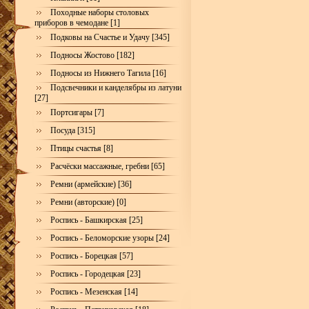
Походные наборы столовых
приборов в чемодане [1]
Подковы на Счастье и Удачу [345]
Подносы Жостово [182]
Подносы из Нижнего Тагила [16]
Подсвечники и канделябры из латуни
[27]
Портсигары [7]
Посуда [315]
Птицы счастья [8]
Расчёски массажные, гребни [65]
Ремни (армейские) [36]
Ремни (авторские) [0]
Роспись - Башкирская [25]
Роспись - Беломорские узоры [24]
Роспись - Борецкая [57]
Роспись - Городецкая [23]
Роспись - Мезенская [14]