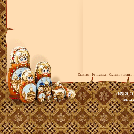
Главная
::
Контакты
::
Скидки и акции
:
(495) 21-21
zakaz@393
ОГРН: 508774