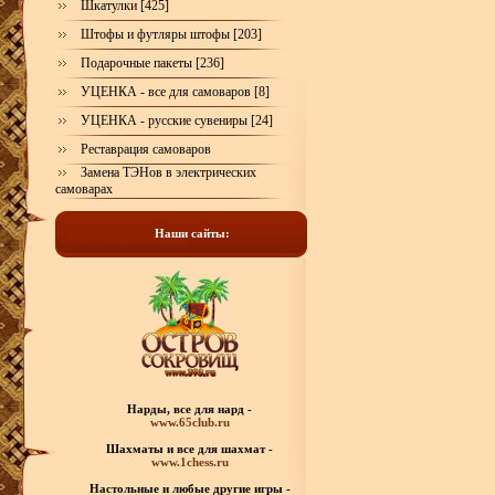
Шкатулки [425]
Штофы и футляры штофы [203]
Подарочные пакеты [236]
УЦЕНКА - все для самоваров [8]
УЦЕНКА - русские сувениры [24]
Реставрация самоваров
Замена ТЭНов в электрических
самоварах
Наши сайты:
Нарды, все для нард -
www.65club.ru
Шахматы
и все для шахмат -
www.1chess.ru
Настольные и любые
другие игры -