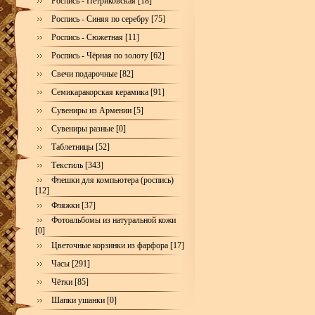
Роспись - Петриковская [18]
Роспись - Синяя по серебру [75]
Роспись - Сюжетная [11]
Роспись - Чёрная по золоту [62]
Свечи подарочные [82]
Семикаракорская керамика [91]
Сувениры из Армении [5]
Сувениры разные [0]
Таблетницы [52]
Текстиль [343]
Флешки для компьютера (роспись)
[12]
Фляжки [37]
Фотоальбомы из натуральной кожи
[0]
Цветочные корзинки из фарфора [17]
Часы [291]
Чётки [85]
Шапки ушанки [0]