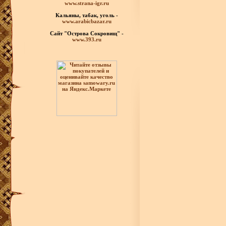
www.strana-igr.ru
Кальяны, табак, уголь -
www.arabicbazar.ru
Сайт "Острова Сокровищ" -
www.393.ru