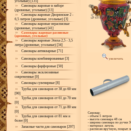
угольные) [135]
Самовары жаровые в наборе
(дровяные, угольные) [13]
Самовары жаровые Дворянские 2 -
6,5 литров (дровяные, угольные) [3]
Самовары жаровые нерасписные
(дровяные, угольные) [41]
Самовары жаровые расписные
(дровяные, угольные)
Самовары жаровые Эпоха 2,5 - 3,5
литра (дровяные, угольные) [34]
Самовары антикварные [71]
Самовары комбинированные [3]
увеличить
Самовары фарфоровые [50]
Самовары эксклюзивные
современные [0]
Самовары сувенирные [8]
Трубы для самоваров от 38 до 60 мм
[90]
Трубы для самоваров от 61 до 70 мм
[0]
Трубы для самоваров от 71 до 80 мм
[0]
Самовар:
Трубы для самоваров от 81 мм и
- объем 5 литров
- высота самовара 48 см
более [0]
- ширина самовара по ручки 3
- материал: латунь
Запасные части для самоваров [297]
- расписан вручную, покрыт л