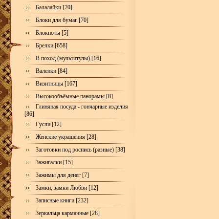
Балалайки [70]
Блоки для бумаг [70]
Блокноты [5]
Брелки [658]
В поход (мультитулы) [16]
Валенки [84]
Визитницы [167]
Высокообъёмные панорамы [8]
Глиняная посуда - гончарные изделия
[86]
Гусли [12]
Женские украшения [28]
Заготовки под роспись (разные) [38]
Зажигалки [15]
Зажимы для денег [7]
Замки, замки Любви [12]
Записные книги [232]
Зеркальца карманные [28]