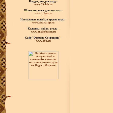
Нарды, все для нард -
www.65club.ru
Шахматы
и все для шахмат -
www.1chess.ru
Настольные и любые
другие игры -
www.strana-igr.ru
Кальяны, табак, уголь -
www.arabicbazar.ru
Сайт "Острова Сокровищ" -
www.393.ru