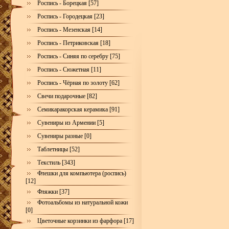
Роспись - Борецкая [57]
Роспись - Городецкая [23]
Роспись - Мезенская [14]
Роспись - Петриковская [18]
Роспись - Синяя по серебру [75]
Роспись - Сюжетная [11]
Роспись - Чёрная по золоту [62]
Свечи подарочные [82]
Семикаракорская керамика [91]
Сувениры из Армении [5]
Сувениры разные [0]
Таблетницы [52]
Текстиль [343]
Флешки для компьютера (роспись)
[12]
Фляжки [37]
Фотоальбомы из натуральной кожи
[0]
Цветочные корзинки из фарфора [17]