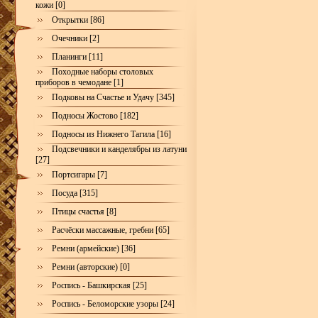
кожи [0]
Открытки [86]
Очечники [2]
Планинги [11]
Походные наборы столовых
приборов в чемодане [1]
Подковы на Счастье и Удачу [345]
Подносы Жостово [182]
Подносы из Нижнего Тагила [16]
Подсвечники и канделябры из латуни
[27]
Портсигары [7]
Посуда [315]
Птицы счастья [8]
Расчёски массажные, гребни [65]
Ремни (армейские) [36]
Ремни (авторские) [0]
Роспись - Башкирская [25]
Роспись - Беломорские узоры [24]