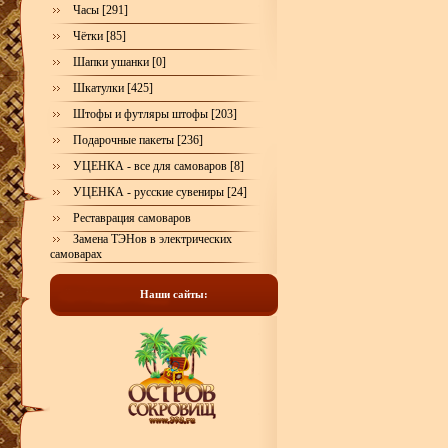
Часы [291]
Чётки [85]
Шапки ушанки [0]
Шкатулки [425]
Штофы и футляры штофы [203]
Подарочные пакеты [236]
УЦЕНКА - все для самоваров [8]
УЦЕНКА - русские сувениры [24]
Реставрация самоваров
Замена ТЭНов в электрических
самоварах
Наши сайты: