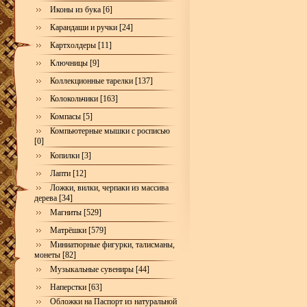
Иконы из бука [6]
Карандаши и ручки [24]
Картхолдеры [11]
Ключницы [9]
Коллекционные тарелки [137]
Колокольчики [163]
Компасы [5]
Компьютерные мышки с росписью
[0]
Копилки [3]
Лапти [12]
Ложки, вилки, черпаки из массива
дерева [34]
Магниты [529]
Матрёшки [579]
Миниатюрные фигурки, талисманы,
монеты [82]
Музыкальные сувениры [44]
Наперстки [63]
Обложки на Паспорт из натуральной