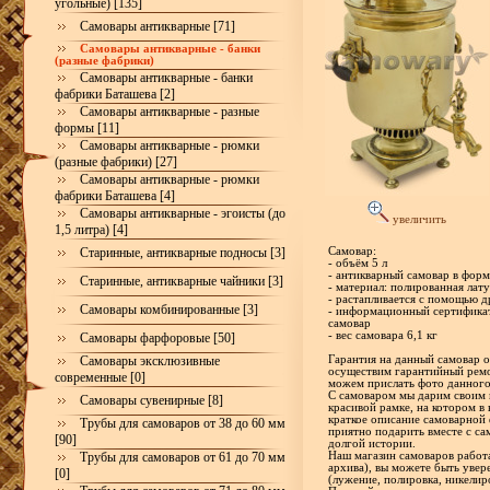
угольные) [135]
Самовары антикварные [71]
Самовары антикварные - банки
(разные фабрики)
Самовары антикварные - банки
фабрики Баташева [2]
Самовары антикварные - разные
формы [11]
Самовары антикварные - рюмки
(разные фабрики) [27]
Самовары антикварные - рюмки
фабрики Баташева [4]
Самовары антикварные - эгоисты (до
увеличить
1,5 литра) [4]
Старинные, антикварные подносы [3]
Самовар:
- объём 5 л
- антикварный самовар в форм
Старинные, антикварные чайники [3]
- материал: полированная лат
- растапливается с помощью 
Самовары комбинированные [3]
- информационный сертификат
самовар
- вес самовара 6,1 кг
Самовары фарфоровые [50]
Самовары эксклюзивные
Гарантия на данный самовар ос
осуществим гарантийный ремо
современные [0]
можем прислать фото данного
С самоваром мы дарим своим 
Самовары сувенирные [8]
красивой рамке, на котором в
краткое описание самоварной 
Трубы для самоваров от 38 до 60 мм
приятно подарить вместе с са
[90]
долгой истории.
Трубы для самоваров от 61 до 70 мм
Наш магазин самоваров работа
архива), вы можете быть увер
[0]
(лужение, полировка, никелир