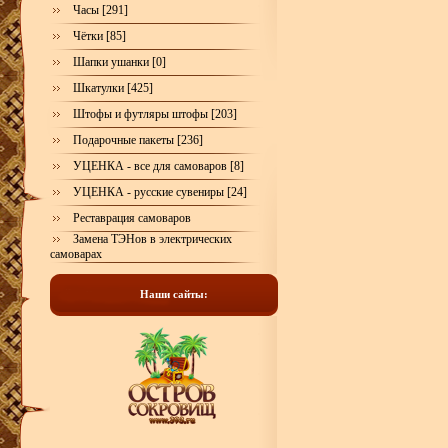
Часы [291]
Чётки [85]
Шапки ушанки [0]
Шкатулки [425]
Штофы и футляры штофы [203]
Подарочные пакеты [236]
УЦЕНКА - все для самоваров [8]
УЦЕНКА - русские сувениры [24]
Реставрация самоваров
Замена ТЭНов в электрических
самоварах
Наши сайты: