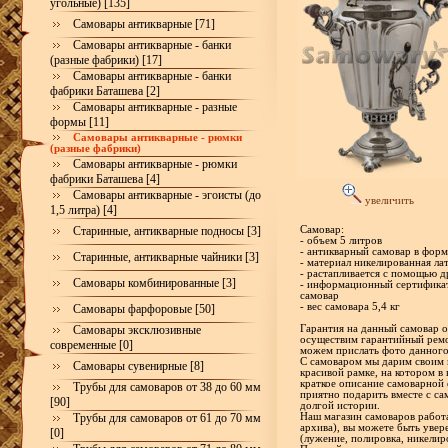
угольные) [135]
Самовары антикварные [71]
Самовары антикварные - банки
(разные фабрики) [17]
Самовары антикварные - банки
фабрики Баташева [2]
Самовары антикварные - разные
формы [11]
Самовары антикварные - рюмки
(разные фабрики)
Самовары антикварные - рюмки
фабрики Баташева [4]
Самовары антикварные - эгоисты (до
увеличить
1,5 литра) [4]
Старинные, антикварные подносы [3]
Самовар:
- объем 5 литров
- антикварный самовар в фор
Старинные, антикварные чайники [3]
- материал никелированная ла
- растапливается с помощью 
Самовары комбинированные [3]
- информационный сертификат
самовар
- вес самовара 5,4 кг
Самовары фарфоровые [50]
Самовары эксклюзивные
Гарантия на данный самовар ос
осуществим гарантийный ремо
современные [0]
можем прислать фото данного
С самоваром мы дарим своим 
Самовары сувенирные [8]
красивой рамке, на котором в
краткое описание самоварной 
Трубы для самоваров от 38 до 60 мм
приятно подарить вместе с са
[90]
долгой истории.
Трубы для самоваров от 61 до 70 мм
Наш магазин самоваров работа
архива), вы можете быть увер
[0]
(лужение, полировка, никелир