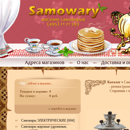
Каталог
»
Сам
сейчас в корзине...
- рюмки (раз
Старинная с 
Товаров в корзине:
0
На сумму:
0 руб.
»
перейти к корзине
Самовары ЭЛЕКТРИЧЕСКИЕ [694]
Самовары жаровые (дровяные,