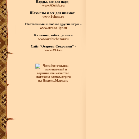
Нарды, все для нард -
www.65club.ru
Шахматы
и все для шахмат -
www.1chess.ru
Настольные и любые
другие игры -
www.strana-igr.ru
Кальяны, табак, уголь -
www.arabicbazar.ru
Сайт "Острова Сокровищ" -
www.393.ru