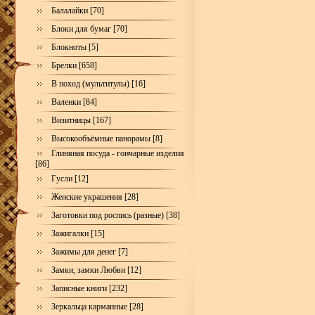
Балалайки [70]
Блоки для бумаг [70]
Блокноты [5]
Брелки [658]
В поход (мультитулы) [16]
Валенки [84]
Визитницы [167]
Высокообъёмные панорамы [8]
Глиняная посуда - гончарные изделия
[86]
Гусли [12]
Женские украшения [28]
Заготовки под роспись (разные) [38]
Зажигалки [15]
Зажимы для денег [7]
Замки, замки Любви [12]
Записные книги [232]
Зеркальца карманные [28]