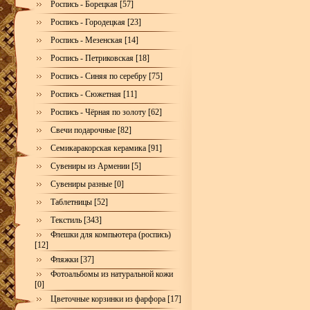
Роспись - Борецкая [57]
Роспись - Городецкая [23]
Роспись - Мезенская [14]
Роспись - Петриковская [18]
Роспись - Синяя по серебру [75]
Роспись - Сюжетная [11]
Роспись - Чёрная по золоту [62]
Свечи подарочные [82]
Семикаракорская керамика [91]
Сувениры из Армении [5]
Сувениры разные [0]
Таблетницы [52]
Текстиль [343]
Флешки для компьютера (роспись)
[12]
Фляжки [37]
Фотоальбомы из натуральной кожи
[0]
Цветочные корзинки из фарфора [17]