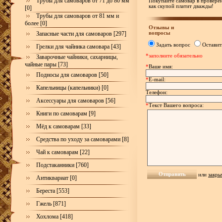
Трубы для самоваров от 71 до 80 мм
Покупайте самовар в проверен
как скупой платит дважды!
[0]
Трубы для самоваров от 81 мм и
более [0]
Отзывы и
вопросы
Запасные части для самоваров [297]
Задать вопрос
Оставит
Грелки для чайника самовара [43]
*заполните обязательно
Заварочные чайники, сахарницы,
чайные пары [73]
*
Ваше имя:
Подносы для самоваров [50]
*
E-mail:
Капельницы (капельники) [0]
Телефон:
Аксессуары для самоваров [56]
*
Текст Вашего вопроса:
Книги по самоварам [9]
Мёд к самоварам [33]
Средства по уходу за самоварами [8]
Чай к самоварам [22]
Подстаканники [760]
или
закры
Антиквариат [0]
Береста [553]
Гжель [871]
Хохлома [418]