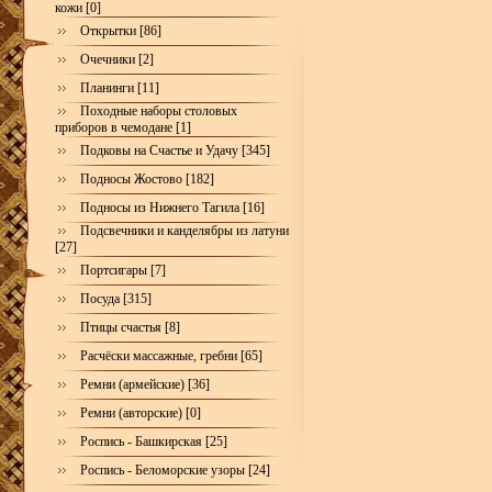
кожи [0]
Открытки [86]
Очечники [2]
Планинги [11]
Походные наборы столовых
приборов в чемодане [1]
Подковы на Счастье и Удачу [345]
Подносы Жостово [182]
Подносы из Нижнего Тагила [16]
Подсвечники и канделябры из латуни
[27]
Портсигары [7]
Посуда [315]
Птицы счастья [8]
Расчёски массажные, гребни [65]
Ремни (армейские) [36]
Ремни (авторские) [0]
Роспись - Башкирская [25]
Роспись - Беломорские узоры [24]