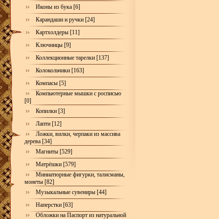
Иконы из бука [6]
Карандаши и ручки [24]
Картхолдеры [11]
Ключницы [9]
Коллекционные тарелки [137]
Колокольчики [163]
Компасы [5]
Компьютерные мышки с росписью
[0]
Копилки [3]
Лапти [12]
Ложки, вилки, черпаки из массива
дерева [34]
Магниты [529]
Матрёшки [579]
Миниатюрные фигурки, талисманы,
монеты [82]
Музыкальные сувениры [44]
Наперстки [63]
Обложки на Паспорт из натуральной