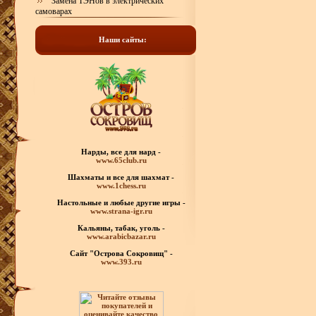
Замена ТЭНов в электрических
самоварах
Наши сайты:
Нарды, все для нард -
www.65club.ru
Шахматы
и все для шахмат -
www.1chess.ru
Настольные и любые
другие игры -
www.strana-igr.ru
Кальяны, табак, уголь -
www.arabicbazar.ru
Сайт "Острова Сокровищ" -
www.393.ru