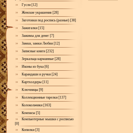
Гусли [12]
Женские украшения [28]
Заготовки под роспись (разные) [38]
Зажигалки [15]
Зажимы для денег [7]
Замки, замки Любви [12]
Записные книги [232]
Зеркальца карманные [28]
Иконы из бука [6]
Карандаши и ручки [24]
Картхолдеры [11]
Ключницы [9]
Коллекционные тарелки [137]
Колокольчики [163]
Компасы [5]
Компьютерные мышки с росписью
[0]
Копилки [3]