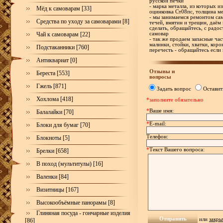
русской печки
- марка металла, из которых и
Мёд к самоварам [33]
оцинковка Ст08пс, толщина ме
- мы занимаемся ремонтом са
Средства по уходу за самоварами [8]
течей, вмятин и трещин, даём 
сделать, обращайтесь, с рад
Чай к самоварам [22]
самовар
- так же продаем запасные час
малинки, стойки, хватки, корон
Подстаканники [760]
перечесть - обращайтесь если
Антиквариат [0]
Отзывы и
Береста [553]
вопросы
Гжель [871]
Задать вопрос
Оставит
Хохлома [418]
*заполните обязательно
*
Ваше имя:
Балалайки [70]
*
E-mail:
Блоки для бумаг [70]
Телефон:
Блокноты [5]
*
Текст Вашего вопроса:
Брелки [658]
В поход (мультитулы) [16]
Валенки [84]
Визитницы [167]
Высокообъёмные панорамы [8]
Глиняная посуда - гончарные изделия
или
закры
[86]