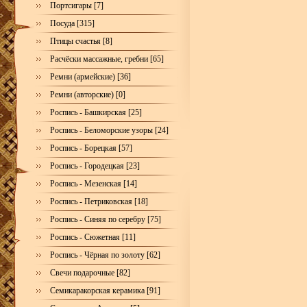
Портсигары [7]
Посуда [315]
Птицы счастья [8]
Расчёски массажные, гребни [65]
Ремни (армейские) [36]
Ремни (авторские) [0]
Роспись - Башкирская [25]
Роспись - Беломорские узоры [24]
Роспись - Борецкая [57]
Роспись - Городецкая [23]
Роспись - Мезенская [14]
Роспись - Петриковская [18]
Роспись - Синяя по серебру [75]
Роспись - Сюжетная [11]
Роспись - Чёрная по золоту [62]
Свечи подарочные [82]
Семикаракорская керамика [91]