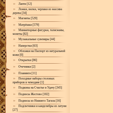
Лапти [12]
Ложки, вилки, черпаки из массива
дерева [34]
Магниты [529]
Матрёшки [579]
Миниатюрные фигурки, талисманы,
монеты [82]
Музыкальные сувениры [44]
Наперстки [63]
Обложки на Паспорт из натуральной
кожи [0]
Открытки [86]
Очечники [2]
Планинги [11]
Походные наборы столовых
приборов в чемодане [1]
Подковы на Счастье и Удачу [345]
Подносы Жостово [182]
Подносы из Нижнего Тагила [16]
Подсвечники и канделябры из латуни
[27]