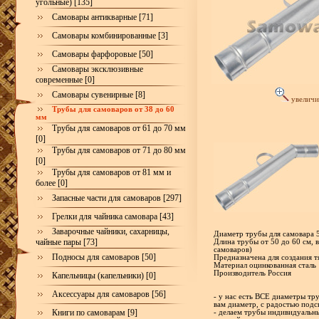
угольные) [135]
Самовары антикварные [71]
Самовары комбинированные [3]
Самовары фарфоровые [50]
Самовары эксклюзивные
современные [0]
Самовары сувенирные [8]
увеличи
Трубы для самоваров от 38 до 60
мм
Трубы для самоваров от 61 до 70 мм
[0]
Трубы для самоваров от 71 до 80 мм
[0]
Трубы для самоваров от 81 мм и
более [0]
Запасные части для самоваров [297]
Грелки для чайника самовара [43]
Заварочные чайники, сахарницы,
Диаметр трубы для самовара 
чайные пары [73]
Длина трубы от 50 до 60 см, в
самоваров)
Подносы для самоваров [50]
Предназначена для создания т
Материал оцинкованная сталь
Производитель Россия
Капельницы (капельники) [0]
Аксессуары для самоваров [56]
- у нас есть ВСЕ диаметры тр
вам диаметр, с радостью под
Книги по самоварам [9]
- делаем трубы индивидуальн