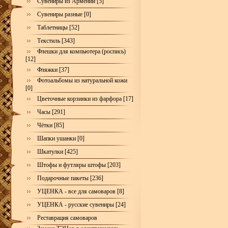
Сувениры из Армении [5]
Сувениры разные [0]
Таблетницы [52]
Текстиль [343]
Флешки для компьютера (роспись)
[12]
Фляжки [37]
Фотоальбомы из натуральной кожи
[0]
Цветочные корзинки из фарфора [17]
Часы [291]
Чётки [85]
Шапки ушанки [0]
Шкатулки [425]
Штофы и футляры штофы [203]
Подарочные пакеты [236]
УЦЕНКА - все для самоваров [8]
УЦЕНКА - русские сувениры [24]
Реставрация самоваров