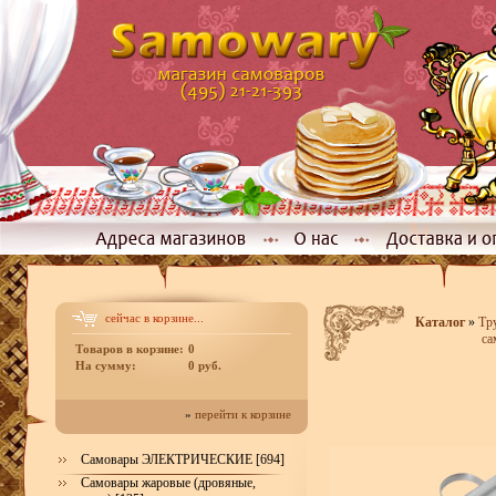
сейчас в корзине...
Каталог
»
Тр
са
Товаров в корзине:
0
На сумму:
0 руб.
»
перейти к корзине
Самовары ЭЛЕКТРИЧЕСКИЕ [694]
Самовары жаровые (дровяные,