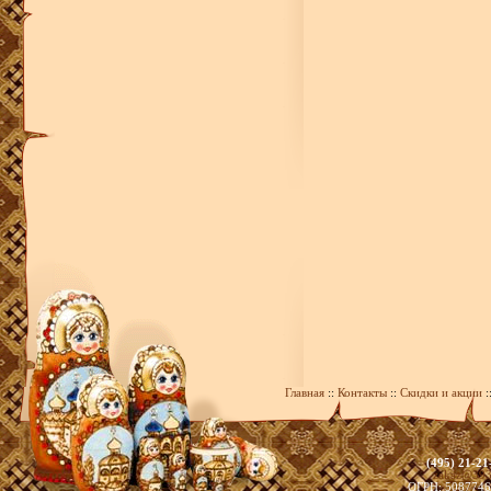
Главная
::
Контакты
::
Скидки и акции
:
(495) 21-21
zakaz@393
ОГРН: 508774