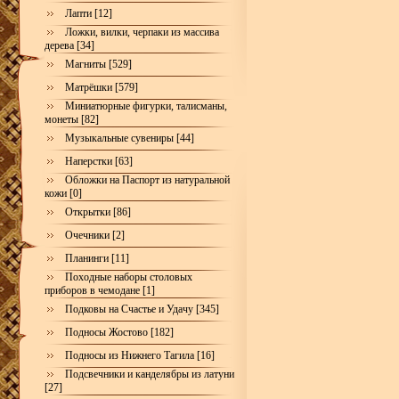
Лапти [12]
Ложки, вилки, черпаки из массива
дерева [34]
Магниты [529]
Матрёшки [579]
Миниатюрные фигурки, талисманы,
монеты [82]
Музыкальные сувениры [44]
Наперстки [63]
Обложки на Паспорт из натуральной
кожи [0]
Открытки [86]
Очечники [2]
Планинги [11]
Походные наборы столовых
приборов в чемодане [1]
Подковы на Счастье и Удачу [345]
Подносы Жостово [182]
Подносы из Нижнего Тагила [16]
Подсвечники и канделябры из латуни
[27]