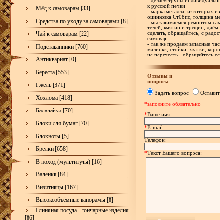
- делаем трубы индивидуальн
к русской печки
Мёд к самоварам [33]
- марка металла, из которых и
оцинковка Ст08пс, толщина ме
Средства по уходу за самоварами [8]
- мы занимаемся ремонтом са
течей, вмятин и трещин, даём 
Чай к самоварам [22]
сделать, обращайтесь, с рад
самовар
- так же продаем запасные час
Подстаканники [760]
малинки, стойки, хватки, корон
не перечесть - обращайтесь е
Антиквариат [0]
Береста [553]
Отзывы и
вопросы
Гжель [871]
Задать вопрос
Оставит
Хохлома [418]
*заполните обязательно
Балалайки [70]
*
Ваше имя:
Блоки для бумаг [70]
*
E-mail:
Блокноты [5]
Телефон:
Брелки [658]
*
Текст Вашего вопроса:
В поход (мультитулы) [16]
Валенки [84]
Визитницы [167]
Высокообъёмные панорамы [8]
Глиняная посуда - гончарные изделия
[86]