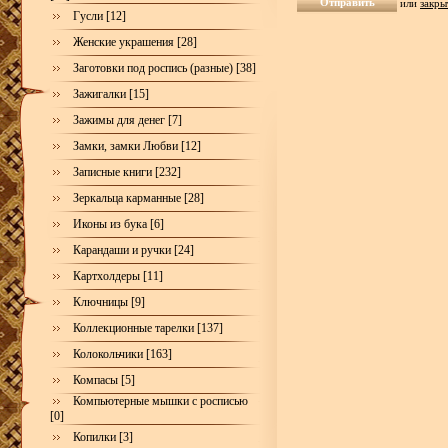
или
закры
Гусли [12]
Женские украшения [28]
Заготовки под роспись (разные) [38]
Зажигалки [15]
Зажимы для денег [7]
Замки, замки Любви [12]
Записные книги [232]
Зеркальца карманные [28]
Иконы из бука [6]
Карандаши и ручки [24]
Картхолдеры [11]
Ключницы [9]
Коллекционные тарелки [137]
Колокольчики [163]
Компасы [5]
Компьютерные мышки с росписью
[0]
Копилки [3]