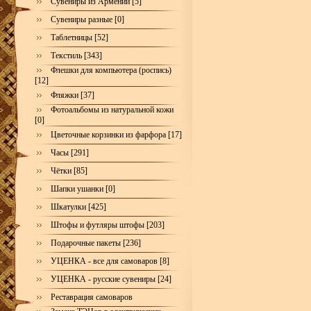
Сувениры из Армении [5]
Сувениры разные [0]
Таблетницы [52]
Текстиль [343]
Флешки для компьютера (роспись)
[12]
Фляжки [37]
Фотоальбомы из натуральной кожи
[0]
Цветочные корзинки из фарфора [17]
Часы [291]
Чётки [85]
Шапки ушанки [0]
Шкатулки [425]
Штофы и футляры штофы [203]
Подарочные пакеты [236]
УЦЕНКА - все для самоваров [8]
УЦЕНКА - русские сувениры [24]
Реставрация самоваров