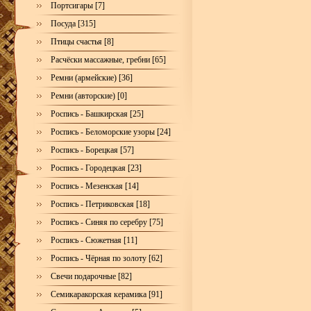
Портсигары [7]
Посуда [315]
Птицы счастья [8]
Расчёски массажные, гребни [65]
Ремни (армейские) [36]
Ремни (авторские) [0]
Роспись - Башкирская [25]
Роспись - Беломорские узоры [24]
Роспись - Борецкая [57]
Роспись - Городецкая [23]
Роспись - Мезенская [14]
Роспись - Петриковская [18]
Роспись - Синяя по серебру [75]
Роспись - Сюжетная [11]
Роспись - Чёрная по золоту [62]
Свечи подарочные [82]
Семикаракорская керамика [91]