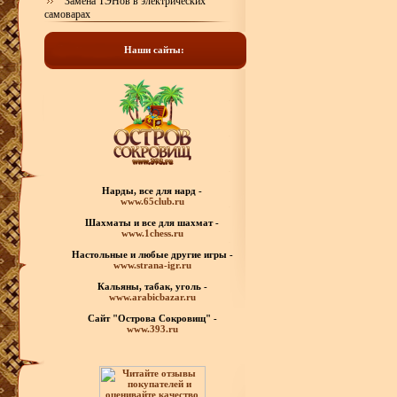
Замена ТЭНов в электрических
самоварах
Наши сайты:
Нарды, все для нард -
www.65club.ru
Шахматы
и все для шахмат -
www.1chess.ru
Настольные и любые
другие игры -
www.strana-igr.ru
Кальяны, табак, уголь -
www.arabicbazar.ru
Сайт "Острова Сокровищ" -
www.393.ru