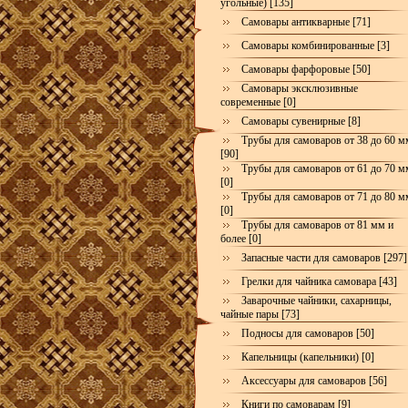
угольные) [135]
Самовары антикварные [71]
Самовары комбинированные [3]
Самовары фарфоровые [50]
Самовары эксклюзивные
современные [0]
Самовары сувенирные [8]
Трубы для самоваров от 38 до 60 м
[90]
Трубы для самоваров от 61 до 70 м
[0]
Трубы для самоваров от 71 до 80 м
[0]
Трубы для самоваров от 81 мм и
более [0]
Запасные части для самоваров [297]
Грелки для чайника самовара [43]
Заварочные чайники, сахарницы,
чайные пары [73]
Подносы для самоваров [50]
Капельницы (капельники) [0]
Аксессуары для самоваров [56]
Книги по самоварам [9]