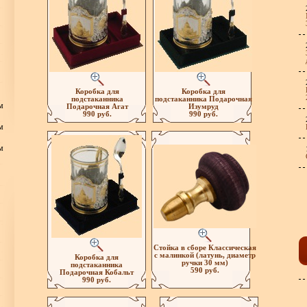
Коробка для
Коробка для
подстаканника
подстаканника Подарочная
м
Подарочная Агат
Изумруд
990 руб.
990 руб.
м
м
Стойка в сборе Классическая
с малинкой (латунь, диаметр
Коробка для
ручки 30 мм)
подстаканника
590 руб.
Подарочная Кобальт
990 руб.