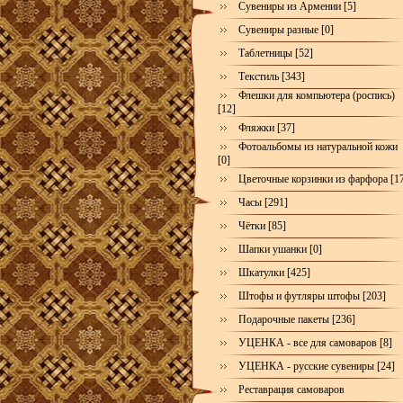
Сувениры из Армении [5]
Сувениры разные [0]
Таблетницы [52]
Текстиль [343]
Флешки для компьютера (роспись)
[12]
Фляжки [37]
Фотоальбомы из натуральной кожи
[0]
Цветочные корзинки из фарфора [1
Часы [291]
Чётки [85]
Шапки ушанки [0]
Шкатулки [425]
Штофы и футляры штофы [203]
Подарочные пакеты [236]
УЦЕНКА - все для самоваров [8]
УЦЕНКА - русские сувениры [24]
Реставрация самоваров