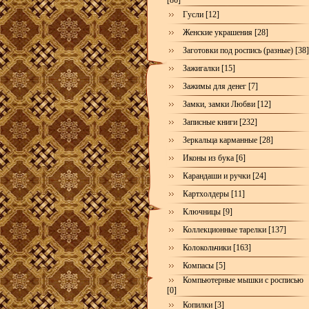
[86]
Гусли [12]
Женские украшения [28]
Заготовки под роспись (разные) [38]
Зажигалки [15]
Зажимы для денег [7]
Замки, замки Любви [12]
Записные книги [232]
Зеркальца карманные [28]
Иконы из бука [6]
Карандаши и ручки [24]
Картхолдеры [11]
Ключницы [9]
Коллекционные тарелки [137]
Колокольчики [163]
Компасы [5]
Компьютерные мышки с росписью
[0]
Копилки [3]