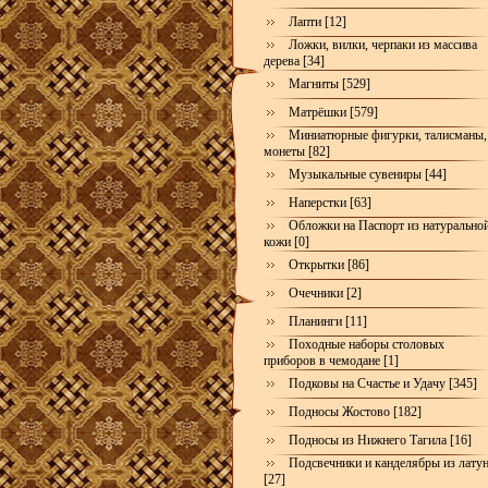
Лапти [12]
Ложки, вилки, черпаки из массива
дерева [34]
Магниты [529]
Матрёшки [579]
Миниатюрные фигурки, талисманы,
монеты [82]
Музыкальные сувениры [44]
Наперстки [63]
Обложки на Паспорт из натурально
кожи [0]
Открытки [86]
Очечники [2]
Планинги [11]
Походные наборы столовых
приборов в чемодане [1]
Подковы на Счастье и Удачу [345]
Подносы Жостово [182]
Подносы из Нижнего Тагила [16]
Подсвечники и канделябры из лату
[27]