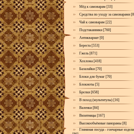
Мёд к самоварам [33]
Средства по уходу за самоварами [8
Чай к самоварам [22]
Подстаканники [760]
Антиквариат [0]
Береста [553]
Гжель [871]
Хохлома [418]
Балалайки [70]
Блоки для бумаг [70]
Блокноты [5]
Брелки [658]
В поход (мультитулы) [16]
Валенки [84]
Визитницы [167]
Высокообъёмные панорамы [8]
Глиняная посуда - гончарные издел