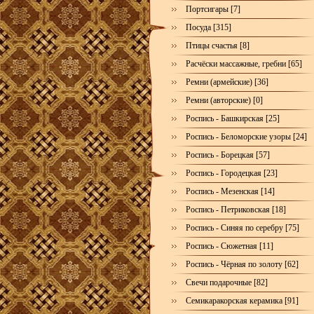
Портсигары [7]
Посуда [315]
Птицы счастья [8]
Расчёски массажные, гребни [65]
Ремни (армейские) [36]
Ремни (авторские) [0]
Роспись - Башкирская [25]
Роспись - Беломорские узоры [24]
Роспись - Борецкая [57]
Роспись - Городецкая [23]
Роспись - Мезенская [14]
Роспись - Петриковская [18]
Роспись - Синяя по серебру [75]
Роспись - Сюжетная [11]
Роспись - Чёрная по золоту [62]
Свечи подарочные [82]
Семикаракорская керамика [91]