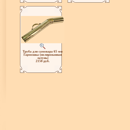
Труба для самовара 65 мм
Гармошка (полированная
латунь)
2150 руб.