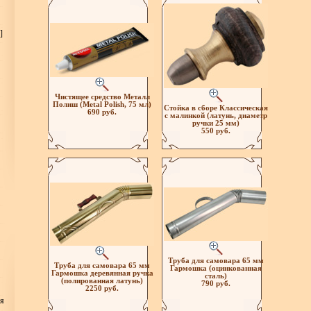
]
Чистящее средство Металл
Полиш (Metal Polish, 75 мл)
Стойка в сборе Классическая
690 руб.
с малинкой (латунь, диаметр
ручки 25 мм)
550 руб.
Труба для самовара 65 мм
Труба для самовара 65 мм
Гармошка (оцинкованная
Гармошка деревянная ручка
сталь)
(полированная латунь)
790 руб.
2250 руб.
ия