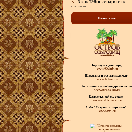
Замена ТЭНов в электрических
самоварах
Наши сайты:
Нарды, все для нард -
www.65club.ru
Шахматы
и все для шахмат -
www.1chess.ru
Настольные и любые
другие игры
www.strana-igr.ru
Кальяны, табак, уголь -
www.arabicbazar.ru
Сайт "Острова Сокровищ" -
www.393.ru