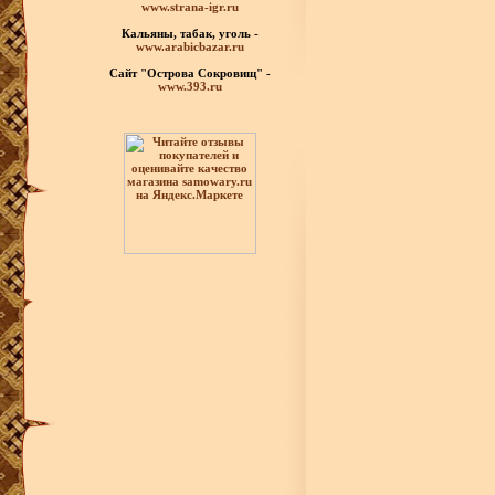
www.strana-igr.ru
Кальяны, табак, уголь -
www.arabicbazar.ru
Сайт "Острова Сокровищ" -
www.393.ru