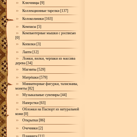
Ключницы [9]
Коллекционные тарелки [137]
Колокольчики [163]
Компасы [5]
Компьютерные мышки с росписью
[0]
Копилки [3]
Лапти [12]
Ложки, вилки, черпаки из массива
дерева [34]
Магниты [529]
Матрёшки [579]
Миниатюрные фигурки, талисманы,
монеты [82]
Музыкальные сувениры [44]
Наперстки [63]
Обложки на Паспорт из натуральной
кожи [0]
Открытки [86]
Очечники [2]
Планинги [11]