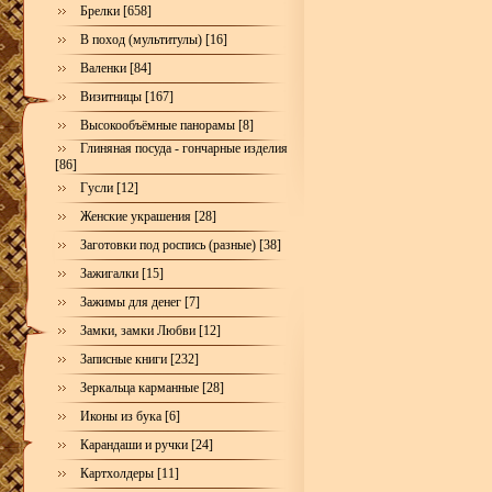
Брелки [658]
В поход (мультитулы) [16]
Валенки [84]
Визитницы [167]
Высокообъёмные панорамы [8]
Глиняная посуда - гончарные изделия
[86]
Гусли [12]
Женские украшения [28]
Заготовки под роспись (разные) [38]
Зажигалки [15]
Зажимы для денег [7]
Замки, замки Любви [12]
Записные книги [232]
Зеркальца карманные [28]
Иконы из бука [6]
Карандаши и ручки [24]
Картхолдеры [11]