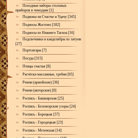
Походные наборы столовых
приборов в чемодане [1]
Подковы на Счастье и Удачу [345]
Подносы Жостово [182]
Подносы из Нижнего Тагила [16]
Подсвечники и канделябры из латуни
[27]
Портсигары [7]
Посуда [315]
Птицы счастья [8]
Расчёски массажные, гребни [65]
Ремни (армейские) [36]
Ремни (авторские) [0]
Роспись - Башкирская [25]
Роспись - Беломорские узоры [24]
Роспись - Борецкая [57]
Роспись - Городецкая [23]
Роспись - Мезенская [14]