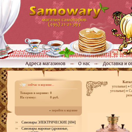
Ката
сейчас в корзине...
угольные)
»
угольные)
»
С
Товаров в корзине:
0
рюм
На сумму:
0 руб.
»
перейти к корзине
Самовары ЭЛЕКТРИЧЕСКИЕ [694]
Самовары жаровые (дровяные,