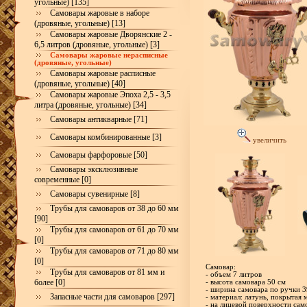
угольные) [135]
Самовары жаровые в наборе
(дровяные, угольные) [13]
Самовары жаровые Дворянские 2 -
6,5 литров (дровяные, угольные) [3]
Самовары жаровые нерасписные
(дровяные, угольные)
Самовары жаровые расписные
(дровяные, угольные) [40]
Самовары жаровые Эпоха 2,5 - 3,5
литра (дровяные, угольные) [34]
Самовары антикварные [71]
Самовары комбинированные [3]
увеличить
Самовары фарфоровые [50]
Самовары эксклюзивные
современные [0]
Самовары сувенирные [8]
Трубы для самоваров от 38 до 60 мм
[90]
Трубы для самоваров от 61 до 70 мм
[0]
Трубы для самоваров от 71 до 80 мм
[0]
Самовар:
Трубы для самоваров от 81 мм и
- объем 7 литров
более [0]
- высота самовара 50 см
- ширина самовара по ручки 3
Запасные части для самоваров [297]
- материал: латунь, покрытая 
- на лицевой поверхности сам