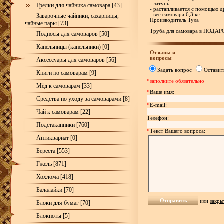
- латунь
Грелки для чайника самовара [43]
- растапливается с помощью 
- вес самовара 6,3 кг
Заварочные чайники, сахарницы,
Производитель Тула
чайные пары [73]
Труба для самовара в ПОДАР
Подносы для самоваров [50]
Капельницы (капельники) [0]
Отзывы и
вопросы
Аксессуары для самоваров [56]
Задать вопрос
Оставит
Книги по самоварам [9]
*заполните обязательно
Мёд к самоварам [33]
*
Ваше имя:
Средства по уходу за самоварами [8]
*
E-mail:
Чай к самоварам [22]
Телефон:
Подстаканники [760]
*
Текст Вашего вопроса:
Антиквариат [0]
Береста [553]
Гжель [871]
Хохлома [418]
Балалайки [70]
или
закры
Блоки для бумаг [70]
Блокноты [5]