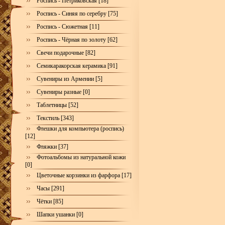
Роспись - Петриковская [18]
Роспись - Синяя по серебру [75]
Роспись - Сюжетная [11]
Роспись - Чёрная по золоту [62]
Свечи подарочные [82]
Семикаракорская керамика [91]
Сувениры из Армении [5]
Сувениры разные [0]
Таблетницы [52]
Текстиль [343]
Флешки для компьютера (роспись)
[12]
Фляжки [37]
Фотоальбомы из натуральной кожи
[0]
Цветочные корзинки из фарфора [17]
Часы [291]
Чётки [85]
Шапки ушанки [0]