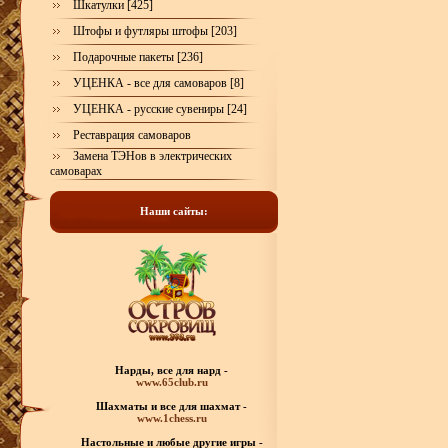
Шкатулки [425]
Штофы и футляры штофы [203]
Подарочные пакеты [236]
УЦЕНКА - все для самоваров [8]
УЦЕНКА - русские сувениры [24]
Реставрация самоваров
Замена ТЭНов в электрических
самоварах
Наши сайты:
Нарды, все для нард -
www.65club.ru
Шахматы
и все для шахмат -
www.1chess.ru
Настольные и любые
другие игры -