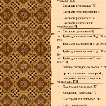
угольные) [135]
Самовары антикварные [71]
Самовары комбинированные [3]
Самовары фарфоровые [50]
Самовары эксклюзивные
современные [0]
Самовары сувенирные [8]
Трубы для самоваров от 38 до 60 м
[90]
Трубы для самоваров от 61 до 70 м
[0]
Трубы для самоваров от 71 до 80 м
[0]
Трубы для самоваров от 81 мм и
более [0]
Запасные части для самоваров [297]
Грелки для чайника самовара [43]
Заварочные чайники, сахарницы,
чайные пары [73]
Подносы для самоваров [50]
Капельницы (капельники) [0]
Аксессуары для самоваров [56]
Книги по самоварам [9]