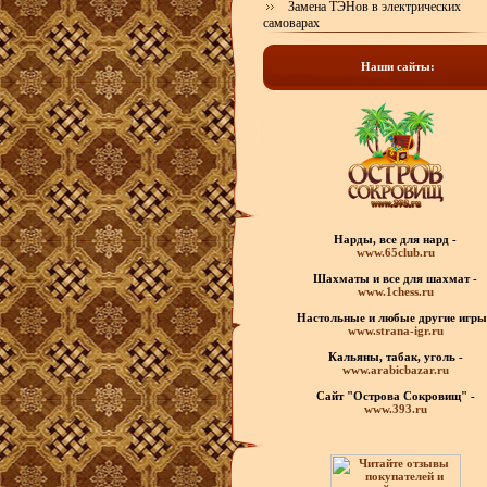
Замена ТЭНов в электрических
самоварах
Наши сайты:
Нарды, все для нард -
www.65club.ru
Шахматы
и все для шахмат -
www.1chess.ru
Настольные и любые
другие игры
www.strana-igr.ru
Кальяны, табак, уголь -
www.arabicbazar.ru
Сайт "Острова Сокровищ" -
www.393.ru