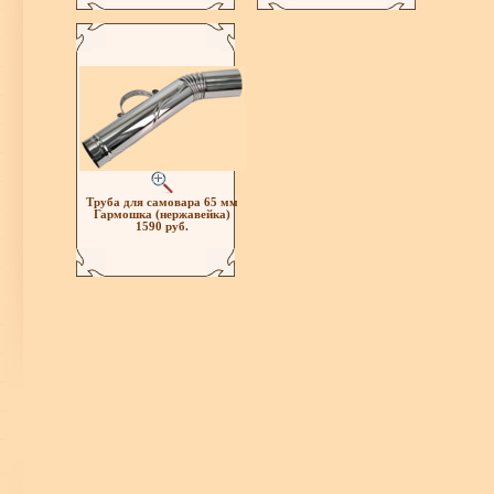
Труба для самовара 65 мм
Гармошка (нержавейка)
1590 руб.