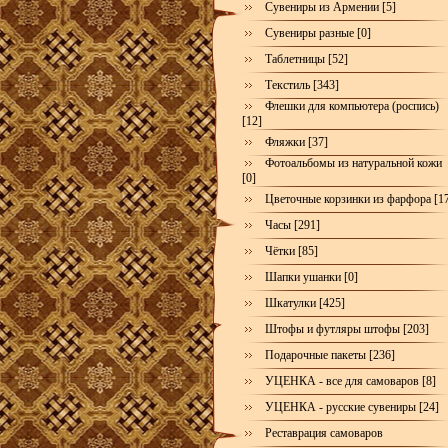
Сувениры из Армении [5]
Сувениры разные [0]
Таблетницы [52]
Текстиль [343]
Флешки для компьютера (роспись)
[12]
Фляжки [37]
Фотоальбомы из натуральной кожи
[0]
Цветочные корзинки из фарфора [1
Часы [291]
Чётки [85]
Шапки ушанки [0]
Шкатулки [425]
Штофы и футляры штофы [203]
Подарочные пакеты [236]
УЦЕНКА - все для самоваров [8]
УЦЕНКА - русские сувениры [24]
Реставрация самоваров