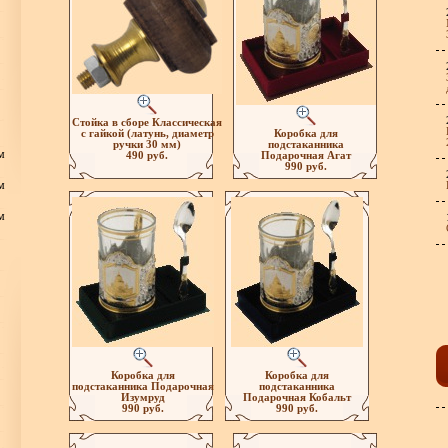
Стойка в сборе Классическая
с гайкой (латунь, диаметр
Коробка для
ручки 30 мм)
подстаканника
м
490 руб.
Подарочная Агат
990 руб.
м
м
Коробка для
Коробка для
подстаканника Подарочная
подстаканника
Изумруд
Подарочная Кобальт
990 руб.
990 руб.