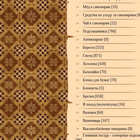
Мёд к самоварам [33]
Средства по уходу за самоварами [8
Чай к самоварам [22]
Подстаканники [760]
Антиквариат [0]
Береста [553]
Гжель [871]
Хохлома [418]
Балалайки [70]
Блоки для бумаг [70]
Блокноты [5]
Брелки [658]
В поход (мультитулы) [16]
Валенки [84]
Визитницы [167]
Высокообъёмные панорамы [8]
Глиняная посуда - гончарные издел