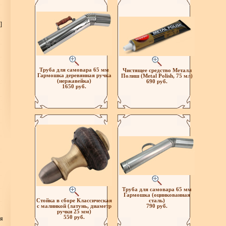
]
Труба для самовара 65 мм
Чистящее средство Металл
Гармошка деревянная ручка
Полиш (Metal Polish, 75 мл)
(нержавейка)
690 руб.
1650 руб.
Труба для самовара 65 мм
Гармошка (оцинкованная
Стойка в сборе Классическая
сталь)
с малинкой (латунь, диаметр
790 руб.
ручки 25 мм)
550 руб.
ия