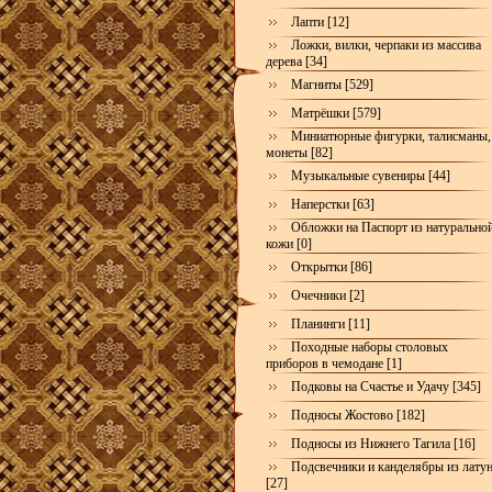
Лапти [12]
Ложки, вилки, черпаки из массива
дерева [34]
Магниты [529]
Матрёшки [579]
Миниатюрные фигурки, талисманы,
монеты [82]
Музыкальные сувениры [44]
Наперстки [63]
Обложки на Паспорт из натурально
кожи [0]
Открытки [86]
Очечники [2]
Планинги [11]
Походные наборы столовых
приборов в чемодане [1]
Подковы на Счастье и Удачу [345]
Подносы Жостово [182]
Подносы из Нижнего Тагила [16]
Подсвечники и канделябры из лату
[27]