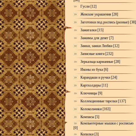
[86]
Гусли [12]
Женские украшения [28]
Заготовки под роспись (разные) [38]
Зажигалки [15]
Зажимы для денег [7]
Замки, замки Любви [12]
Записные книги [232]
Зеркальца карманные [28]
Иконы из бука [6]
Карандаши и ручки [24]
Картхолдеры [11]
Ключницы [9]
Коллекционные тарелки [137]
Колокольчики [163]
Компасы [5]
Компьютерные мышки с росписью
[0]
Копилки [3]