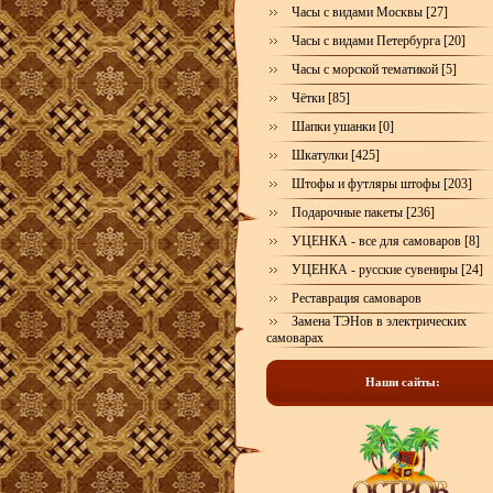
Часы с видами Москвы [27]
Часы с видами Петербурга [20]
Часы с морской тематикой [5]
Чётки [85]
Шапки ушанки [0]
Шкатулки [425]
Штофы и футляры штофы [203]
Подарочные пакеты [236]
УЦЕНКА - все для самоваров [8]
УЦЕНКА - русские сувениры [24]
Реставрация самоваров
Замена ТЭНов в электрических
самоварах
Наши сайты: