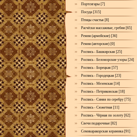
Портсигары [7]
Посуда [315]
Птицы счастья [8]
Расчёски массажные, гребни [65]
Ремни (армейские) [36]
Ремни (авторские) [0]
Роспись - Башкирская [25]
Роспись - Беломорские узоры [24]
Роспись - Борецкая [57]
Роспись - Городецкая [23]
Роспись - Мезенская [14]
Роспись - Петриковская [18]
Роспись - Синяя по серебру [75]
Роспись - Сюжетная [11]
Роспись - Чёрная по золоту [62]
Свечи подарочные [82]
Семикаракорская керамика [91]