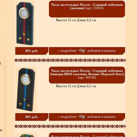
Часы настольные Погон - Старший лейтенант
(змеевик)
(арт. 35818)
Высота 15 см Длина 6,5 см
» подробнее
добавить в корзину
891 руб.
й
Часы настольные Погон - Старший лейтенант
Авиации ВМФ (змеевик, Военно-Морской Флот)
(арт. 40146)
Высота 15 см Длина 6,5 см
» подробнее
добавить в корзину
891 руб.
ни
Часы настольные Погон - Старший лейтенант