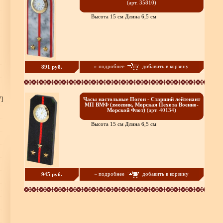
(арт. 35810)
Высота 15 см Длина 6,5 см
» подробнее
добавить в корзину
891 руб.
7]
Часы настольные Погон - Старший лейтенант
МП ВМФ (змеевик, Морская Пехота Военно-
Морской Флот)
(арт. 40134)
Высота 15 см Длина 6,5 см
» подробнее
добавить в корзину
945 руб.