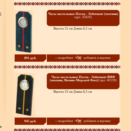
]
Часы настольные Погон - Лейтенант (змеевик)
(арт. 35820)
Высота 15 см Длина 6,5 см
» подробнее
добавить в корзину
891 руб.
Часы настольные Погон - Лейтенант ВМФ
(змеевик, Военно-Морской Флот)
(арт. 40139)
Высота 15 см Длина 6,5 см
» подробнее
добавить в корзину
945 руб.
ия