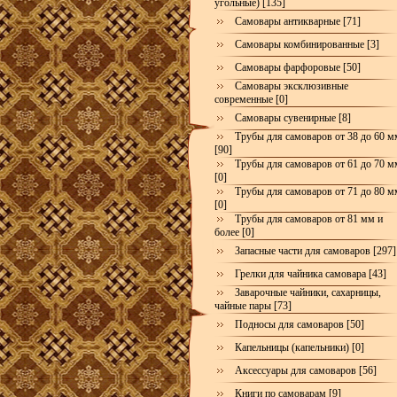
угольные) [135]
Самовары антикварные [71]
Самовары комбинированные [3]
Самовары фарфоровые [50]
Самовары эксклюзивные
современные [0]
Самовары сувенирные [8]
Трубы для самоваров от 38 до 60 м
[90]
Трубы для самоваров от 61 до 70 м
[0]
Трубы для самоваров от 71 до 80 м
[0]
Трубы для самоваров от 81 мм и
более [0]
Запасные части для самоваров [297]
Грелки для чайника самовара [43]
Заварочные чайники, сахарницы,
чайные пары [73]
Подносы для самоваров [50]
Капельницы (капельники) [0]
Аксессуары для самоваров [56]
Книги по самоварам [9]