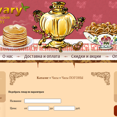
Каталог
»
Часы
»
Часы ПОГОНЫ
Подобрать товар по параметрам
не
Название
]
Цена:
от
до
руб.