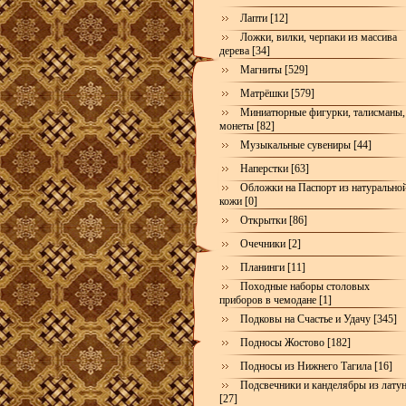
Лапти [12]
Ложки, вилки, черпаки из массива
дерева [34]
Магниты [529]
Матрёшки [579]
Миниатюрные фигурки, талисманы,
монеты [82]
Музыкальные сувениры [44]
Наперстки [63]
Обложки на Паспорт из натурально
кожи [0]
Открытки [86]
Очечники [2]
Планинги [11]
Походные наборы столовых
приборов в чемодане [1]
Подковы на Счастье и Удачу [345]
Подносы Жостово [182]
Подносы из Нижнего Тагила [16]
Подсвечники и канделябры из лату
[27]