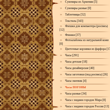
Сувениры из Армении [5]
Сувениры разные [0]
Таблетницы [52]
Текстиль [343]
Флешки для компьютера (роспись)
[12]
Фляжки [37]
Фотоальбомы из натуральной кожи
[0]
Цветочные корзинки из фарфора [1
Часы [291]
Часы детские [18]
Часы дизайнерские [40]
Часы заготовки (под роспись) [26]
Часы змеевик [4]
Часы ПОГОНЫ
Часы разные [34]
Часы с видами городов Мира [8]
Часы с видами городов России [13]