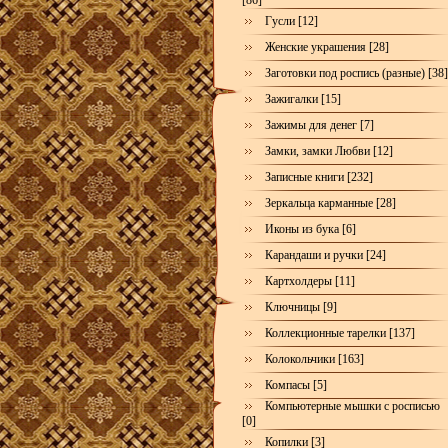
[86]
Гусли [12]
Женские украшения [28]
Заготовки под роспись (разные) [38]
Зажигалки [15]
Зажимы для денег [7]
Замки, замки Любви [12]
Записные книги [232]
Зеркальца карманные [28]
Иконы из бука [6]
Карандаши и ручки [24]
Картхолдеры [11]
Ключницы [9]
Коллекционные тарелки [137]
Колокольчики [163]
Компасы [5]
Компьютерные мышки с росписью
[0]
Копилки [3]