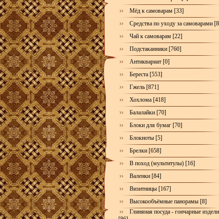
Мёд к самоварам [33]
Средства по уходу за самоварами [8
Чай к самоварам [22]
Подстаканники [760]
Антиквариат [0]
Береста [553]
Гжель [871]
Хохлома [418]
Балалайки [70]
Блоки для бумаг [70]
Блокноты [5]
Брелки [658]
В поход (мультитулы) [16]
Валенки [84]
Визитницы [167]
Высокообъёмные панорамы [8]
Глиняная посуда - гончарные издел