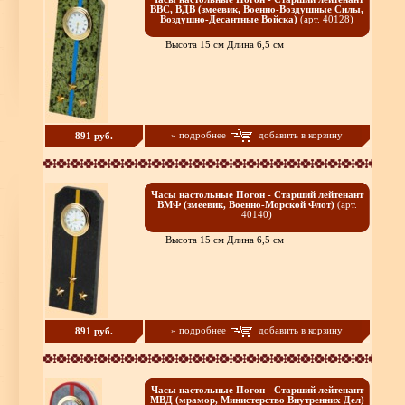
ВВС, ВДВ (змеевик, Военно-Воздушные Силы,
Воздушно-Десантные Войска)
(арт. 40128)
Высота 15 см Длина 6,5 см
» подробнее
добавить в корзину
891 руб.
Часы настольные Погон - Старший лейтенант
ВМФ (змеевик, Военно-Морской Флот)
(арт.
40140)
Высота 15 см Длина 6,5 см
» подробнее
добавить в корзину
891 руб.
Часы настольные Погон - Старший лейтенант
МВД (мрамор, Министерство Внутренних Дел)